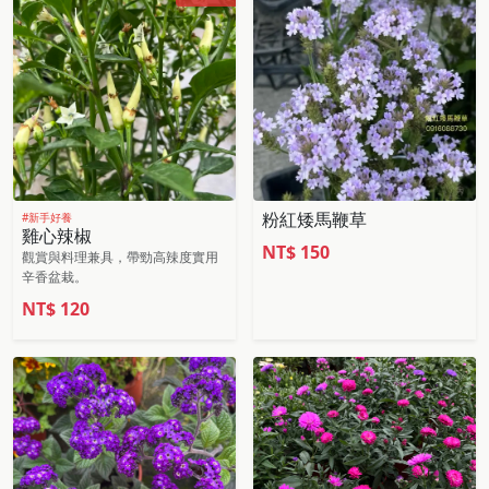
粉紅矮馬鞭草
#新手好養
雞心辣椒
NT$
150
觀賞與料理兼具，帶勁高辣度實用
辛香盆栽。
NT$
120