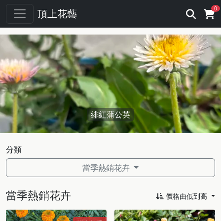
0
頂上花藝
緋紅蒲公英
分類
當季熱銷花卉
當季熱銷花卉
價格由低到高