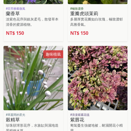
#芬芳療癒微風
#極致濃香
蘭香草
重瓣虎頭茉莉
淡紫色花序與銀灰柔毛，散發草本
多層厚實花瓣如白玫瑰，極致濃郁
清香的蜜源植物。
高雅香氣。
NT$
150
NT$
150
趣味植栽
#草叢間的星光
#浪漫紫霧花毯
榖精草
紫唇花
珍珠狀球形花序，水族缸與濕地造
匍匐蔓生強健地被，耐濕開花小精
景精緻水草。
靈。