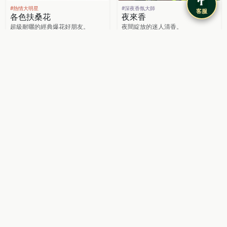
#熱情大明星
#深夜香氛大師
客服
各色扶桑花
夜來香
超級耐曬的經典爆花好朋友。
夜間綻放的迷人清香。
NT$
150
NT$
150
繡球花（粉紅）
銀葉菊
NT$
200
NT$
200