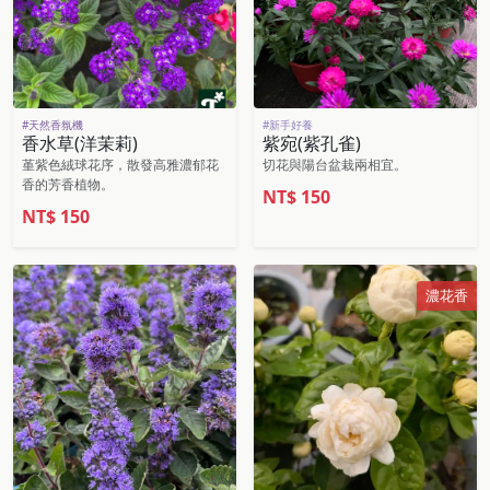
#天然香氛機
#新手好養
香水草(洋茉莉)
紫宛(紫孔雀)
堇紫色絨球花序，散發高雅濃郁花
切花與陽台盆栽兩相宜。
香的芳香植物。
NT$
150
NT$
150
濃花香