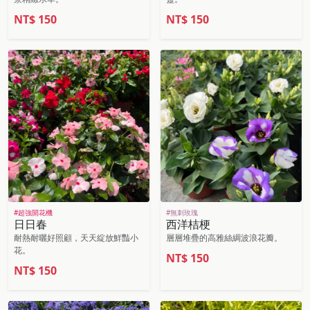
NT$
150
NT$
150
#超強開花機
#無刺玫瑰
日日春
西洋桔梗
耐熱耐曬好照顧，天天綻放鮮豔小
層層堆疊的高雅絲綢波浪花瓣。
花。
NT$
150
NT$
150