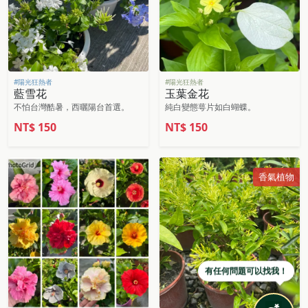
#陽光狂熱者
#陽光狂熱者
藍雪花
玉葉金花
不怕台灣酷暑，西曬陽台首選。
純白變態萼片如白蝴蝶。
NT$
150
NT$
150
香氣植物
有任何問題可以找我！