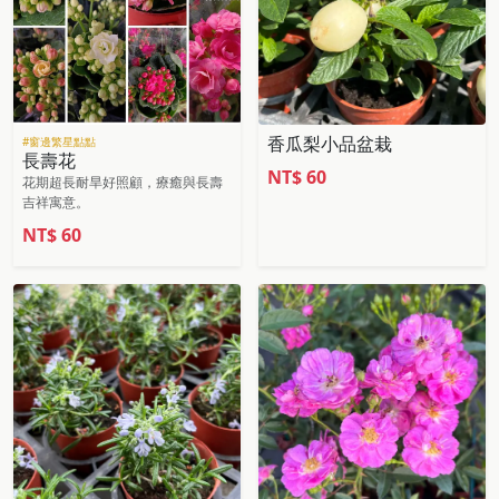
香瓜梨小品盆栽
#窗邊繁星點點
長壽花
NT$
60
花期超長耐旱好照顧，療癒與長壽
吉祥寓意。
NT$
60