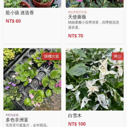
藍小孩 迷迭香
#純淨微型玫瑰
天使薔薇
NT$
60
精緻重瓣小花帶清香，四季開花浪
漫首選。
NT$
70
隨機出貨
稀少
白雪木
#室內盆栽
多色非洲蓳
NT$
100
毛茸茸可愛葉片，全年開花。