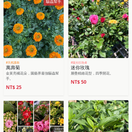
驅蟲幫手
#天然護衛
#陽光狂熱者
萬壽菊
迷你玫瑰
金黃亮橘花朵，園藝界最強驅蟲幫
層疊精緻花型，四季開花。
手。
NT$
50
NT$
25