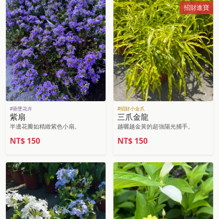
招財進寶
#垂墜花卉
#招財小金爪
紫扇
三爪金龍
半邊花瓣如精緻紫色小扇。
越曬越金黃的超強陽光捕手。
NT$
150
NT$
150