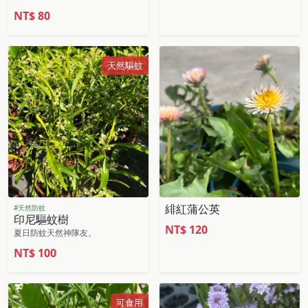
NT$
80
天然驅蚊
緋紅蒲公英
#天然防蚊
印尼驅蚊樹
NT$
120
夏日防蚊天然神隊友。
NT$
100
可食用