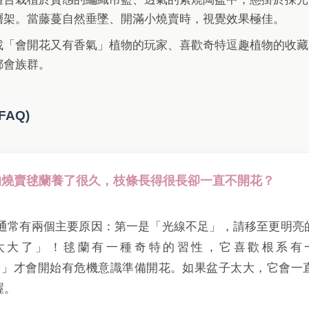
層架。當藤蔓自然垂墜、開滿小燒賣時，視覺效果極佳。
找「會開花又有香氣」植物的玩家、喜歡奇特逗趣植物的收藏
都會族群。
FAQ)
我的燒賣毬蘭養了很久，枝條長得很長卻一直不開花？
開花通常有兩個主要原因：第一是「光線不足」，請移至更明亮
太大了」！毬蘭有一種奇特的習性，它喜歡根系有
und）」才會開始有危機意識準備開花。如果盆子太大，它會
喔。