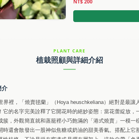
NT$ 200
PLANT CARE
植栽照顧與詳細介紹
簡介
裡，「燒賣毬蘭」（Hoya heuschkeliana）絕對是
！它的名字完美詮釋了它開花時的絕妙姿態：當花蕾綻放，
成簇，外觀簡直就和蒸籠裡小巧飽滿的「港式燒賣」一模一
開時還會散發出一股神似焦糖或奶油的甜美香氣。搭配上它