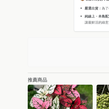
嚴選出貨：
為了
純線上・本島配
讓最鮮活的綠意
推薦商品