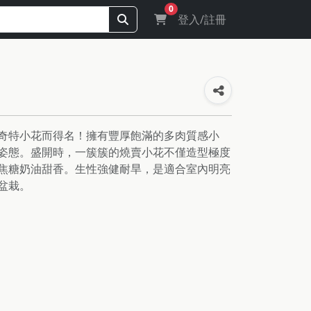
0
登入/註冊
奇特小花而得名！擁有豐厚飽滿的多肉質感小
姿態。盛開時，一簇簇的燒賣小花不僅造型極度
焦糖奶油甜香。生性強健耐旱，是適合室內明亮
盆栽。