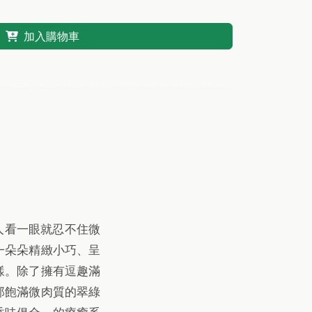
加入購物車
最讓人看一眼就忍不住微
一朵朵精緻小巧、呈
樣。除了擁有逗趣滿
那飽滿微肉質的翠綠