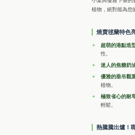
小葉與優雅下垂的
植物，絕對能為您
燒賣毬蘭特色
超萌的港點造
性。
迷人的焦糖奶
優雅的垂吊觀
植物。
極致省心的耐
輕鬆。
熱騰騰出爐！