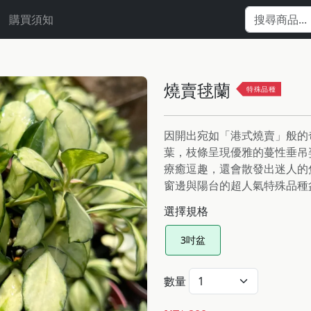
購買須知
燒賣毬蘭
特殊品種
因開出宛如「港式燒賣」般的
葉，枝條呈現優雅的蔓性垂吊
療癒逗趣，還會散發出迷人的
窗邊與陽台的超人氣特殊品種
選擇規格
3吋盆
數量