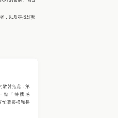
者，以及尋找好照
的散射光處；第
一點「擁擠感
一直忙著長根和長