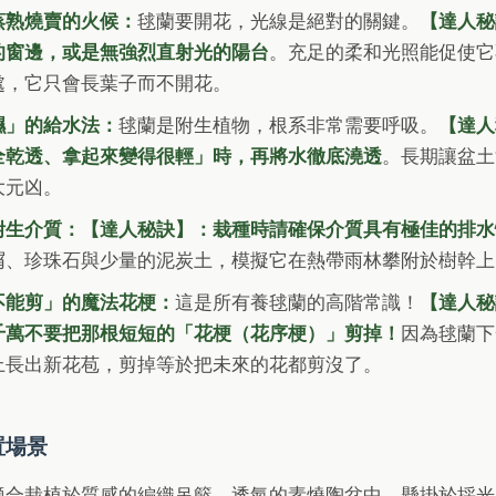
蒸熟燒賣的火候：
毬蘭要開花，光線是絕對的關鍵。
【達人秘
的窗邊，或是無強烈直射光的陽台
。充足的柔和光照能促使它
處，它只會長葉子而不開花。
濕」的給水法：
毬蘭是附生植物，根系非常需要呼吸。
【達人
全乾透、拿起來變得很輕」時，再將水徹底澆透
。長期讓盆土
大元凶。
附生介質：
【達人秘訣】：栽種時請確保介質具有極佳的排水
屑、珍珠石與少量的泥炭土，模擬它在熱帶雨林攀附於樹幹上
不能剪」的魔法花梗：
這是所有養毬蘭的高階常識！
【達人秘
千萬不要把那根短短的「花梗（花序梗）」剪掉！
因為毬蘭下
上長出新花苞，剪掉等於把未來的花都剪沒了。
置場景
適合栽植於質感的編織吊籃、透氣的素燒陶盆中，懸掛於採光