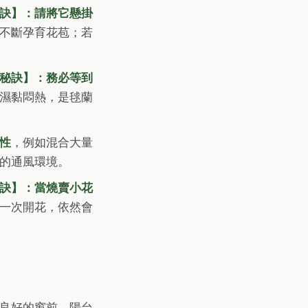
訣】：請將它懸掛
不斷孕育花苞；若
秘訣】：務必等到
濕黏悶熱，是毬蘭
性
，例如混合大量
的通風環境。
訣】：當燒賣小花
一次開花，依然會
良好的窗前、陽台