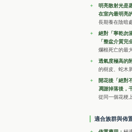
明亮散射光是
在室內最明亮
長期養在陰暗
絕對「寧乾勿
「整盆介質完
爛根死亡的最
透氣度極高的
的樹皮、蛇木
開花後「絕對
凋謝掉落後，
從同一個花梗
適合族群與佈
佈置應用：
極