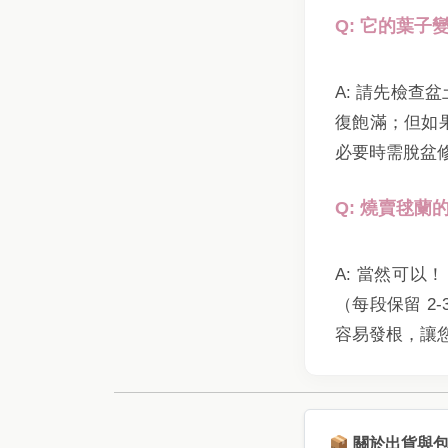
Q: 它的葉
A: 請先檢
復飽滿；但如
必要時需脫盆
Q: 燒賣毬
A: 當然可以！
（每段保留 2
容易發根，讓
📦 關於出貨與