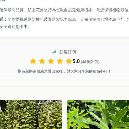
確保最高品質，頂上花藝堅持為您親自挑選健康植株，為您保留植物最佳
送：
全館從挑選到防撞包裝寄送皆親力親為，目前僅提供台灣本島宅配（
安全送到您手中。
顧客評價
5.0
(48 則評價)
期待您將這份綠意帶回家後，與大家分享您的種植心得！