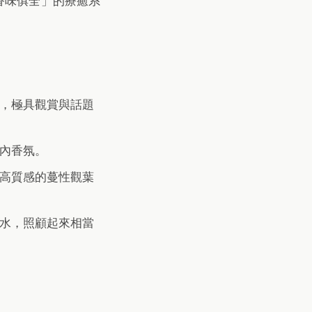
香味俱全」的療癒系
，極具觀賞與話題
內香氛。
高質感的蔓性觀葉
水，照顧起來相當