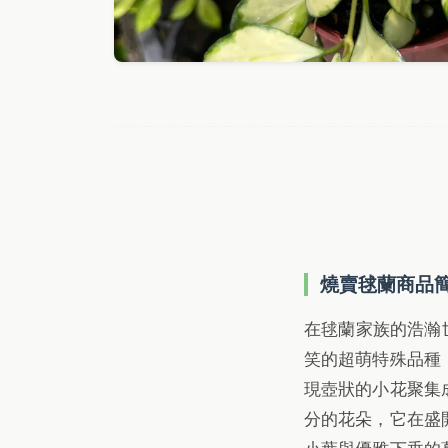
燒賣毬蘭商品
在毬蘭家族的浩瀚世界
笑的超萌特殊品種
現壺狀的小花聚集
分的花朵，它在盛