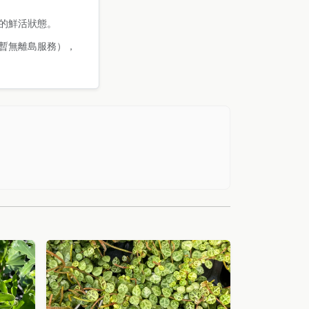
的鮮活狀態。
暫無離島服務），