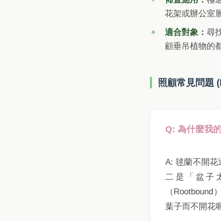
花架或辦公室
適合對象：
尋
顧垂吊植物的
照顧常見問題 (
Q: 為什麼
A: 毬蘭不
二是「盆子
（Rootbo
葉子而不開花