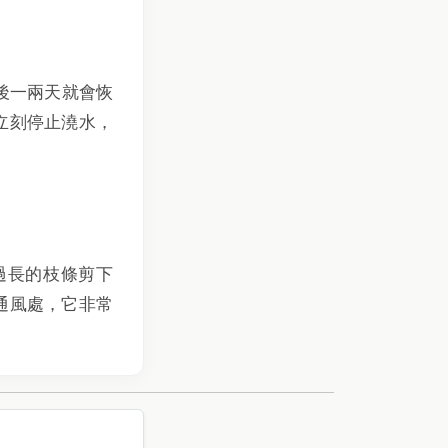
後一兩天就會恢
立刻停止澆水，
過長的枝條剪下
光通風處，它非常