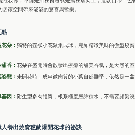
蔓性枝條，不論是掛在窗邊或是擺在層架上，這款自帶「色
的居家空間帶來滿滿的驚喜與歡樂。
亮點
型花朵：
獨特的壺狀小花聚集成球，宛如精緻美味的微型燒賣
油甜香：
花朵在盛開時會散發出療癒的甜美香氣，是天然的室
葉姿態：
未開花時，成串微肉質的小葉自然垂墜，依然是一盆
旱基因：
附生型多肉體質，根系極度忌諱積水，不需要頻繁澆
職人養出燒賣毬蘭爆開花球的祕訣