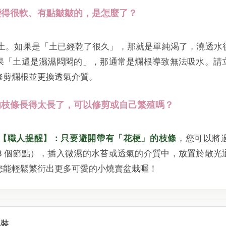
子變得很軟、有點皺皺的，是怎麼了？
查盆土。如果是「土已經乾了很久」，那就是單純渴了，澆透水
果「土還是濕濕悶悶的」，那通常是爛根導致無法吸水。請
修剪爛根並更換透氣介質。
蘭的枝條長得太長了，可以修剪或自己繁殖嗎？
【職人提醒】：只要避開帶有「花梗」的枝條
，您可以將
-3 個節點），插入微濕的水苔或透氣的介質中，放置於散
您能輕鬆繁衍出更多可愛的小燒賣盆栽喔！
包裝