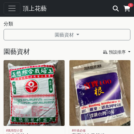
0
頂上花藝
分類
園藝資材
園藝資材
預設排序
#萬用型介質
#扦插必備