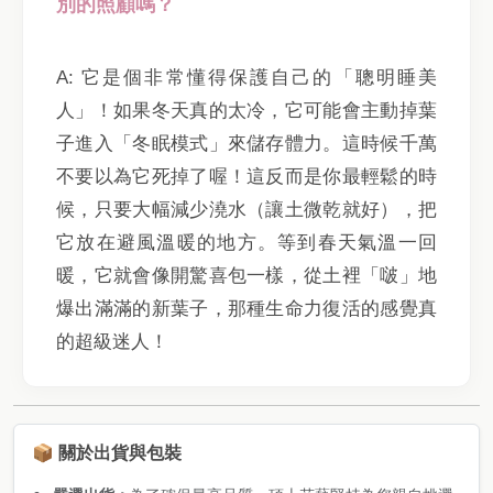
別的照顧嗎？
A: 它是個非常懂得保護自己的「聰明睡美
人」！如果冬天真的太冷，它可能會主動掉葉
子進入「冬眠模式」來儲存體力。這時候千萬
不要以為它死掉了喔！這反而是你最輕鬆的時
候，只要大幅減少澆水（讓土微乾就好），把
它放在避風溫暖的地方。等到春天氣溫一回
暖，它就會像開驚喜包一樣，從土裡「啵」地
爆出滿滿的新葉子，那種生命力復活的感覺真
的超級迷人！
📦 關於出貨與包裝