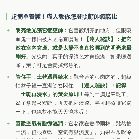
超簡單養護！職人教你怎麼照顧帥氣諾比
明亮散光讓它變更帥：
它喜歡明亮的地方，但跟吸
血鬼一樣怕被大太陽直曬喔！
【達人秘訣】：把它
放在室內窗邊、或是太陽不會直接曬到的明亮處最
剛好
。光線夠，葉子的深綠色才會飽滿；如果曬過
頭，葉子可是會黃掉烤焦的。
管住手，土乾透再給水：
觀音蓮的根肉肉的，超級
怕盆子裡一直濕答答悶住。
【達人秘訣】：記得
「土乾再澆水」的黃金原則！
等到土摸起來乾了、
盆子拿起來變輕，再去把它澆透。寧可稍微讓它渴
一下，也絕對不能天天澆水喔！
喜歡空氣有點微濕潤：
它老家在熱帶雨林，雖然怕
土濕，但很喜歡「空氣有點濕度」。如果在常吹冷