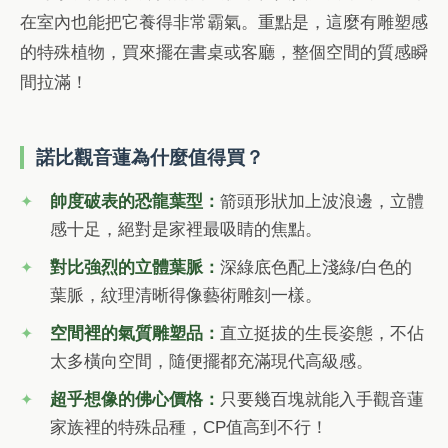
在室內也能把它養得非常霸氣。重點是，這麼有雕塑感
的特殊植物，買來擺在書桌或客廳，整個空間的質感瞬
間拉滿！
諾比觀音蓮為什麼值得買？
帥度破表的恐龍葉型：
箭頭形狀加上波浪邊，立體
感十足，絕對是家裡最吸睛的焦點。
對比強烈的立體葉脈：
深綠底色配上淺綠/白色的
葉脈，紋理清晰得像藝術雕刻一樣。
空間裡的氣質雕塑品：
直立挺拔的生長姿態，不佔
太多橫向空間，隨便擺都充滿現代高級感。
超乎想像的佛心價格：
只要幾百塊就能入手觀音蓮
家族裡的特殊品種，CP值高到不行！