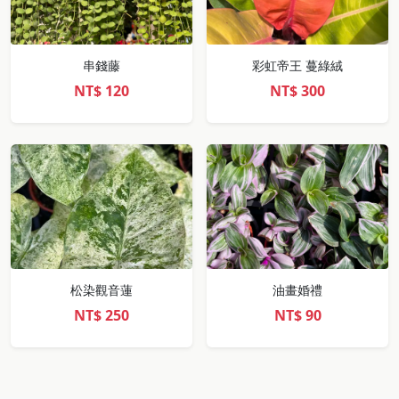
串錢藤
彩虹帝王 蔓綠絨
NT$
120
NT$
300
松染觀音蓮
油畫婚禮
NT$
250
NT$
90