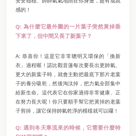
安安穩穩、帥帥氣氣地陪在你身邊，超有成就
感的！
Q: 為什麼它最外圍的一片葉子突然黃掉垂
下來了，但中間又長了新葉子？
A: 恭喜你！這是它非常聰明又環保的「換新
衣」過程喔！諾比觀音蓮每次要長出更帥氣、
更大的新葉子時，就會主動把最底下那片老葉
子的養分吸乾，然後淘汰掉，把力氣全部集中
給新生命。這代表它在你家過得非常健康、正
在努力長大呢！你只要順手幫它把黃掉的老葉
子剪掉，讓它保持帥氣乾淨的模樣就可以囉！
Q: 遇到冬天寒流來的時候，它需要什麼特