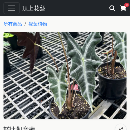
0
頂上花藝
所有商品
觀葉植物
諾比觀音蓮