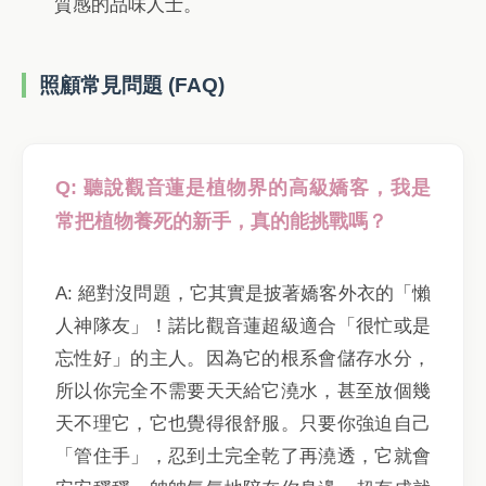
質感的品味人士。
照顧常見問題 (FAQ)
Q: 聽說觀音蓮是植物界的高級嬌客，我是
常把植物養死的新手，真的能挑戰嗎？
A: 絕對沒問題，它其實是披著嬌客外衣的「懶
人神隊友」！諾比觀音蓮超級適合「很忙或是
忘性好」的主人。因為它的根系會儲存水分，
所以你完全不需要天天給它澆水，甚至放個幾
天不理它，它也覺得很舒服。只要你強迫自己
「管住手」，忍到土完全乾了再澆透，它就會