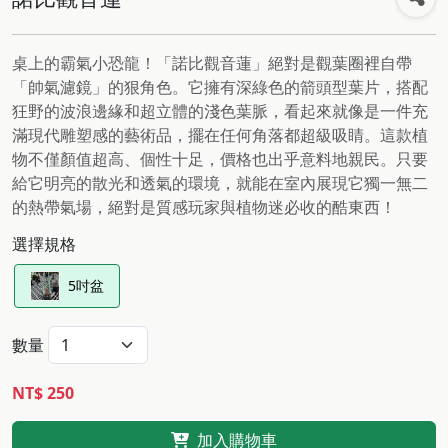
桌上的霸氣小恐龍！「諾比觀音蓮」絕對是觀葉圈裡自帶
「帥氣濾鏡」的狠角色。它擁有深綠色的箭頭型葉片，搭配
狂野的波浪邊緣和超立體的淺色葉脈，看起來就像是一件充
滿現代雕塑感的藝術品，擺在任何角落都超級吸睛。這款植
物不僅顏值超高、個性十足，價格也出乎意料地親民。只要
給它明亮的散光和透氣的環境，就能在室內展現它獨一無二
的熱帶氣場，絕對是質感玩家與植物迷必收的酷東西！
選擇規格
5吋盆
數量
NT$ 250
加入購物車