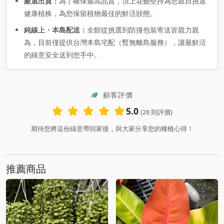
嚴選出貨：
為了確保最高品質，頂上花藝堅持為您親自挑選
健康植株，為您保留植物最佳的鮮活狀態。
純線上・本島配送：
全館從挑選到防撞包裝寄送皆親力親
為，目前僅提供台灣本島宅配（暫無離島服務），讓最鮮活
的綠意安全送到您手中。
顧客評價
5.0
(28 則評價)
期待您將這份綠意帶回家後，與大家分享您的種植心得！
推薦商品