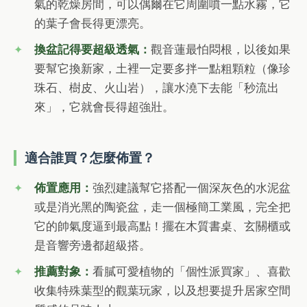
氣的乾燥房間，可以偶爾在它周圍噴一點水霧，它
的葉子會長得更漂亮。
換盆記得要超級透氣：
觀音蓮最怕悶根，以後如果
要幫它換新家，土裡一定要多拌一點粗顆粒（像珍
珠石、樹皮、火山岩），讓水澆下去能「秒流出
來」，它就會長得超強壯。
適合誰買？怎麼佈置？
佈置應用：
強烈建議幫它搭配一個深灰色的水泥盆
或是消光黑的陶瓷盆，走一個極簡工業風，完全把
它的帥氣度逼到最高點！擺在木質書桌、玄關櫃或
是音響旁邊都超級搭。
推薦對象：
看膩可愛植物的「個性派買家」、喜歡
收集特殊葉型的觀葉玩家，以及想要提升居家空間