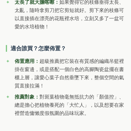
太長了就大膽喀嚓：
如果覺得它的枝條垂得太長、
太亂，隨時拿剪刀把它剪短就好。剪下來的枝條可
以直接插在漂亮的花瓶裡水培，立刻又多了一盆可
愛的水培植物！
適合誰買？怎麼佈置？
佈置應用：
超級推薦把它裝在有質感的編織吊籃裡
掛在窗邊，或是搭配一個白色的高腳陶瓷盆擺在書
櫃上層，讓愛心葉子自然垂墜下來，整個空間的氣
質直接拉滿！
推薦對象：
對斑葉植物毫無抵抗力的「顏值控」、
總是擔心把植物養死的「大忙人」，以及想要在家
裡營造慵懶度假氛圍的品味玩家。