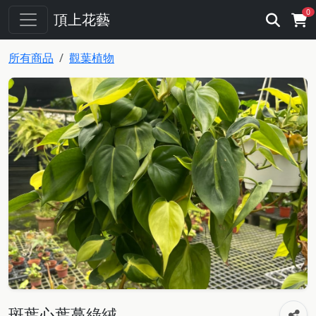
0
頂上花藝
所有商品
觀葉植物
斑葉心葉蔓綠絨