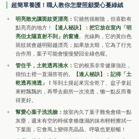
超簡單養護！職人教你怎麼照顧愛心蔓綠絨
明亮散光讓斑紋更漂亮：
它雖然很耐陰，但喜歡有
點亮亮的地方！
【達人秘訣】：把它放在室內「明
亮但太陽直射不到」的窗邊
。光線夠，它的黃白色
斑紋就會越明顯越漂亮；如果放太暗，它為了行光
合作用，葉子可能會慢慢變回全綠色喔。
管住手，土乾透再澆水：
它的根系非常健康強壯，
很怕土裡一直濕答答的。
【達人秘訣】：記得「土
乾透再澆透」！
等到土摸起來完全乾了、盆子拿起
來輕飄飄的，再帶去廁所一次澆透，懶一點反而養
得更好。
幫愛心葉子洗洗臉：
放室內久了葉子難免會積一點
灰塵，週末有空的時候拿條微濕的抹布輕輕擦拭一
下葉面，它會馬上變得亮晶晶、呼吸也更順暢！