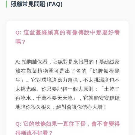
照顧常見問題 (FAQ)
Q: 這盆蔓綠絨真的有像傳說中那麼好養
嗎？
A: 拍胸脯保證，它絕對是來報恩的！蔓綠絨家
族在觀葉植物圈可是出了名的「好脾氣模範
生」。它對環境適應力超強，不太挑濕度也不
太挑光線。你只要記得一個大原則：「土乾了
再澆水，千萬不要天天澆」，它就能安安穩穩
地陪你很久很久，絕對會讓你信心大增！
Q: 它的枝條如果一直往下長，會不會變得
很稀疏不好看？