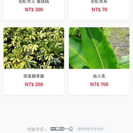
彩虹帝王 蔓綠絨
彩虹朱蕉
NT$
300
NT$
70
斑葉鵝掌藤
旅人蕉
NT$
200
NT$
700
付款方式：
綠界科技安全支付