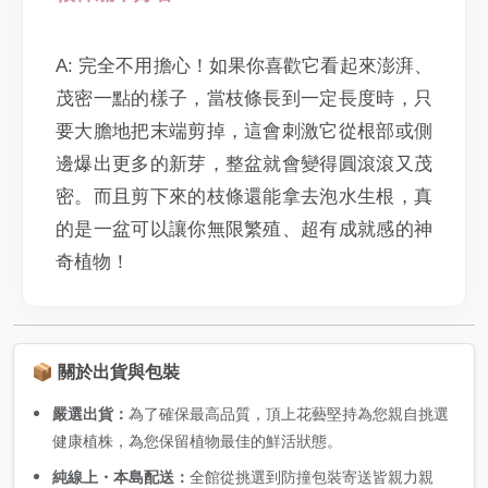
A: 完全不用擔心！如果你喜歡它看起來澎湃、
茂密一點的樣子，當枝條長到一定長度時，只
要大膽地把末端剪掉，這會刺激它從根部或側
邊爆出更多的新芽，整盆就會變得圓滾滾又茂
密。而且剪下來的枝條還能拿去泡水生根，真
的是一盆可以讓你無限繁殖、超有成就感的神
奇植物！
📦 關於出貨與包裝
嚴選出貨：
為了確保最高品質，頂上花藝堅持為您親自挑選
健康植株，為您保留植物最佳的鮮活狀態。
純線上・本島配送：
全館從挑選到防撞包裝寄送皆親力親