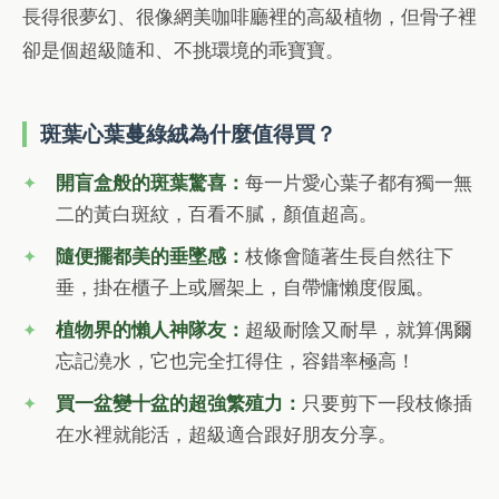
長得很夢幻、很像網美咖啡廳裡的高級植物，但骨子裡
卻是個超級隨和、不挑環境的乖寶寶。
斑葉心葉蔓綠絨為什麼值得買？
開盲盒般的斑葉驚喜：
每一片愛心葉子都有獨一無
二的黃白斑紋，百看不膩，顏值超高。
隨便擺都美的垂墜感：
枝條會隨著生長自然往下
垂，掛在櫃子上或層架上，自帶慵懶度假風。
植物界的懶人神隊友：
超級耐陰又耐旱，就算偶爾
忘記澆水，它也完全扛得住，容錯率極高！
買一盆變十盆的超強繁殖力：
只要剪下一段枝條插
在水裡就能活，超級適合跟好朋友分享。