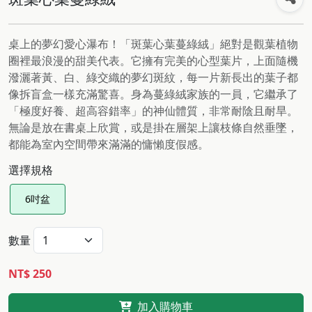
桌上的夢幻愛心瀑布！「斑葉心葉蔓綠絨」絕對是觀葉植物
圈裡最浪漫的甜美代表。它擁有完美的心型葉片，上面隨機
潑灑著黃、白、綠交織的夢幻斑紋，每一片新長出的葉子都
像拆盲盒一樣充滿驚喜。身為蔓綠絨家族的一員，它繼承了
「極度好養、超高容錯率」的神仙體質，非常耐陰且耐旱。
無論是放在書桌上欣賞，或是掛在層架上讓枝條自然垂墜，
都能為室內空間帶來滿滿的慵懶度假感。
選擇規格
6吋盆
數量
NT$ 250
加入購物車