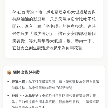
A: 在台灣的平地，風雨蘭通常冬天也還是會保
持綠油油的狀態喔，只是天氣冷它會比較不想
開花，進入一種「半冬眠」的休息模式。這時
候你只要「減少澆水」，讓它安安靜靜地睡個
美容覺，等到隔年春天氣溫回暖、春雨一下，
它就會立刻生龍活虎地起來為你開花啦！
📦 關於出貨與包裝
嚴選出貨：
為了確保最高品質，頂上花藝堅持為您親自挑選
健康植株，為您保留植物最佳的鮮活狀態。
純線上・本島配送：
全館從挑選到防撞包裝寄送皆親力親
為，目前僅提供台灣本島宅配（暫無離島服務），讓最鮮活
的綠意安全送到您手中。