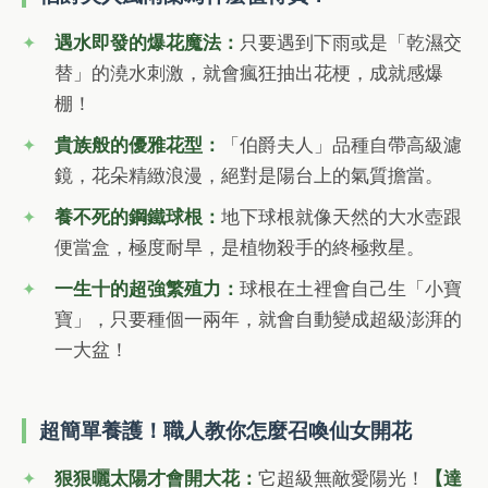
遇水即發的爆花魔法：
只要遇到下雨或是「乾濕交
替」的澆水刺激，就會瘋狂抽出花梗，成就感爆
棚！
貴族般的優雅花型：
「伯爵夫人」品種自帶高級濾
鏡，花朵精緻浪漫，絕對是陽台上的氣質擔當。
養不死的鋼鐵球根：
地下球根就像天然的大水壺跟
便當盒，極度耐旱，是植物殺手的終極救星。
一生十的超強繁殖力：
球根在土裡會自己生「小寶
寶」，只要種個一兩年，就會自動變成超級澎湃的
一大盆！
超簡單養護！職人教你怎麼召喚仙女開花
狠狠曬太陽才會開大花：
它超級無敵愛陽光！
【達