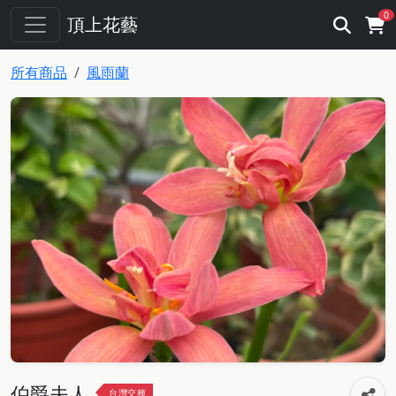
0
頂上花藝
所有商品
風雨蘭
伯爵夫人
台灣交種