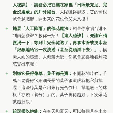
人秘訣】：請務必把它擺在家裡「日照最充足、完
全沒遮蔽」的戶外陽台
。太陽曬得越多，它的球根
就會越肥胖，開出來的花也會又大又挺！
施展「人工降雨」的催花魔法：
如果你家陽台淋不
到雨怎麼辦？教你一招！
【達人秘訣】：先讓它稍
微渴一下，等到土完全乾透了，再拿水管或澆水壺
「狠狠地給它一次澆透（甚至從頭淋下去）」
，模
擬大雨的感覺。大概幾天後，你就會驚喜地看到花
苞冒出來囉！
別嫌它長得像草，葉子都是寶：
不開花的時候，千
萬不要覺得它細細長長的葉子很礙眼就把它剪掉
喔！這些綠葉是它用來行光合作用、幫地底下的球
根「存錢（養分）」的。葉子養得越好，下次爆花
就越壯觀！
給球根吃飽飽：
在春天和夏天，可以每個月在土表