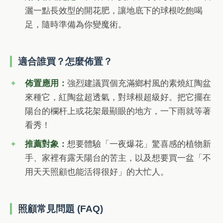
灑一點長效型的開花肥，讓地底下的球根吃飽喝
足，隨時準備為你變魔術。
適合誰買？怎麼佈置？
佈置應用：
強烈建議買個充滿鄉村風的素燒紅陶盆
來種它，紅陶盆超透氣，對球根超級好。把它擺在
陽台的欄杆上或花架最顯眼的地方，一下雨就等著
看秀！
推薦對象：
想要體驗「一夜爆花」驚喜感的植物新
手、家裡有露天陽台的苦主，以及想要買一盆「不
用天天照顧也能活得很好」的大忙人。
照顧常見問題 (FAQ)