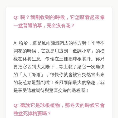
Q: 咦？我剛收到的時候，它怎麼看起來像
一盆普通的草，完全沒有花？
A: 哈哈，這是風雨蘭最調皮的地方呀！平時不
開花的時候，它就是用這副「低調小草」的模
樣在休養生息、偷偷在土裡把球根養胖。你只
要把它丟到大太陽下，等土乾了給它一次痛快
的「人工降雨」，很快你就會被它突然冒出來
的花苞給驚豔到啦！養風雨蘭最大的樂趣，就
是享受這種期待與驚喜交織的過程喔！
Q: 聽說它是球根植物，那冬天的時候它會
整盆死掉枯萎嗎？