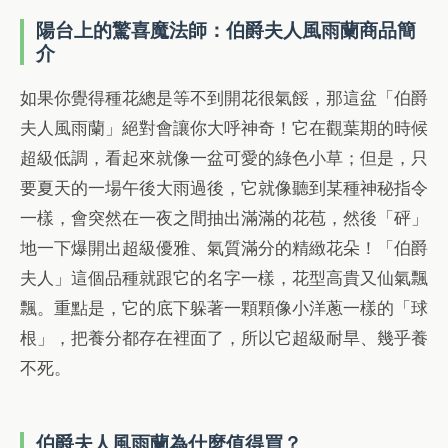
陽台上的驚喜魔法師：伯爵夫人風雨蘭商品簡
介
如果你覺得種花總是等不到開花很氣餒，那這盆「伯爵
夫人風雨蘭」絕對會讓你大呼神奇！它在觀葉期的時候
超級低調，看起來就像一盆可愛的綠色小草；但是，只
要夏天的一場午後大雨過後，它就像聽到某種神秘指令
一樣，會突然在一夜之間抽出滿滿的花苞，然後「砰」
地一下爆開出超級優雅、氣質滿分的精緻花朵！「伯爵
夫人」這個品種就跟它的名字一樣，花型高貴又仙氣飄
飄。重點是，它的底下躲著一顆顆像小洋蔥一樣的「球
根」，把養分都存在裡面了，所以它超級耐旱、幾乎養
不死。
伯爵夫人風雨蘭為什麼值得買？