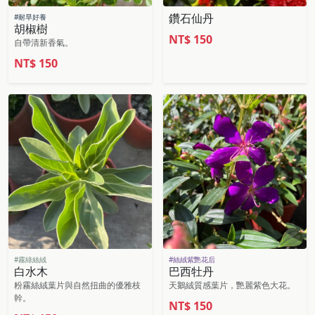
鑽石仙丹
#耐旱好養
胡椒樹
NT$
150
自帶清新香氣。
NT$
150
#霧綠絲絨
#絲絨紫艷花后
白水木
巴西牡丹
粉霧絲絨葉片與自然扭曲的優雅枝
天鵝絨質感葉片，艷麗紫色大花。
幹。
NT$
150