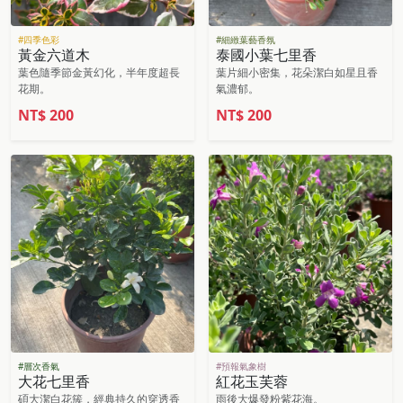
#四季色彩
#細緻葉藝香氛
黃金六道木
泰國小葉七里香
葉色隨季節金黃幻化，半年度超長
葉片細小密集，花朵潔白如星且香
花期。
氣濃郁。
NT$
200
NT$
200
#層次香氣
#預報氣象樹
大花七里香
紅花玉芙蓉
碩大潔白花簇，經典持久的穿透香
雨後大爆發粉紫花海。