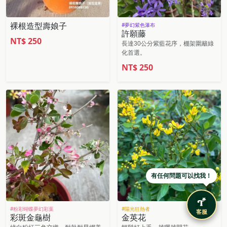
裸根造型壽娘子
#夢幻紫色瀑布
許願藤
NT$
250
長達30公分紫藍花序，棚架圍籬綠
化首選。
NT$
250
有任何問題可以找我！
#粉彩蝴蝶夢幻彩葉
#陽光狂熱者
客服
彩斑金龜樹
金英花