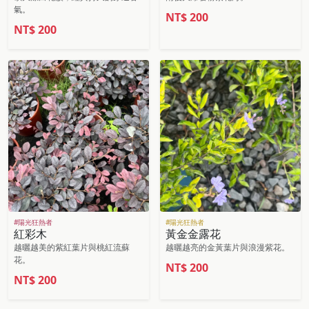
氣。
NT$
200
NT$
200
#陽光狂熱者
#陽光狂熱者
紅彩木
黃金金露花
越曬越美的紫紅葉片與桃紅流蘇
越曬越亮的金黃葉片與浪漫紫花。
花。
NT$
200
NT$
200