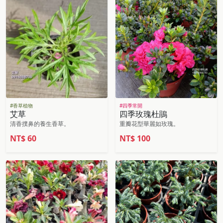
#香草植物
#四季常開
艾草
四季玫瑰杜鵑
清香撲鼻的養生香草。
重瓣花型華麗如玫瑰。
NT$
60
NT$
100