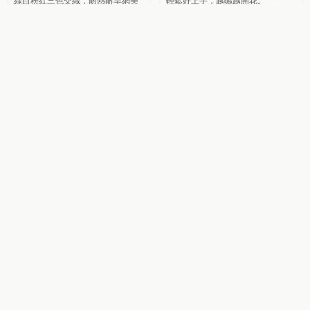
綠白粉紅三色交織，耐熱耐旱網美
輕鬆好上手，越曬越開花。
小樹。
NT$
250
NT$
250
柳榕
#層次花香
日本槴子花
NT$
350
純白無瑕花朵散發濃郁花香，常綠
香花盆栽。
NT$
300