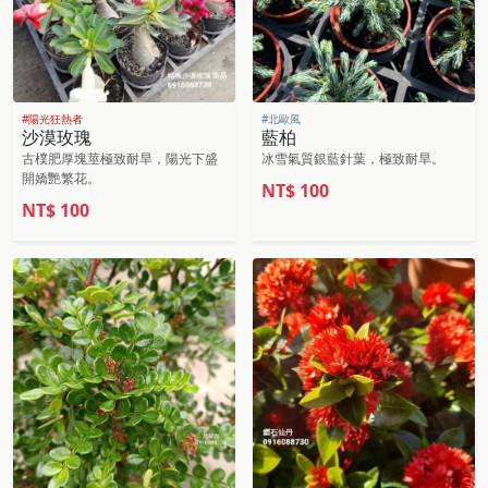
#陽光狂熱者
#北歐風
沙漠玫瑰
藍柏
古樸肥厚塊莖極致耐旱，陽光下盛
冰雪氣質銀藍針葉，極致耐旱。
開嬌艷繁花。
NT$
100
NT$
100