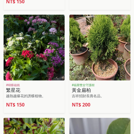
NT$
150
#蝴蝶磁鐵
#福壽雙全守護樹
繁星花
黃金扁柏
越熱越爆花的誘蝶植物。
吉祥招財長壽名品。
NT$
150
NT$
200