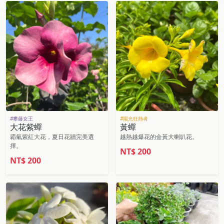
#攀藤女王
#陽光狂熱者
大花紫蟬
黃蟬
霸氣紫紅大花，夏日花牆完美選
越熱越爆花的金黃大喇叭花。
擇。
NT$
200
NT$
200