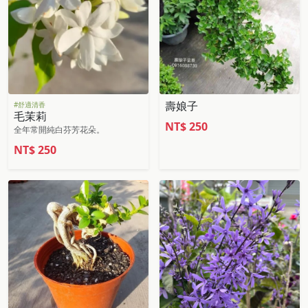
壽娘子
#舒適清香
毛茉莉
NT$
250
全年常開純白芬芳花朵。
NT$
250