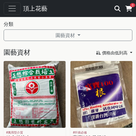
0
頂上花藝
分類
園藝資材
園藝資材
價格由低到高
#萬用型介質
#扦插必備