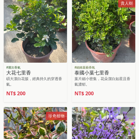
貴人樹
#層次香氣
#細緻葉藝香氛
大花七里香
泰國小葉七里香
碩大潔白花簇，經典持久的穿透香
葉片細小密集，花朵潔白如星且香
氣。
氣濃郁。
NT$
200
NT$
200
珍奇植物