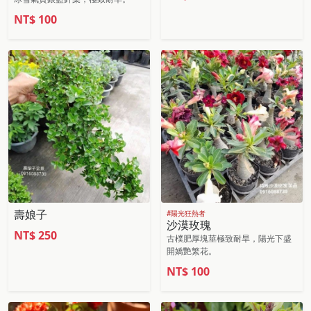
NT$
100
壽娘子
#陽光狂熱者
沙漠玫瑰
NT$
250
古樸肥厚塊莖極致耐旱，陽光下盛
開嬌艷繁花。
NT$
100