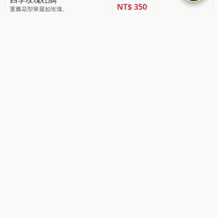
NT$
350
重瓣花型華麗如玫瑰。
NT$
100
#香草植物
#耐旱好養
艾草
胡椒樹
清香撲鼻的養生香草。
自帶清新香氣。
NT$
60
NT$
150