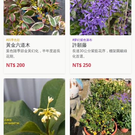
#四季色彩
#夢幻紫色瀑布
黃金六道木
許願藤
葉色隨季節金黃幻化，半年度超長
長達30公分紫藍花序，棚架圍籬綠
花期。
化首選。
NT$
200
NT$
250