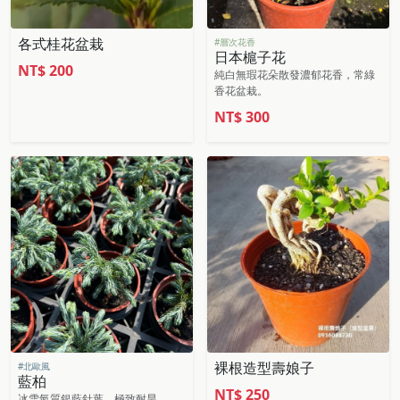
各式桂花盆栽
#層次花香
日本槴子花
NT$
200
純白無瑕花朵散發濃郁花香，常綠
香花盆栽。
NT$
300
裸根造型壽娘子
#北歐風
藍柏
NT$
250
冰雪氣質銀藍針葉，極致耐旱。