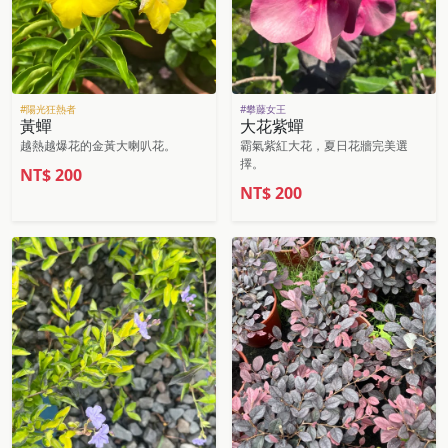
#陽光狂熱者
#攀藤女王
黃蟬
大花紫蟬
越熱越爆花的金黃大喇叭花。
霸氣紫紅大花，夏日花牆完美選
擇。
NT$
200
NT$
200