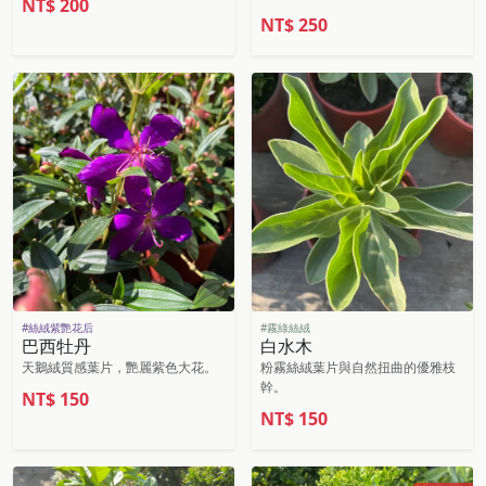
NT$
200
NT$
250
#絲絨紫艷花后
#霧綠絲絨
巴西牡丹
白水木
天鵝絨質感葉片，艷麗紫色大花。
粉霧絲絨葉片與自然扭曲的優雅枝
幹。
NT$
150
NT$
150