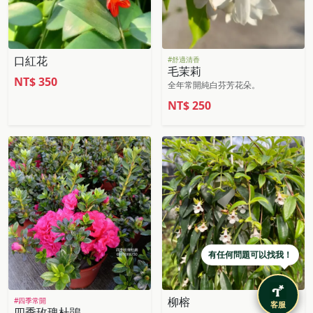
口紅花
#舒適清香
毛茉莉
NT$
350
全年常開純白芬芳花朵。
NT$
250
有任何問題可以找我！
柳榕
#四季常開
客服
四季玫瑰杜鵑