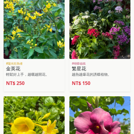
#陽光狂熱者
#蝴蝶磁鐵
金英花
繁星花
輕鬆好上手，越曬越開花。
越熱越爆花的誘蝶植物。
NT$
250
NT$
150