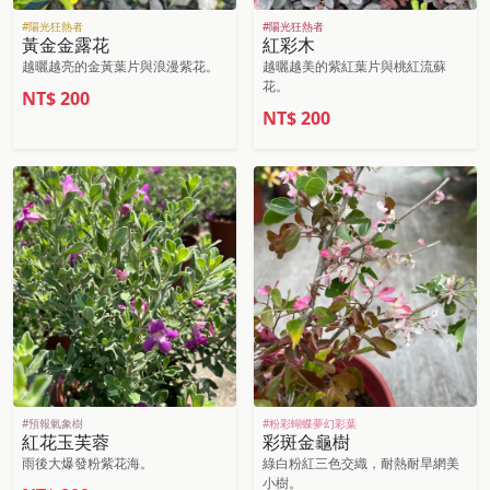
#陽光狂熱者
#陽光狂熱者
黃金金露花
紅彩木
越曬越亮的金黃葉片與浪漫紫花。
越曬越美的紫紅葉片與桃紅流蘇
花。
NT$
200
NT$
200
#預報氣象樹
#粉彩蝴蝶夢幻彩葉
紅花玉芙蓉
彩斑金龜樹
雨後大爆發粉紫花海。
綠白粉紅三色交織，耐熱耐旱網美
小樹。