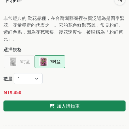
非常經典的 勤花品種，在台灣園藝圈裡被廣泛認為是四季繁
花、花量穩定的代表之一。它的花色鮮豔亮麗，常見粉紅、
紫紅色系，因為花苞密集、復花速度快，被暱稱為「粉紅芭
比」。
選擇規格
5吋盆
7吋盆
數量
NT$ 450
加入購物車