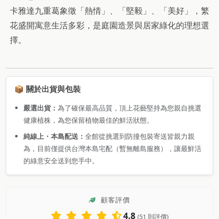
卡雅達九重葛象徵「熱情」、「堅毅」、「美好」，繁
花盛開寓意生活多彩，是庭園造景與居家綠化的理想選
擇。
📦 關於出貨與包裝
嚴選出貨：
為了確保最高品質，頂上花藝堅持為您親自挑選
健康植株，為您保留植物最佳的鮮活狀態。
純線上・本島配送：
全館從挑選到防撞包裝寄送皆親力親
為，目前僅提供台灣本島宅配（暫無離島服務），讓最鮮活
的綠意安全送到您手中。
顧客評價
4.8
(51 則評價)