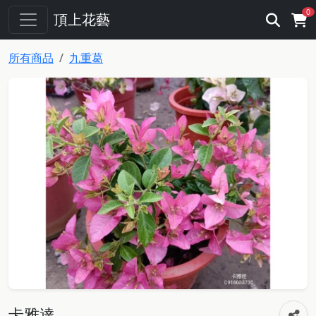
0
頂上花藝
所有商品
九重葛
卡雅達