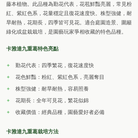
藤本植物。此品種為勤花代表，花苞鮮豔亮麗，常見粉
紅、紫紅色系，花量穩定且復花速度快。株型強健，耐
旱耐熱，花期長，四季皆可見花。適合庭園造景、圍籬
綠化或盆栽栽培，是園藝玩家爭相收藏的特色品種。
卡雅達九重葛特色亮點
勤花代表：四季繁花，復花速度快
花色鮮豔：粉紅、紫紅色系，亮麗奪目
株型強健：耐旱耐熱，容易照養
花期長：全年可見花，繁花似錦
收藏價值：經典品種，園藝愛好者必備
卡雅達九重葛栽培方法