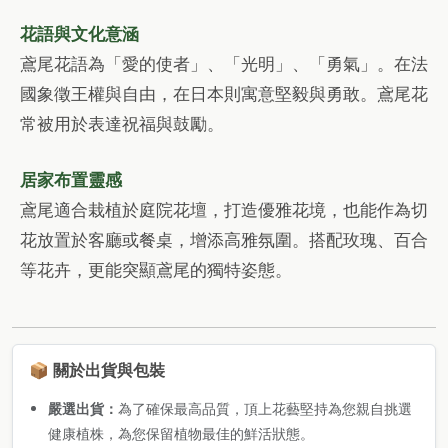
花語與文化意涵
鳶尾花語為「愛的使者」、「光明」、「勇氣」。在法
國象徵王權與自由，在日本則寓意堅毅與勇敢。鳶尾花
常被用於表達祝福與鼓勵。
居家布置靈感
鳶尾適合栽植於庭院花壇，打造優雅花境，也能作為切
花放置於客廳或餐桌，增添高雅氛圍。搭配玫瑰、百合
等花卉，更能突顯鳶尾的獨特姿態。
📦 關於出貨與包裝
嚴選出貨：
為了確保最高品質，頂上花藝堅持為您親自挑選
健康植株，為您保留植物最佳的鮮活狀態。