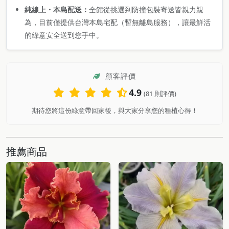
純線上・本島配送：
全館從挑選到防撞包裝寄送皆親力親
為，目前僅提供台灣本島宅配（暫無離島服務），讓最鮮活
的綠意安全送到您手中。
顧客評價
4.9
(81 則評價)
期待您將這份綠意帶回家後，與大家分享您的種植心得！
推薦商品