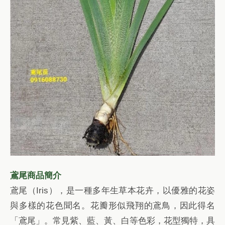
鳶尾商品簡介
鳶尾（Iris），是一種多年生草本花卉，以優雅的花姿
與多樣的花色聞名。花瓣形似飛翔的鳶鳥，因此得名
「鳶尾」。常見紫、藍、黃、白等色彩，花型獨特，具