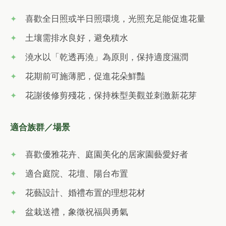
喜歡全日照或半日照環境，光照充足能促進花量
土壤需排水良好，避免積水
澆水以「乾透再澆」為原則，保持適度濕潤
花期前可施薄肥，促進花朵鮮豔
花謝後修剪殘花，保持株型美觀並刺激新花芽
適合族群／場景
喜歡優雅花卉、庭園美化的居家園藝愛好者
適合庭院、花壇、陽台布置
花藝設計、婚禮布置的理想花材
盆栽送禮，象徵祝福與勇氣