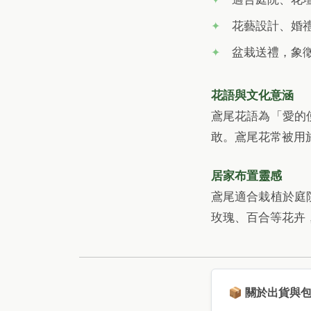
花藝設計、婚
盆栽送禮，象
花語與文化意涵
鳶尾花語為「愛的
敢。鳶尾花常被用
居家布置靈感
鳶尾適合栽植於庭
玫瑰、百合等花卉
📦 關於出貨與