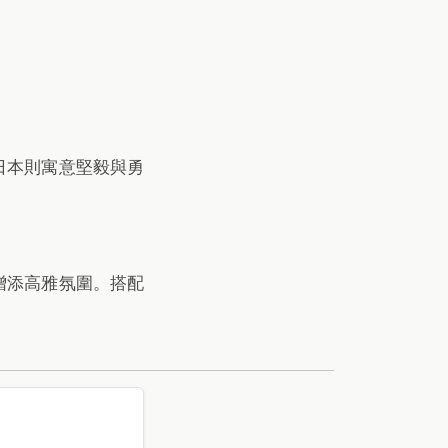
日本則寓意堅毅與勇
增添高雅氛圍。搭配