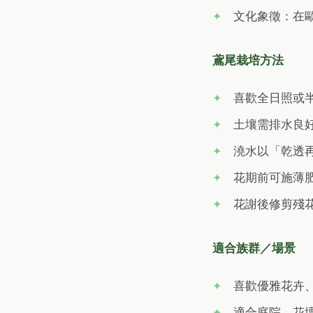
文化象徵：在
鳶尾栽培方法
喜歡全日照或
土壤需排水良
澆水以「乾透
花期前可施薄
花謝後修剪殘
適合族群／場景
喜歡優雅花卉
適合庭院、花