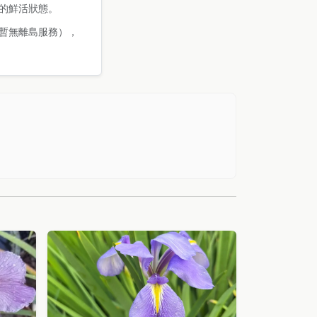
的鮮活狀態。
暫無離島服務），