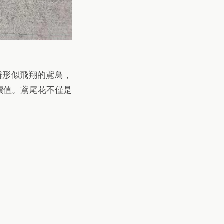
瓣形似飛翔的鳶鳥，
價值。鳶尾花不僅是