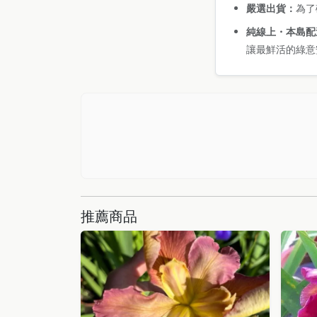
嚴選出貨：
為了
純線上・本島配
讓最鮮活的綠意
推薦商品