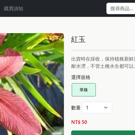
購買須知
紅玉
出貨時在採收，保持植株新鮮
耐水澇，不管土種水生都可以
選擇規格
單株
數量
NT$ 50