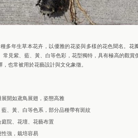
，是一種多年生草本花卉，以優雅的花姿與多樣的花色聞名。花
。常見紫、藍、黃、白等色彩，花型獨特，具有極高的觀賞
擇，也常被用於花藝設計與文化象徵。
瓣展開如鳶鳥展翅，姿態高雅
、藍、黃、白等色系，部分品種帶有斑紋
合庭院、花壇、花藝布置
應性強，栽培容易