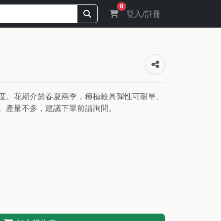
0
登入/註冊
度。花期介於春夏兩季，種植較具彈性可耐旱、
。產量不多，建議下單前請詢問。