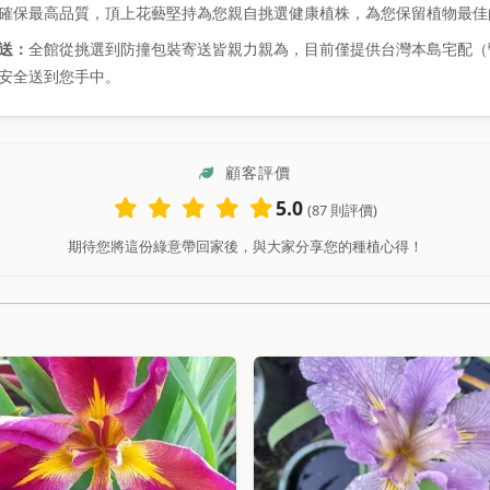
確保最高品質，頂上花藝堅持為您親自挑選健康植株，為您保留植物最佳
送：
全館從挑選到防撞包裝寄送皆親力親為，目前僅提供台灣本島宅配（
安全送到您手中。
顧客評價
5.0
(87 則評價)
期待您將這份綠意帶回家後，與大家分享您的種植心得！