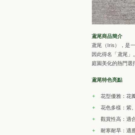
鳶尾商品簡介
鳶尾（Iris）
因此得名「鳶尾」
庭園美化的熱門選
鳶尾特色亮點
花型優雅：花
花色多樣：紫
觀賞性高：適
耐寒耐旱：適