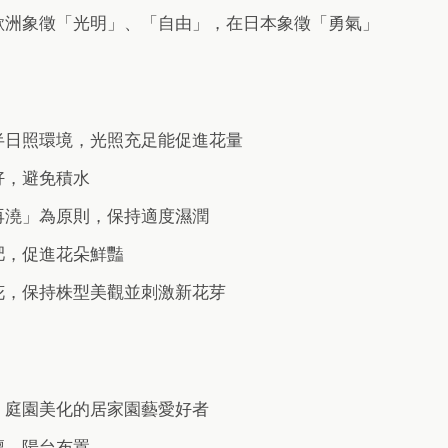
歐洲象徵「光明」、「自由」，在日本象徵「勇氣」
半日照環境，光照充足能促進花量
好，避免積水
再澆」為原則，保持適度濕潤
肥，促進花朵鮮豔
花，保持株型美觀並刺激新花芽
、庭園美化的居家園藝愛好者
壇、陽台布置