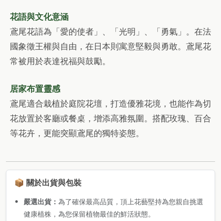
花語與文化意涵
鳶尾花語為「愛的使者」、「光明」、「勇氣」。在法
國象徵王權與自由，在日本則寓意堅毅與勇敢。鳶尾花
常被用於表達祝福與鼓勵。
居家布置靈感
鳶尾適合栽植於庭院花壇，打造優雅花境，也能作為切
花放置於客廳或餐桌，增添高雅氛圍。搭配玫瑰、百合
等花卉，更能突顯鳶尾的獨特姿態。
📦 關於出貨與包裝
嚴選出貨：
為了確保最高品質，頂上花藝堅持為您親自挑選
健康植株，為您保留植物最佳的鮮活狀態。