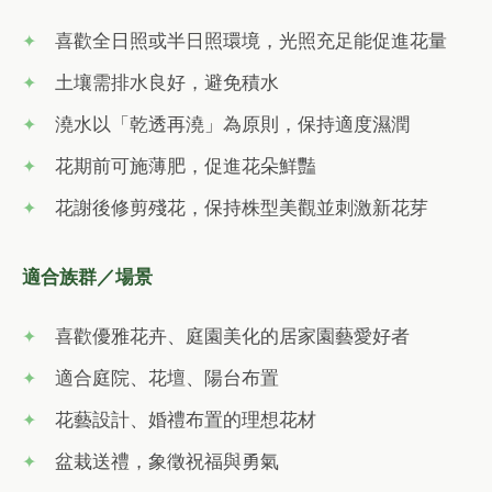
喜歡全日照或半日照環境，光照充足能促進花量
土壤需排水良好，避免積水
澆水以「乾透再澆」為原則，保持適度濕潤
花期前可施薄肥，促進花朵鮮豔
花謝後修剪殘花，保持株型美觀並刺激新花芽
適合族群／場景
喜歡優雅花卉、庭園美化的居家園藝愛好者
適合庭院、花壇、陽台布置
花藝設計、婚禮布置的理想花材
盆栽送禮，象徵祝福與勇氣