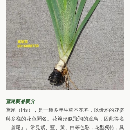
鳶尾商品簡介
鳶尾（Iris），是一種多年生草本花卉，以優雅的花姿
與多樣的花色聞名。花瓣形似飛翔的鳶鳥，因此得名
「鳶尾」。常見紫、藍、黃、白等色彩，花型獨特，具