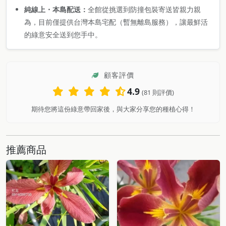
純線上・本島配送：
全館從挑選到防撞包裝寄送皆親力親
為，目前僅提供台灣本島宅配（暫無離島服務），讓最鮮活
的綠意安全送到您手中。
顧客評價
4.9
(81 則評價)
期待您將這份綠意帶回家後，與大家分享您的種植心得！
推薦商品