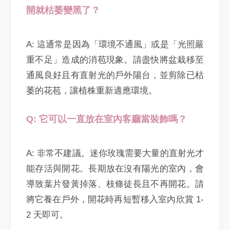
開就枯萎變黑了？
A: 這通常是因為「環境不通風」或是「光照嚴
重不足」造成的消苞現象。請盡快將盆栽移至
通風良好且有直射光的戶外陽台，並剪除已枯
萎的花苞，讓植株重新適應環境。
Q: 它可以一直放在室內客廳當裝飾嗎？
A: 非常不建議。迷你玫瑰需要大量的直射光才
能存活與開花。長期放在沒有陽光的室內，會
導致葉片發黃掉落、枝條徒長且不再開花。請
將它養在戶外，開花時再短暫移入室內欣賞 1-
2 天即可。