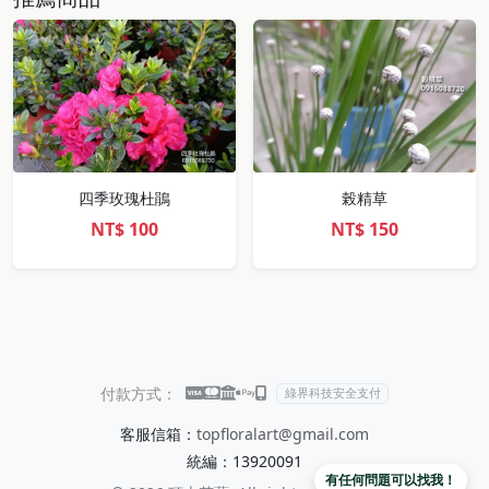
四季玫瑰杜鵑
榖精草
NT$
100
NT$
150
付款方式：
綠界科技安全支付
客服信箱：
topfloralart@gmail.com
統編：13920091
有任何問題可以找我！