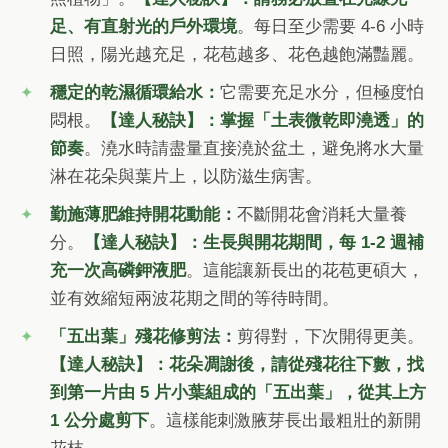
足、有直射光的戶外環境
。每日至少需要 4-6 小時
日照，陽光越充足，花苞越多、花色越飽滿豔麗。
穩定的乾濕循環給水：
它需要充足水分，但極度怕
悶根。
【達人秘訣】：掌握「土表微乾即澆透」的
節奏
。澆水時請盡量直接澆於盆土，避免將水大量
淋在花朵與葉片上，以防滋生病害。
勤施薄肥維持開花動能：
不斷開花會消耗大量養
分。
【達人秘訣】：生長與開花期間，每 1-2 週補
充一次高磷鉀液肥
。這能讓新長出的花苞更碩大，
並有效縮短兩波花期之間的等待時間。
「五出葉」殘花修剪法：
剪得對，下次開得更美。
【達人秘訣】：花朵凋謝後，請從殘花往下數，找
到第一片由 5 片小葉組成的「五出葉」，從其上方
1 公分處剪下
。這樣能刺激腋芽長出最粗壯的新開