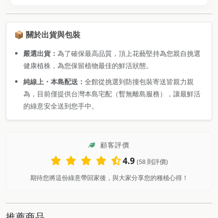
📦 關於出貨與包裝
嚴選出貨：
為了確保最高品質，頂上花藝堅持為您親自挑選
健康植株，為您保留植物最佳的鮮活狀態。
純線上・本島配送：
全館從挑選到防撞包裝寄送皆親力親
為，目前僅提供台灣本島宅配（暫無離島服務），讓最鮮活
的綠意安全送到您手中。
顧客評價
4.9
(58 則評價)
期待您將這份綠意帶回家後，與大家分享您的種植心得！
推薦商品