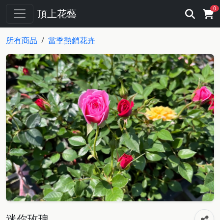
0
頂上花藝
所有商品
當季熱銷花卉
迷你玫瑰