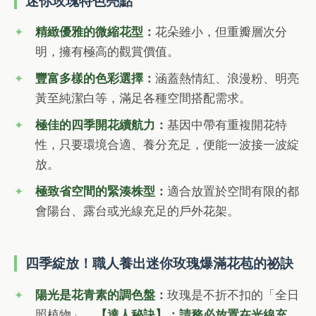
迷你玫瑰特色亮點
精緻優雅的微縮花型：
花朵雖小，但重瓣層次分
明，擁有極高的觀賞價值。
豐富多樣的色彩選擇：
涵蓋熱情紅、浪漫粉、明亮
黃至純潔白等，滿足各種空間搭配需求。
極佳的四季開花續航力：
基因中帶有重複開花特
性，只要環境合適、養分充足，便能一波接一波綻
放。
極致省空間的緊湊株型：
適合放置於空間有限的都
會陽台、露台或光線充足的戶外花架。
四季綻放！職人養出迷你玫瑰爆滿花苞的祕訣
陽光是花青素的調色盤：
玫瑰是不折不扣的「全日
照植物」。
【達人秘訣】：請務必放置在光線充