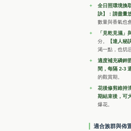
全日照環境換
訣】：請盡量
數量與香氣也
「見乾見濕」
分。
【達人秘
渴一點，也切
適度補充磷鉀
間，每隔 2-
的觀賞期。
花後修剪維持
期結束後，可大
爆花。
適合族群與佈