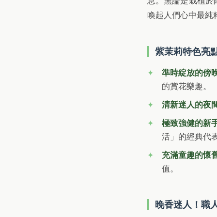
息。無論是栽植於
喚起人們心中最純
紫茉莉特色亮
準時綻放的傍
的賞花樂趣。
清新迷人的夜
極致強健的新
活」的經典代
充滿童趣的懷
值。
晚香迷人！職