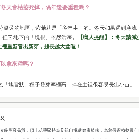
茉莉冬天會枯萎死掉，隔年還要重種嗎？
大部分溫暖的地區，紫茉莉是「多年生」的。冬天如果遇到寒流
，但它地下的「塊根」依然活著。
【職人提醒】：冬天請減
土裡重新冒出新芽，越長越大盆喔！
可以拿來種嗎？
黑色「地雷狀」種子發芽率極高，掉在土裡很容易長出小苗。
包裝
確保最高品質，頂上花藝堅持為您親自挑選健康植株，為您保留植物最佳