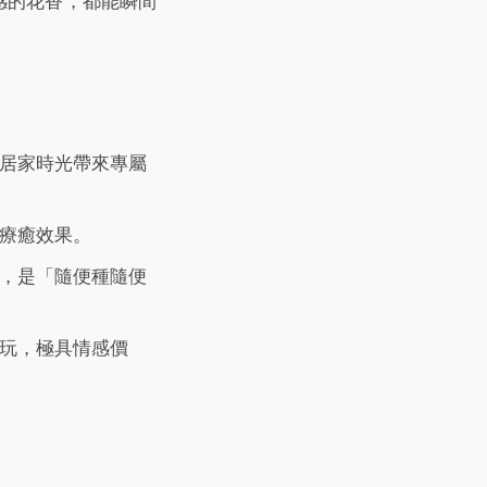
感的花香，都能瞬間
居家時光帶來專屬
療癒效果。
，是「隨便種隨便
玩，極具情感價