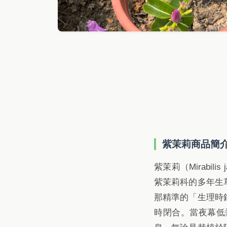
紫茉莉商品簡
紫茉莉（Mirabi
紫茉莉科的多年生
那精準的「生理時
時閉合。當夜幕低