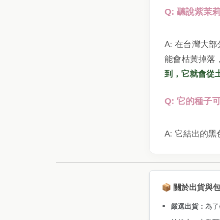
Q: 聽說紫
A: 在台灣
能會枯黃掉落
到，它就會從
Q: 它的種子
A: 它結出的
📦 關於出貨與
嚴選出貨：
為了