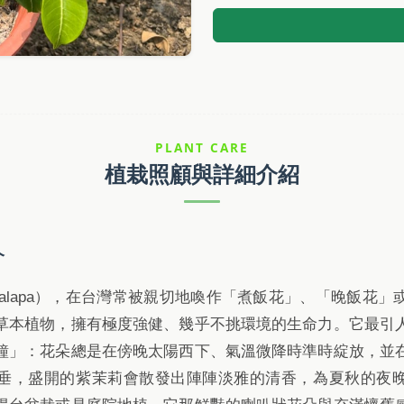
PLANT CARE
植栽照顧與詳細介紹
介
lis jalapa），在台灣常被親切地喚作「煮飯花」、「晚飯
草本植物，擁有極度強健、幾乎不挑環境的生命力。它最引
鐘」：花朵總是在傍晚太陽西下、氣溫微降時準時綻放，並
垂，盛開的紫茉莉會散發出陣陣淡雅的清香，為夏秋的夜