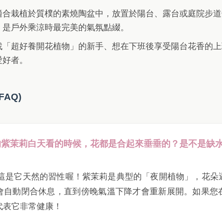
適合栽植於質樸的素燒陶盆中，放置於陽台、露台或庭院步道
，是戶外乘涼時最完美的氣氛點綴。
找「超好養開花植物」的新手、想在下班後享受陽台花香的上
愛好者。
FAQ)
我的紫茉莉白天看的時候，花都是合起來垂垂的？是不是缺
心，這是它天然的習性喔！紫茉莉是典型的「夜開植物」，花朵
會自動閉合休息，直到傍晚氣溫下降才會重新展開。如果您
代表它非常健康！