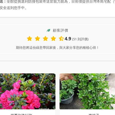
送：
全館從挑選到防撞包裝寄送皆親力親為，目前僅提供台灣本島宅配（
安全送到您手中。
顧客評價
4.9
(51 則評價)
期待您將這份綠意帶回家後，與大家分享您的種植心得！