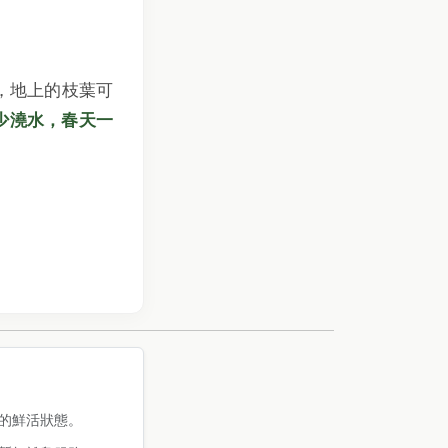
，地上的枝葉可
少澆水，春天一
的鮮活狀態。