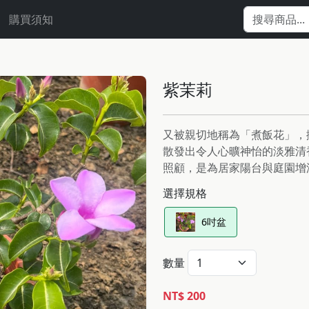
購買須知
紫茉莉
又被親切地稱為「煮飯花」，
散發出令人心曠神怡的淡雅清
照顧，是為居家陽台與庭園增
選擇規格
6吋盆
數量
NT$ 200