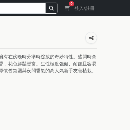
0
登入/註冊
擁有在傍晚時分準時綻放的奇妙特性。盛開時會
香，花色鮮豔豐富。生性極度強健、耐熱且容易
添懷舊氛圍與夜間香氣的高人氣新手友善植栽。