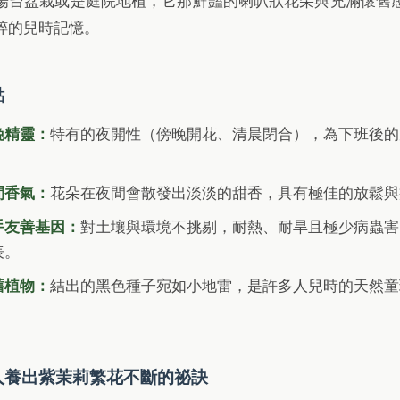
陽台盆栽或是庭院地植，它那鮮豔的喇叭狀花朵與充滿懷舊
粹的兒時記憶。
點
晚精靈：
特有的夜開性（傍晚開花、清晨閉合），為下班後的
間香氣：
花朵在夜間會散發出淡淡的甜香，具有極佳的放鬆與
手友善基因：
對土壤與環境不挑剔，耐熱、耐旱且極少病蟲害
表。
舊植物：
結出的黑色種子宛如小地雷，是許多人兒時的天然童
人養出紫茉莉繁花不斷的祕訣