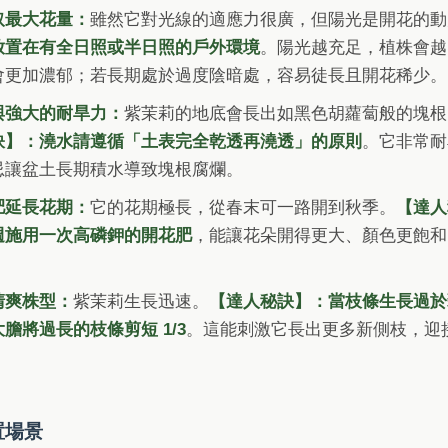
取最大花量：
雖然它對光線的適應力很廣，但陽光是開花的動
放置在有全日照或半日照的戶外環境
。陽光越充足，植株會越
會更加濃郁；若長期處於過度陰暗處，容易徒長且開花稀少。
與強大的耐旱力：
紫茉莉的地底會長出如黑色胡蘿蔔般的塊根
訣】：澆水請遵循「土表完全乾透再澆透」的原則
。它非常耐
忌讓盆土長期積水導致塊根腐爛。
肥延長花期：
它的花期極長，從春末可一路開到秋季。
【達人
3 週施用一次高磷鉀的開花肥
，能讓花朵開得更大、顏色更飽和
清爽株型：
紫茉莉生長迅速。
【達人秘訣】：當枝條生長過於
膽將過長的枝條剪短 1/3
。這能刺激它長出更多新側枝，迎
置場景