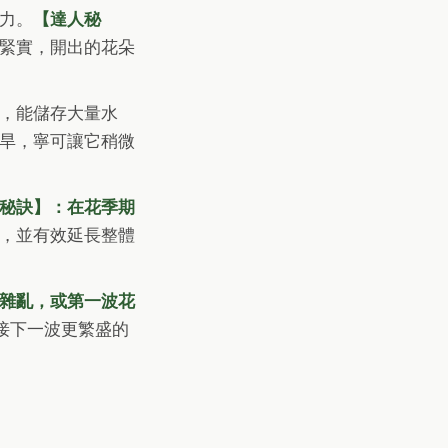
力。
【達人秘
緊實，開出的花朵
，能儲存大量水
旱，寧可讓它稍微
秘訣】：在花季期
，並有效延長整體
雜亂，或第一波花
接下一波更繁盛的