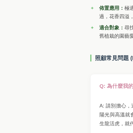
佈置應用：
極
過，花香四溢
適合對象：
尋
舊植栽的園藝
照顧常見問題 (
Q: 為什麼
A: 請別擔
陽光與高溫就
生龍活虎，就