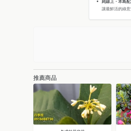
純線上・本島配
讓最鮮活的綠意
推薦商品