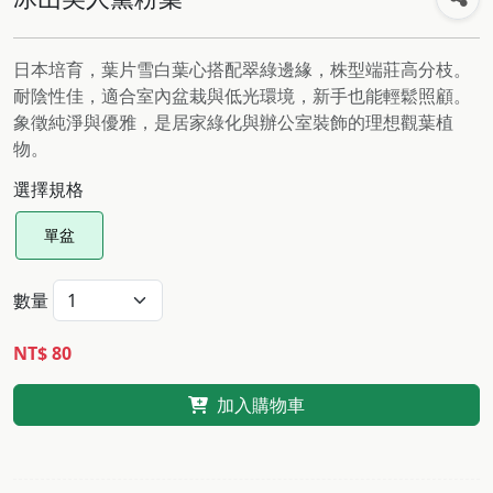
日本培育，葉片雪白葉心搭配翠綠邊緣，株型端莊高分枝。
耐陰性佳，適合室內盆栽與低光環境，新手也能輕鬆照顧。
象徵純淨與優雅，是居家綠化與辦公室裝飾的理想觀葉植
物。
選擇規格
單盆
數量
NT$ 80
加入購物車