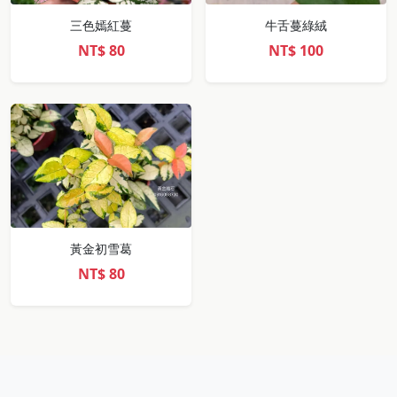
三色嫣紅蔓
牛舌蔓綠絨
NT$
80
NT$
100
黃金初雪葛
NT$
80