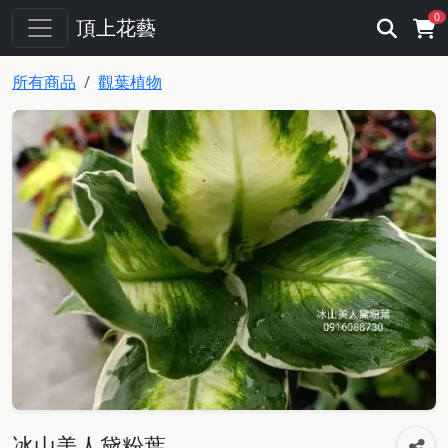
0
頂上花藝
所有商品
觀葉植物
冰山美人黛粉葉