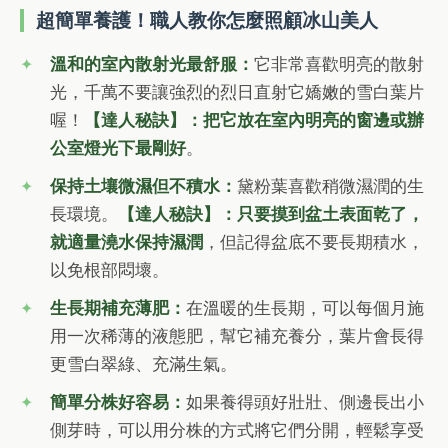
超簡單養護！職人教你怎麼照顧冰山美人
溫和的室內散射光最舒服：
它非常喜歡明亮的散射
光，千萬不要讓強烈的烈日直射它嬌嫩的雪白葉片
喔！
【達人秘訣】：把它放在室內明亮的窗邊或辦
公室燈光下最剛好
。
保持土壤微濕但不積水：
黛粉葉喜歡稍微濕潤的生
長環境。
【達人秘訣】：只要摸到盆土表面乾了，
就適量澆水保持濕潤
，但記得盆底不要長期積水，
以免根部悶壞。
生長期補充薄肥：
在溫暖的生長期，可以每個月施
用一次稀薄的液態肥，幫它補充養分，葉片會長得
更雪白翠綠、充滿生氣。
簡單分株好容易：
如果養得頭好壯壯、側邊長出小
側芽時，可以用分株的方式將它們分開，輕鬆享受