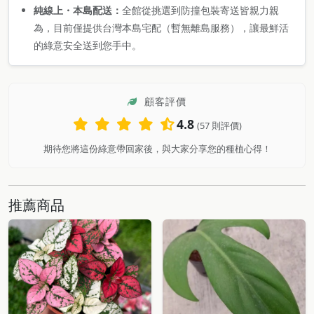
純線上・本島配送：
全館從挑選到防撞包裝寄送皆親力親
為，目前僅提供台灣本島宅配（暫無離島服務），讓最鮮活
的綠意安全送到您手中。
顧客評價
4.8
(57 則評價)
期待您將這份綠意帶回家後，與大家分享您的種植心得！
推薦商品