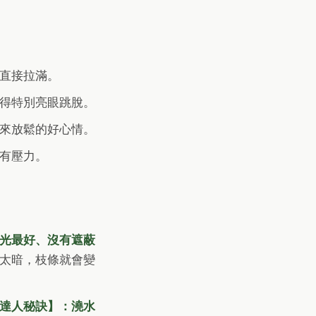
直接拉滿。
得特別亮眼跳脫。
來放鬆的好心情。
有壓力。
光最好、沒有遮蔽
太暗，枝條就會變
達人秘訣】：澆水