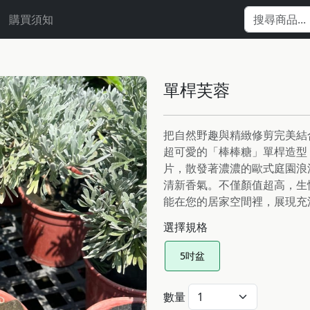
購買須知
單桿芙蓉
把自然野趣與精緻修剪完美結
超可愛的「棒棒糖」單桿造型
片，散發著濃濃的歐式庭園浪
清新香氣。不僅顏值超高，生
能在您的居家空間裡，展現充
選擇規格
5吋盆
數量