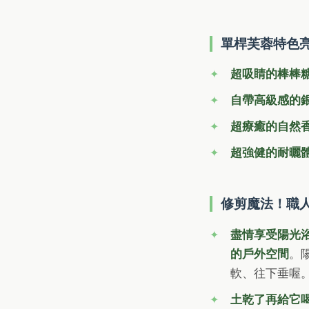
單桿芙蓉特色
超吸睛的棒棒
自帶高級感的
超療癒的自然
超強健的耐曬
修剪魔法！職
盡情享受陽光
的戶外空間
。
軟、往下垂喔
土乾了再給它