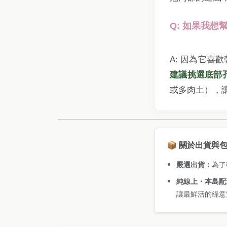
Q: 如果我
A: 因為它
建議挑選底部
或多肉土），
📦 關於出貨與
嚴選出貨：
為了
純線上・本島配
讓最鮮活的綠意