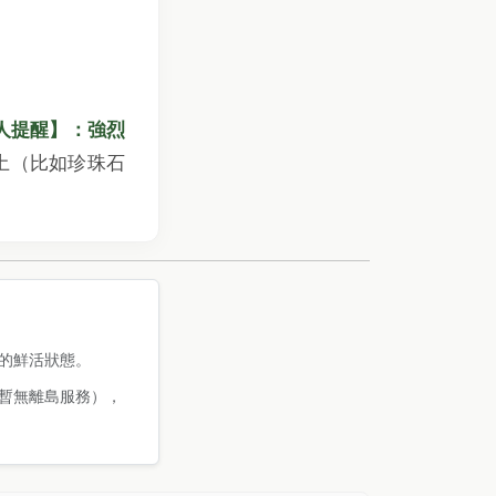
人提醒】：強烈
土（比如珍珠石
的鮮活狀態。
暫無離島服務），