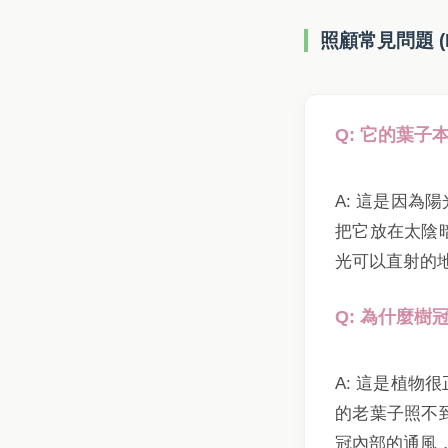
照顧常見問題 (
Q: 它的葉
A: 這是因
把它放在太陰
光可以直射的
Q: 為什麼
A: 這是植
的老葉子照不
冠內部的通風