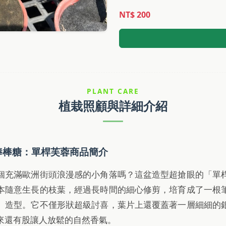
NT$ 200
PLANT CARE
植栽照顧與詳細介紹
棒棒糖：單桿芙蓉商品簡介
個充滿歐洲街頭浪漫感的小角落嗎？這盆造型超搶眼的「單
本隨意生長的枝葉，經過長時間的細心修剪，培育成了一根
」造型。它不僅形狀超級討喜，葉片上還覆蓋著一層細細的
來還有股讓人放鬆的自然香氣。