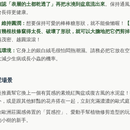
確認「表層的土都乾透了」再把水澆到盆底流出來
。保持通風
會長得更健康。
」維持圓潤：
想要保持可愛的棒棒糖形狀，就不能偷懶喔！
【
有幾根枝條竄得太長、破壞了形狀，就可以大膽地把它們剪掉
越茂密、越圓滾滾！
風環境：
它身上的銀白絨毛很怕悶熱潮濕。請務必把它放在空
大減少生病或長小蟲的機率。
置場景
級推薦幫它換上一個有質感的素燒紅陶盆或復古風的水泥盆！
外，或是跟其他鮮豔的花卉搭在一起，立刻充滿濃濃的歐式庭
歡歐洲莊園感佈置的「質感控」、愛動手幫植物修剪造型的玩
的小樹的新手。