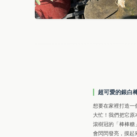
超可愛的銀白
想要在家裡打造一
大忙！我們把它原
滾樹冠的「棒棒糖
會閃閃發亮，摸起