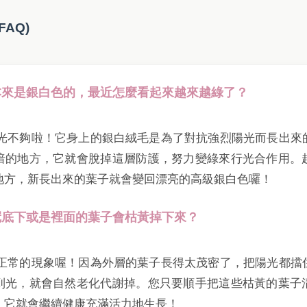
FAQ)
子本來是銀白色的，最近怎麼看起來越來越綠了？
為陽光不夠啦！它身上的銀白絨毛是為了對抗強烈陽光而長出來
暗的地方，它就會脫掉這層防護，努力變綠來行光合作用。
地方，新長出來的葉子就會變回漂亮的高級銀白色囉！
樹冠底下或是裡面的葉子會枯黃掉下來？
物很正常的現象喔！因為外層的葉子長得太茂密了，把陽光都擋
到光，就會自然老化代謝掉。您只要順手把這些枯黃的葉子
，它就會繼續健康充滿活力地生長！