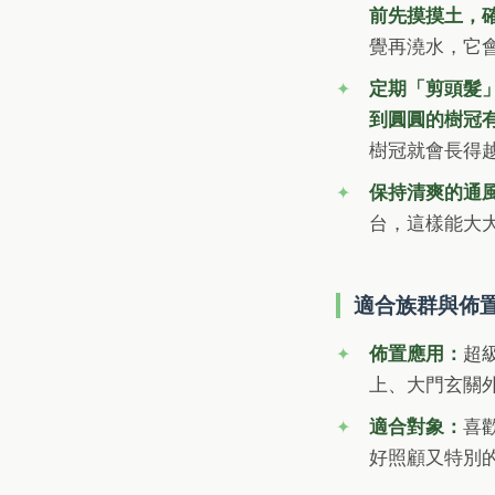
前先摸摸土，
覺再澆水，它
定期「剪頭髮
到圓圓的樹冠
樹冠就會長得
保持清爽的通
台，這樣能大
適合族群與佈
佈置應用：
超
上、大門玄關
適合對象：
喜
好照顧又特別