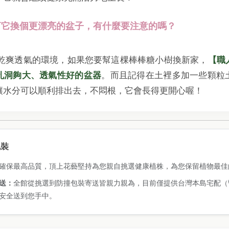
想幫它換個更漂亮的盆子，有什麼要注意的嗎？
喜歡乾爽透氣的環境，如果您要幫這棵棒棒糖小樹換新家，
【職
孔洞夠大、透氣性好的盆器
。而且記得在土裡多加一些顆粒
讓水分可以順利排出去，不悶根，它會長得更開心喔！
包裝
確保最高品質，頂上花藝堅持為您親自挑選健康植株，為您保留植物最佳
送：
全館從挑選到防撞包裝寄送皆親力親為，目前僅提供台灣本島宅配（
安全送到您手中。