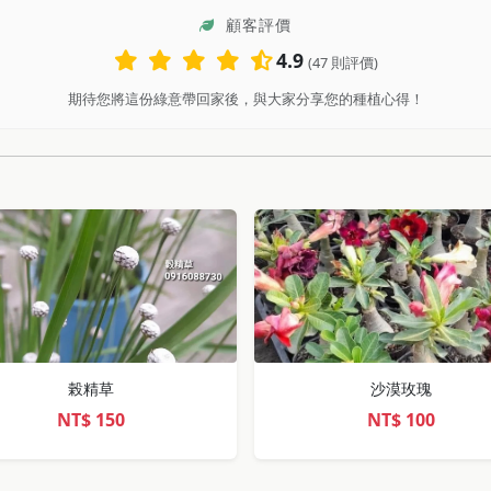
顧客評價
4.9
(47 則評價)
期待您將這份綠意帶回家後，與大家分享您的種植心得！
榖精草
沙漠玫瑰
NT$
150
NT$
100