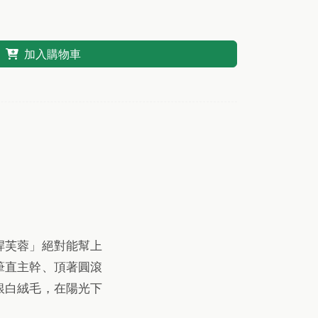
加入購物車
桿芙蓉」絕對能幫上
筆直主幹、頂著圓滾
銀白絨毛，在陽光下