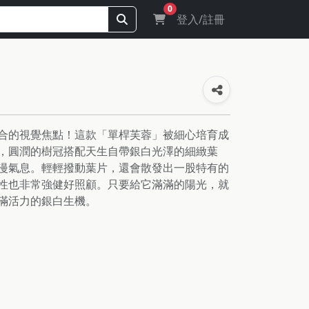
0
登入/註冊
合的視覺焦點！這款「單桿芙蓉」被細心培育成
，圓潤的樹冠搭配天生自帶銀白光澤的細緻葉
漫氣息。輕輕撥動葉片，還會散發出一股特有的
性也非常強健好照顧。只要給它滿滿的陽光，就
滿活力的銀白生機。