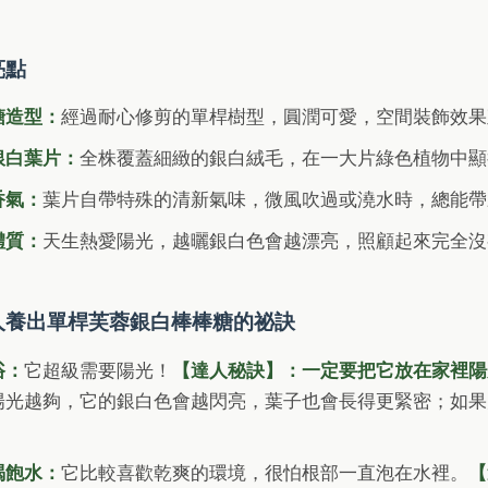
亮點
糖造型：
經過耐心修剪的單桿樹型，圓潤可愛，空間裝飾效果
銀白葉片：
全株覆蓋細緻的銀白絨毛，在一大片綠色植物中顯
香氣：
葉片自帶特殊的清新氣味，微風吹過或澆水時，總能帶
體質：
天生熱愛陽光，越曬銀白色會越漂亮，照顧起來完全沒
人養出單桿芙蓉銀白棒棒糖的祕訣
浴：
它超級需要陽光！
【達人秘訣】：一定要把它放在家裡陽
陽光越夠，它的銀白色會越閃亮，葉子也會長得更緊密；如果
。
喝飽水：
它比較喜歡乾爽的環境，很怕根部一直泡在水裡。
【