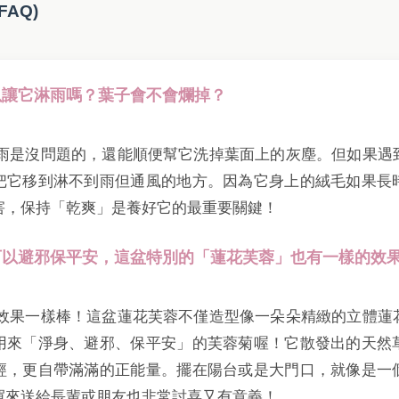
FAQ)
可以讓它淋雨嗎？葉子會不會爛掉？
一下雨是沒問題的，還能順便幫它洗掉葉面上的灰塵。但如果遇
把它移到淋不到雨但通風的地方。因為它身上的絨毛如果長
害，保持「乾爽」是養好它的最重要關鍵！
蓉可以避邪保平安，這盆特別的「蓮花芙蓉」也有一樣的效
而且效果一樣棒！這盆蓮花芙蓉不僅造型像一朵朵精緻的立體蓮
用來「淨身、避邪、保平安」的芙蓉菊喔！它散發出的天然
經，更自帶滿滿的正能量。擺在陽台或是大門口，就像是一
買來送給長輩或朋友也非常討喜又有意義！