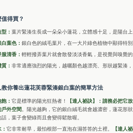
麼值得買？
造型：
葉片緊湊生長成一朵朵小蓮花，立體感十足，是陽台上
銀白葉色：
銀白色的絨毛葉片，在一大片綠色植物中顯得特別
舒服清香：
輕輕撥弄葉片就會散發淡淡香氣，是視覺與嗅覺的
體質：
非常適應強烈的陽光，越曬顏色越漂亮、形狀越緊湊，
人教你養出蓮花芙蓉緊湊銀白葉的簡單方法
飽飽：
它是標準的陽光狂熱者！
【達人祕訣】：請務必把它放
的戶外空間
。陽光越夠，它的銀白絨毛就會越濃密，蓮花形狀
的話，葉子會變綠而且會變得鬆散喔。
水：
它非常耐旱，最怕根部一直泡在濕答答的土裡。
【達人祕