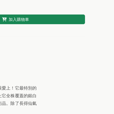
加入購物車
眼愛上！它最特別的
上它全株覆蓋的銀白
術品。除了長得仙氣