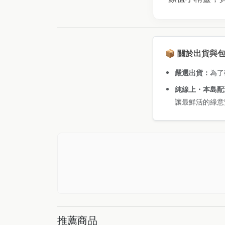
📦 關於出貨與
嚴選出貨：
為了
純線上・本島配
讓最鮮活的綠意
推薦商品