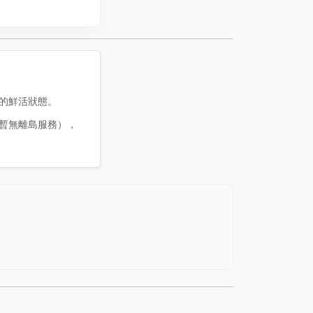
的鮮活狀態。
暫無離島服務），