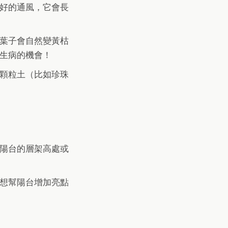
好的通風，它會長
葉子會自然變黃枯
生病的機會！
顆粒土（比如珍珠
陽台的層架高處或
想幫陽台增加亮點