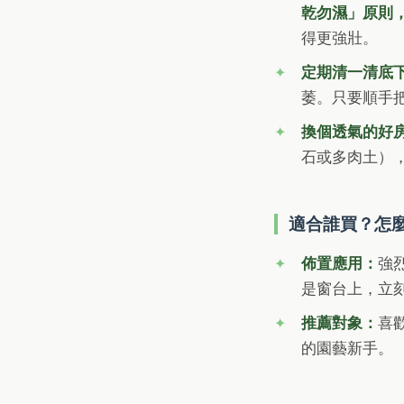
乾勿濕」原則
得更強壯。
定期清一清底
萎。只要順手
換個透氣的好
石或多肉土）
適合誰買？怎
佈置應用：
強
是窗台上，立
推薦對象：
喜
的園藝新手。