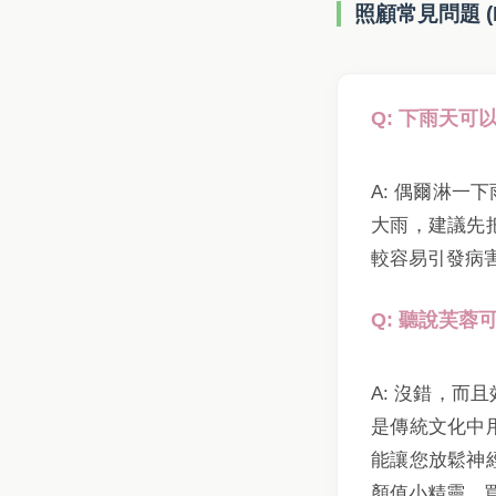
照顧常見問題 (
Q: 下雨天
A: 偶爾淋
大雨，建議先
較容易引發病
Q: 聽說芙
A: 沒錯，
是傳統文化中
能讓您放鬆神
顏值小精靈，