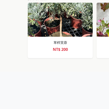
單桿芙蓉
NT$
200