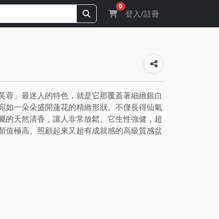
0
登入/註冊
芙蓉」最迷人的特色，就是它那覆蓋著細緻銀白
宛如一朵朵盛開蓮花的精緻形狀。不僅長得仙氣
屬的天然清香，讓人非常放鬆。它生性強健，超
顏值極高、照顧起來又超有成就感的高級質感盆