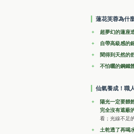
蓮花芙蓉為什
超夢幻的蓮座
自帶高級感的
聞得到天然的
不怕曬的鋼鐵
仙氣養成！職
陽光一定要餵
完全沒有遮蔽
看；光線不足
土乾透了再喝