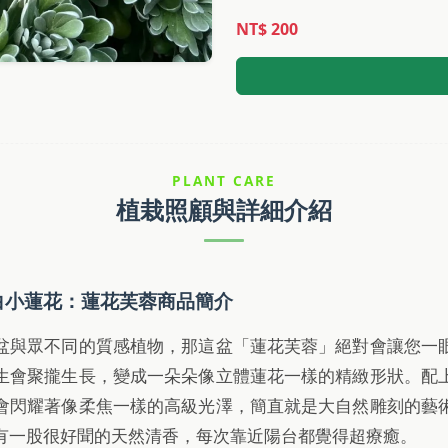
NT$ 200
PLANT CARE
植栽照顧與詳細介紹
白小蓮花：蓮花芙蓉商品簡介
盆與眾不同的質感植物，那這盆「蓮花芙蓉」絕對會讓您一
生會聚攏生長，變成一朵朵像立體蓮花一樣的精緻形狀。配
會閃耀著像柔焦一樣的高級光澤，簡直就是大自然雕刻的藝
有一股很好聞的天然清香，每次靠近陽台都覺得超療癒。