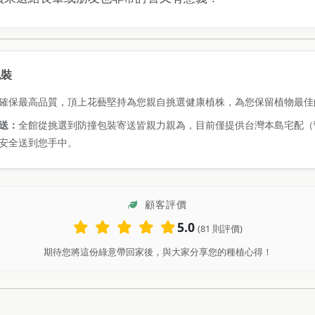
包裝
確保最高品質，頂上花藝堅持為您親自挑選健康植株，為您保留植物最佳
送：
全館從挑選到防撞包裝寄送皆親力親為，目前僅提供台灣本島宅配（
安全送到您手中。
顧客評價
5.0
(81 則評價)
期待您將這份綠意帶回家後，與大家分享您的種植心得！