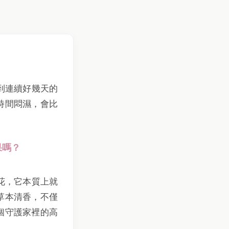
到連續好幾天的
時間悶濕，會比
果嗎？
花，它本質上就
草本清香，不僅
個守護家裡的高