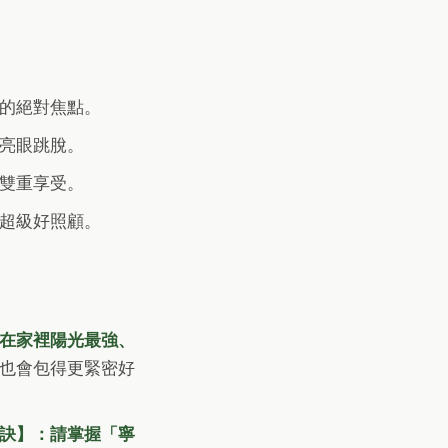
的絕對焦點。
亮眼跳脫。
雙重享受。
超級好照顧。
在家裡陽光最強、
也會包得更緊密好
訣】：請掌握「寧