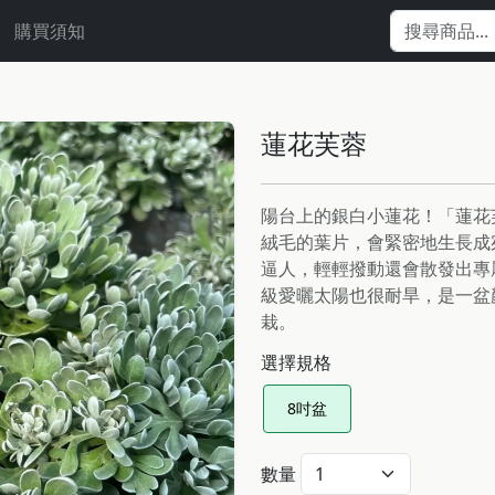
購買須知
蓮花芙蓉
陽台上的銀白小蓮花！「蓮花
絨毛的葉片，會緊密地生長成
逼人，輕輕撥動還會散發出專
級愛曬太陽也很耐旱，是一盆
栽。
選擇規格
8吋盆
數量