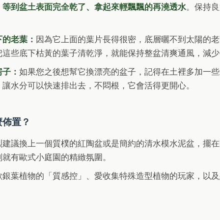
，等到盆土表面完全乾了、拿起來輕飄飄的再澆透水
。保持良
下的老葉：
因為它上面的葉片長得很密，底層曬不到太陽的老
把這些底下枯黃的葉子清乾淨，就能保持整盆清爽通風，減少
房子：
如果您之後想幫它換漂亮的盆子，記得在土裡多加一些
，讓水分可以快速排出去，不悶根，它會活得更開心。
麼佈置？
烈建議換上一個質樸的紅陶盆或是簡約的清水模水泥盆，擺在
刻就有歐式小庭園的精緻氛圍。
歡銀葉植物的「質感控」、愛收集特殊造型植物的玩家，以及