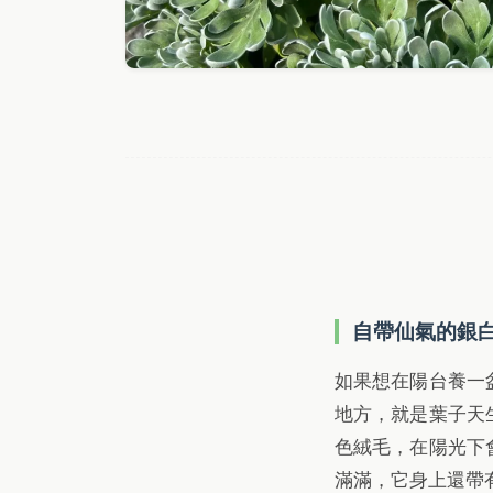
自帶仙氣的銀
如果想在陽台養一
地方，就是葉子天
色絨毛，在陽光下
滿滿，它身上還帶