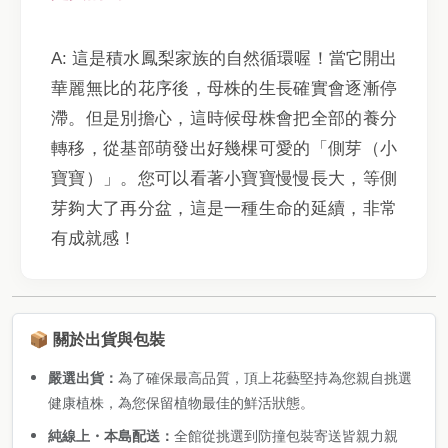
A: 這是積水鳳梨家族的自然循環喔！當它開出
華麗無比的花序後，母株的生長確實會逐漸停
滯。但是別擔心，這時候母株會把全部的養分
轉移，從基部萌發出好幾棵可愛的「側芽（小
寶寶）」。您可以看著小寶寶慢慢長大，等側
芽夠大了再分盆，這是一種生命的延續，非常
有成就感！
📦 關於出貨與包裝
嚴選出貨：
為了確保最高品質，頂上花藝堅持為您親自挑選
健康植株，為您保留植物最佳的鮮活狀態。
純線上・本島配送：
全館從挑選到防撞包裝寄送皆親力親