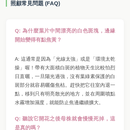
照顧常見問題 (FAQ)
Q: 為什麼葉片中間漂亮的白色斑塊，邊緣
開始變得有點焦黃？
A: 這通常是因為「光線太強」或是「環境太乾
燥」喔！帶有大面積白斑的植物天生比較怕烈
日直曬，一旦陽光過強，沒有葉綠素保護的白
斑部分就容易曬傷焦枯。趕快把它往室內退一
點，移到只有明亮散光的地方，並在周圍噴點
水霧增加濕度，就能防止焦邊繼續擴大。
Q: 聽說它開花之後母株就會慢慢死掉，這
是真的嗎？