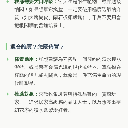
根部需要大口呼吸：
它天生是附生植物，根部超級
怕悶！如果想幫它換盆，一定要使用極度透氣的介
質（如大塊樹皮、蘭石或椰殼塊），千萬不要用會
把根悶爛的普通培養土。
適合誰買？怎麼佈置？
佈置應用：
強烈建議為它搭配一個簡約的清水模水
泥盆、或是帶有金屬光澤的現代風盆器。單獨擺在
客廳的邊几或玄關處，就像是一件充滿生命力的現
代雕塑品。
推薦對象：
喜歡收集斑葉與特殊品種的「質感玩
家」、追求居家高級感的品味人士，以及想養出夢
幻花序的積水鳳梨愛好者。