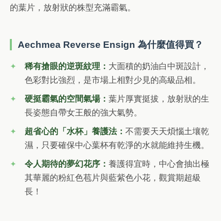
的葉片，放射狀的株型充滿霸氣。
Aechmea Reverse Ensign 為什麼值得買？
稀有搶眼的逆斑紋理：
大面積的奶油白中斑設計，
色彩對比強烈，是市場上相對少見的高級品相。
硬挺霸氣的空間氣場：
葉片厚實挺拔，放射狀的生
長姿態自帶女王般的強大氣勢。
超省心的「水杯」養護法：
不需要天天煩惱土壤乾
濕，只要確保中心葉杯有乾淨的水就能維持生機。
令人期待的夢幻花序：
養護得宜時，中心會抽出極
其華麗的粉紅色苞片與藍紫色小花，觀賞期超級
長！