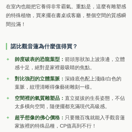
在室內也能把它養得非常霸氣。重點是，這麼有雕塑感
的特殊植物，買來擺在書桌或客廳，整個空間的質感瞬
間拉滿！
諾比觀音蓮為什麼值得買？
帥度破表的恐龍葉型：
箭頭形狀加上波浪邊，立體
感十足，絕對是家裡最吸睛的焦點。
對比強烈的立體葉脈：
深綠底色配上淺綠/白色的
葉脈，紋理清晰得像藝術雕刻一樣。
空間裡的氣質雕塑品：
直立挺拔的生長姿態，不佔
太多橫向空間，隨便擺都充滿現代高級感。
超乎想像的佛心價格：
只要幾百塊就能入手觀音蓮
家族裡的特殊品種，CP值高到不行！