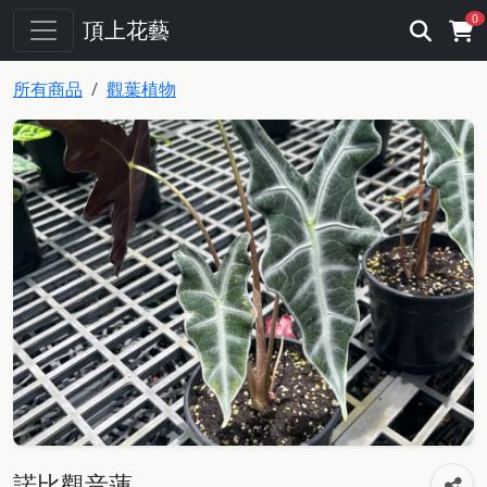
0
頂上花藝
所有商品
觀葉植物
諾比觀音蓮