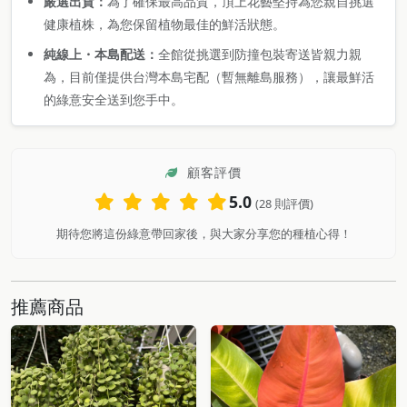
嚴選出貨：
為了確保最高品質，頂上花藝堅持為您親自挑選
健康植株，為您保留植物最佳的鮮活狀態。
純線上・本島配送：
全館從挑選到防撞包裝寄送皆親力親
為，目前僅提供台灣本島宅配（暫無離島服務），讓最鮮活
的綠意安全送到您手中。
顧客評價
5.0
(28 則評價)
期待您將這份綠意帶回家後，與大家分享您的種植心得！
推薦商品