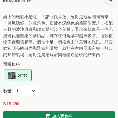
桌上的霸氣小恐龍！「諾比觀音蓮」絕對是觀葉圈裡自帶
「帥氣濾鏡」的狠角色。它擁有深綠色的箭頭型葉片，搭配
狂野的波浪邊緣和超立體的淺色葉脈，看起來就像是一件充
滿現代雕塑感的藝術品，擺在任何角落都超級吸睛。這款植
物不僅顏值超高、個性十足，價格也出乎意料地親民。只要
給它明亮的散光和透氣的環境，就能在室內展現它獨一無二
的熱帶氣場，絕對是質感玩家與植物迷必收的酷東西！
選擇規格
5吋盆
數量
NT$ 250
加入購物車