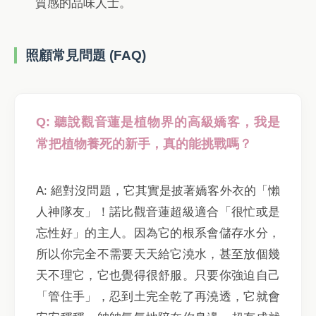
質感的品味人士。
照顧常見問題 (FAQ)
Q: 聽說觀音蓮是植物界的高級嬌客，我是
常把植物養死的新手，真的能挑戰嗎？
A: 絕對沒問題，它其實是披著嬌客外衣的「懶
人神隊友」！諾比觀音蓮超級適合「很忙或是
忘性好」的主人。因為它的根系會儲存水分，
所以你完全不需要天天給它澆水，甚至放個幾
天不理它，它也覺得很舒服。只要你強迫自己
「管住手」，忍到土完全乾了再澆透，它就會