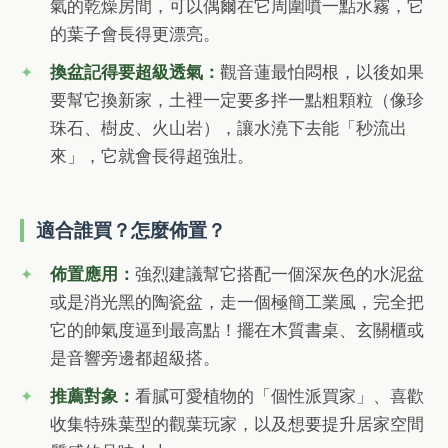
氣的乾燥房間，可以偶爾在它周圍噴一點水霧，它
的葉子會長得更漂亮。
換盆記得要超級透氣：
觀音蓮最怕悶根，以後如果
要幫它換新家，土裡一定要多拌一點粗顆粒（像珍
珠石、樹皮、火山岩），讓水澆下去能「秒流出
來」，它就會長得超強壯。
適合誰買？怎麼佈置？
佈置應用：
強烈建議幫它搭配一個深灰色的水泥盆
或是消光黑的陶瓷盆，走一個極簡工業風，完全把
它的帥氣度逼到最高點！擺在木質書桌、玄關櫃或
是音響旁邊都超級搭。
推薦對象：
看膩可愛植物的「個性派買家」、喜歡
收集特殊葉型的觀葉玩家，以及想要提升居家空間