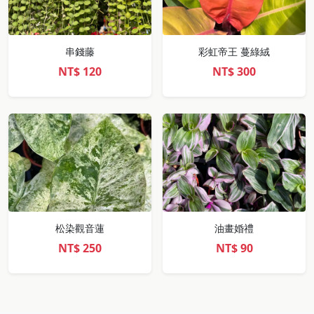
串錢藤
彩虹帝王 蔓綠絨
NT$
120
NT$
300
松染觀音蓮
油畫婚禮
NT$
250
NT$
90