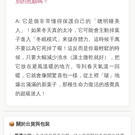
別的照顧嗎？
A: 它是個非常懂得保護自己的「聰明睡美
人」！如果冬天真的太冷，它可能會主動掉葉
子進入「冬眠模式」來儲存體力。這時候千萬
不要以為它死掉了喔！這反而是你最輕鬆的時
候，只要大幅減少澆水（讓土微乾就好），把
它放在避風溫暖的地方。等到春天氣溫一回
暖，它就會像開驚喜包一樣，從土裡「啵」地
爆出滿滿的新葉子，那種生命力復活的感覺真
的超級迷人！
📦 關於出貨與包裝