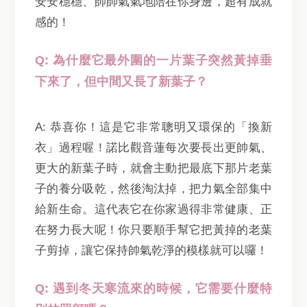
安安穩穩、帥帥氣氣地陪在你身邊，超有成就
感的！
Q: 為什麼它最外圍的一片葉子突然黃掉垂
下來了，但中間又長了新葉子？
A: 恭喜你！這是它非常聰明又環保的「換新
衣」過程喔！諾比觀音蓮每次要長出更帥氣、
更大的新葉子時，就會主動把最底下那片老葉
子的養分吸乾，然後淘汰掉，把力氣全部集中
給新生命。這代表它在你家過得非常健康、正
在努力長大呢！你只要順手幫它把黃掉的老葉
子剪掉，讓它保持帥氣乾淨的模樣就可以囉！
Q: 遇到冬天寒流來的時候，它需要什麼特