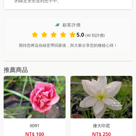
的綠意安全送到您手中。
顧客評價
5.0
(40 則評價)
期待您將這份綠意帶回家後，與大家分享您的種植心得！
推薦商品
X091
偉大印尼
NT$
100
NT$
250