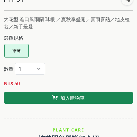
大花型 進口風雨蘭 球根 ／夏秋季盛開／喜雨喜熱／地皮植
栽／新手最愛
選擇規格
單球
數量
NT$ 50
加入購物車
PLANT CARE