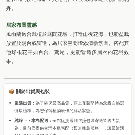
卉。
居家布置靈感
風雨蘭適合栽植於庭院花壇，打造雨後花海，也能盆栽
放置於陽台或窗邊，為居家空間增添清新氛圍。搭配其
他球根花卉如百合、鳶尾，更能營造多層次的花境效
果。
📦 關於出貨與包裝
嚴選出貨：
為了確保最高品質，頂上花藝堅持為您親自挑選
健康植株，為您保留植物最佳的鮮活狀態。
純線上・本島配送：
全館從挑選到防撞包裝寄送皆親力親
為，目前僅提供台灣本島宅配（暫無離島服務），讓最鮮活