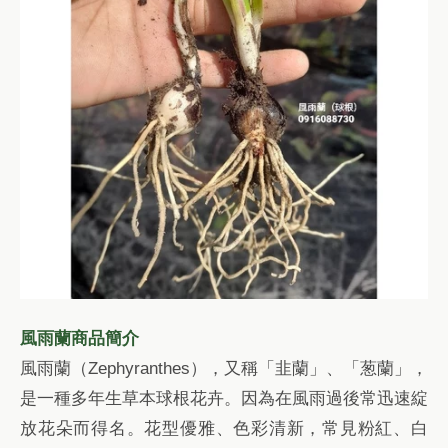
風雨蘭商品簡介
風雨蘭（Zephyranthes），又稱「韭蘭」、「葱蘭」，
是一種多年生草本球根花卉。因為在風雨過後常迅速綻
放花朵而得名。花型優雅、色彩清新，常見粉紅、白