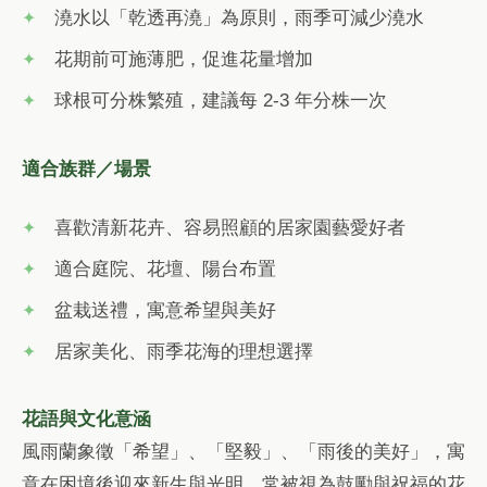
澆水以「乾透再澆」為原則，雨季可減少澆水
花期前可施薄肥，促進花量增加
球根可分株繁殖，建議每 2-3 年分株一次
適合族群／場景
喜歡清新花卉、容易照顧的居家園藝愛好者
適合庭院、花壇、陽台布置
盆栽送禮，寓意希望與美好
居家美化、雨季花海的理想選擇
花語與文化意涵
風雨蘭象徵「希望」、「堅毅」、「雨後的美好」，寓
意在困境後迎來新生與光明。常被視為鼓勵與祝福的花