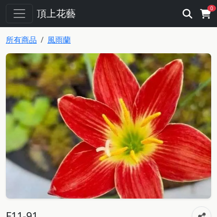
0
頂上花藝
所有商品
風雨蘭
F11-91