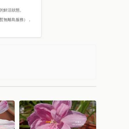
的鮮活狀態。
暫無離島服務），