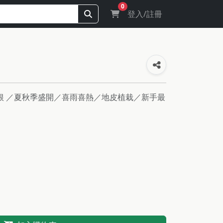
0
登入/註冊
球根 ／夏秋季盛開／喜雨喜熱／地皮植栽／新手最