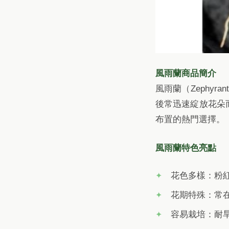
風雨蘭商品簡介
風雨蘭（Zephy
後常迅速綻放花朵
布置的熱門選擇。
風雨蘭特色亮點
花色多樣：粉
花期特殊：常
容易栽培：耐