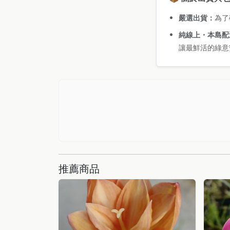
嚴選出貨：
為了
純線上・本島配
讓最鮮活的綠意
推薦商品