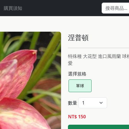
購買須知
涅普頓
特殊種 大花型 進口風雨蘭 
愛
選擇規格
單球
數量
NT$ 150