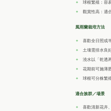
球根繁殖：容
觀賞性高：適
風雨蘭栽培方法
喜歡全日照或
土壤需排水良
澆水以「乾透
花期前可施薄
球根可分株繁殖
適合族群／場景
喜歡清新花卉