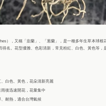
ranthes），又稱「韭蘭」、「葱蘭」，是一種多年生草本球
而得名。花型優雅、色彩清新，常見粉紅、白色、黃色等，
紅、白色、黃色，花朵清新亮麗
在雨後迅速開花，花量集中
旱、耐熱，適合台灣氣候