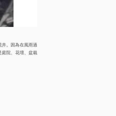
根花卉。因為在風雨過
是庭院、花壇、盆栽