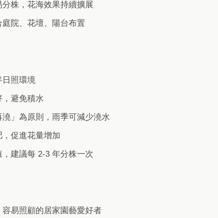
易分株，花海效果持續擴展
合庭院、花壇、陽台布置
半日照環境
好，避免積水
再澆」為原則，雨季可減少澆水
肥，促進花量增加
，建議每 2-3 年分株一次
、容易照顧的居家園藝愛好者