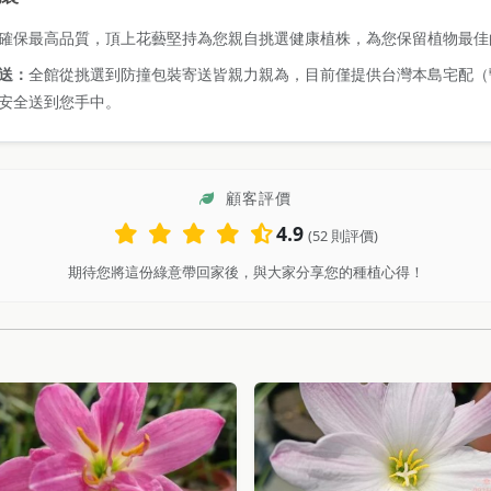
確保最高品質，頂上花藝堅持為您親自挑選健康植株，為您保留植物最佳
送：
全館從挑選到防撞包裝寄送皆親力親為，目前僅提供台灣本島宅配（
安全送到您手中。
顧客評價
4.9
(52 則評價)
期待您將這份綠意帶回家後，與大家分享您的種植心得！