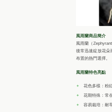
風雨蘭商品簡介
風雨蘭（Zephy
後常迅速綻放花朵
布置的熱門選擇。
風雨蘭特色亮點
花色多樣：粉
花期特殊：常
容易栽培：耐