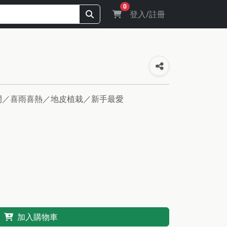
0
登入/註冊
盛開／喜雨喜熱／地皮植栽／新手最愛
加入購物車