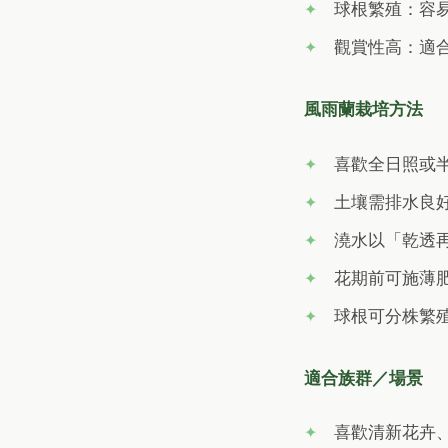
球根繁殖：容
觀賞性高：適
風雨蘭栽培方法
喜歡全日照或
土壤需排水良
澆水以「乾透
花期前可施薄
球根可分株繁殖
適合族群／場景
喜歡清新花卉