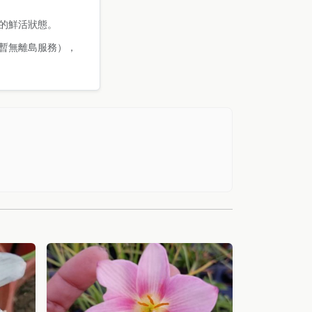
的鮮活狀態。
暫無離島服務），