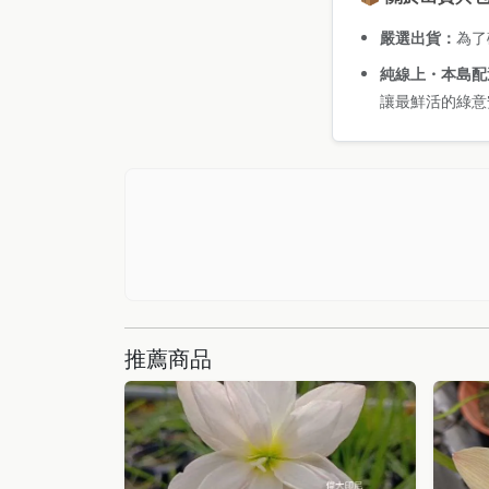
嚴選出貨：
為了
純線上・本島配
讓最鮮活的綠意
推薦商品