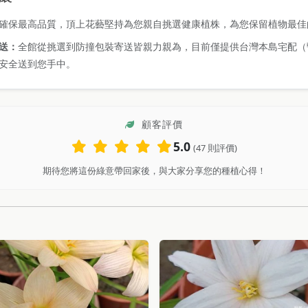
確保最高品質，頂上花藝堅持為您親自挑選健康植株，為您保留植物最佳
送：
全館從挑選到防撞包裝寄送皆親力親為，目前僅提供台灣本島宅配（
安全送到您手中。
顧客評價
5.0
(47 則評價)
期待您將這份綠意帶回家後，與大家分享您的種植心得！