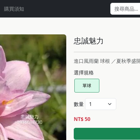
購買須知
忠誠魅力
進口風雨蘭 球根 ／夏秋季
選擇規格
單球
數量
NT$ 50