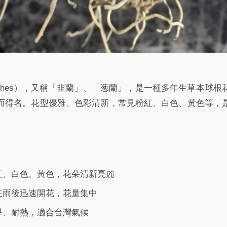
ranthes），又稱「韭蘭」、「葱蘭」，是一種多年生草本球
而得名。花型優雅、色彩清新，常見粉紅、白色、黃色等，
紅、白色、黃色，花朵清新亮麗
在雨後迅速開花，花量集中
旱、耐熱，適合台灣氣候