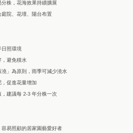
易分株，花海效果持續擴展
合庭院、花壇、陽台布置
半日照環境
好，避免積水
再澆」為原則，雨季可減少澆水
肥，促進花量增加
，建議每 2-3 年分株一次
、容易照顧的居家園藝愛好者