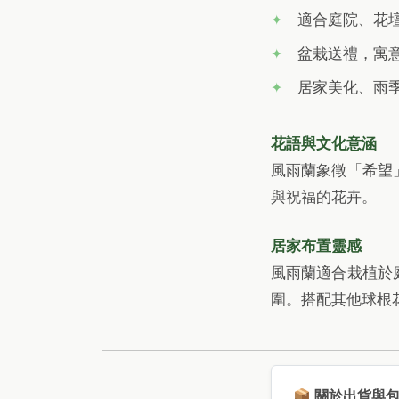
適合庭院、花
盆栽送禮，寓
居家美化、雨
花語與文化意涵
風雨蘭象徵「希望
與祝福的花卉。
居家布置靈感
風雨蘭適合栽植於
圍。搭配其他球根
📦 關於出貨與