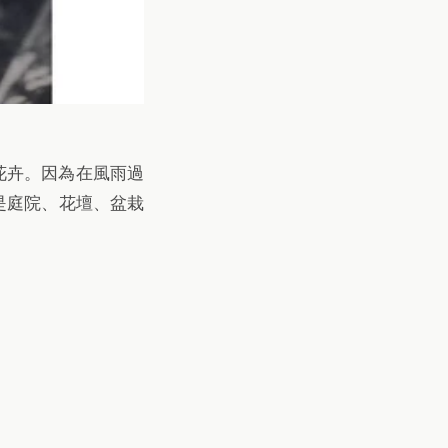
根花卉。因為在風雨過
是庭院、花壇、盆栽