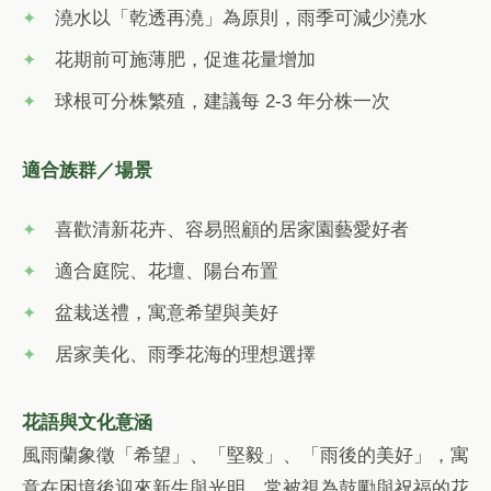
澆水以「乾透再澆」為原則，雨季可減少澆水
花期前可施薄肥，促進花量增加
球根可分株繁殖，建議每 2-3 年分株一次
適合族群／場景
喜歡清新花卉、容易照顧的居家園藝愛好者
適合庭院、花壇、陽台布置
盆栽送禮，寓意希望與美好
居家美化、雨季花海的理想選擇
花語與文化意涵
風雨蘭象徵「希望」、「堅毅」、「雨後的美好」，寓
意在困境後迎來新生與光明。常被視為鼓勵與祝福的花