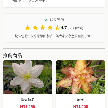
的綠意安全送到您手中。
顧客評價
4.7
(68 則評價)
期待您將這份綠意帶回家後，與大家分享您的種植心得！
推薦商品
偉大印尼
泰姬
NT$
250
NT$
200