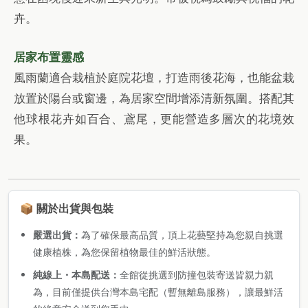
卉。
居家布置靈感
風雨蘭適合栽植於庭院花壇，打造雨後花海，也能盆栽
放置於陽台或窗邊，為居家空間增添清新氛圍。搭配其
他球根花卉如百合、鳶尾，更能營造多層次的花境效
果。
📦 關於出貨與包裝
嚴選出貨：
為了確保最高品質，頂上花藝堅持為您親自挑選
健康植株，為您保留植物最佳的鮮活狀態。
純線上・本島配送：
全館從挑選到防撞包裝寄送皆親力親
為，目前僅提供台灣本島宅配（暫無離島服務），讓最鮮活