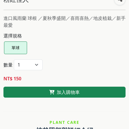
進口風雨蘭 球根 ／夏秋季盛開／喜雨喜熱／地皮植栽／新手
最愛
選擇規格
單球
數量
NT$ 150
加入購物車
PLANT CARE