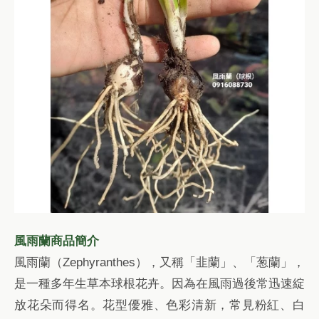
風雨蘭商品簡介
風雨蘭（Zephyranthes），又稱「韭蘭」、「葱蘭」，
是一種多年生草本球根花卉。因為在風雨過後常迅速綻
放花朵而得名。花型優雅、色彩清新，常見粉紅、白