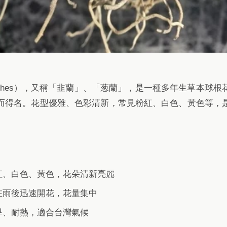
ranthes），又稱「韭蘭」、「葱蘭」，是一種多年生草本球
而得名。花型優雅、色彩清新，常見粉紅、白色、黃色等，
紅、白色、黃色，花朵清新亮麗
在雨後迅速開花，花量集中
旱、耐熱，適合台灣氣候