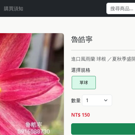
購買須知
魯皓寧
進口風雨蘭 球根 ／夏秋季
選擇規格
單球
數量
NT$ 150