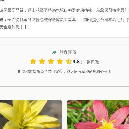
確保最高品質，頂上花藝堅持為您親自挑選健康植株，為您保留植物最佳
送：
全館從挑選到防撞包裝寄送皆親力親為，目前僅提供台灣本島宅配（
安全送到您手中。
顧客評價
4.8
(32 則評價)
期待您將這份綠意帶回家後，與大家分享您的種植心得！