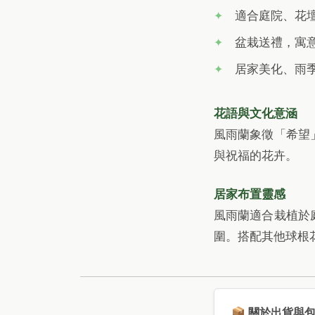
適合庭院、花
盆栽送禮，寓
居家美化、雨
花語與文化意涵
風雨蘭象徵「希望
與祝福的花卉。
居家布置靈感
風雨蘭適合栽植於
圍。搭配其他球根
📦 關於出貨與