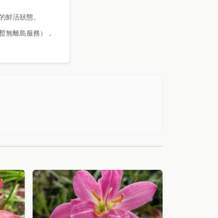
的鮮活狀態。
暫無離島服務），