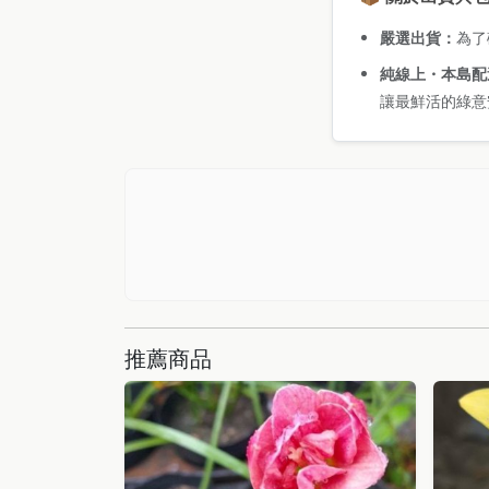
嚴選出貨：
為了
純線上・本島配
讓最鮮活的綠意
推薦商品