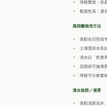
球根繁殖：容
觀賞性高：適
風雨蘭栽培方法
喜歡全日照或
土壤需排水良
澆水以「乾透
花期前可施薄
球根可分株繁殖
適合族群／場景
喜歡清新花卉