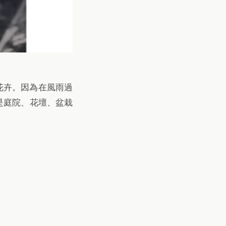
根花卉。因為在風雨過
是庭院、花壇、盆栽