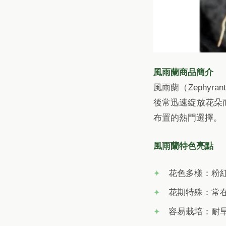
風雨蘭商品簡介
風雨蘭（Zephy
後常迅速綻放花朵
布置的熱門選擇。
風雨蘭特色亮點
花色多樣：粉
花期特殊：常
容易栽培：耐