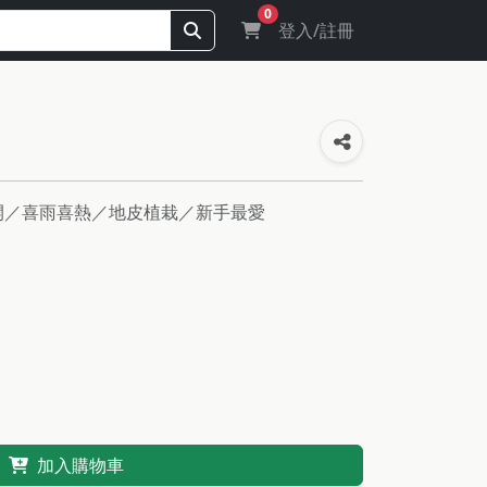
0
登入/註冊
盛開／喜雨喜熱／地皮植栽／新手最愛
加入購物車