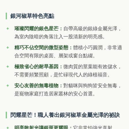
銀河椒草特色亮點
璀璨閃耀的銀色星芒：
自帶高級的銀綠金屬光澤，
為室內陰暗的角落注入一股清新的明亮感。
精巧不佔空間的微型姿態：
體積小巧圓潤，非常適
合空間有限的桌面、層架或窗台點綴。
極致省心的耐旱基因：
微肉質的莖葉能有效儲水，
不需要頻繁照顧，是忙碌現代人的綠植福音。
安心友善的無毒植物：
對貓咪與狗狗皆安全無毒，
是寵物家庭打造居家叢林的安心首選。
閃耀星芒！職人養出銀河椒草金屬光澤的祕訣
明亮散射光讓銀斑更耀眼：
它非常怕強光直射。