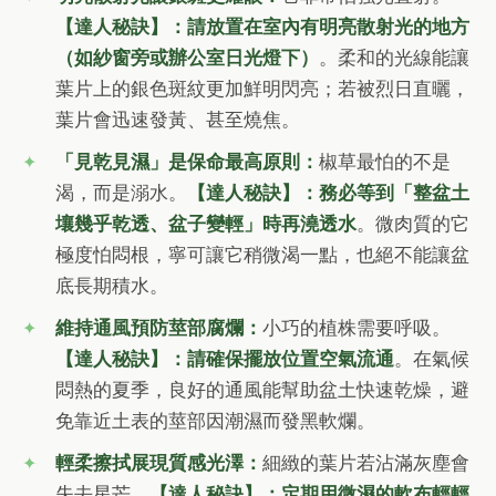
【達人秘訣】：請放置在室內有明亮散射光的地方
（如紗窗旁或辦公室日光燈下）
。柔和的光線能讓
葉片上的銀色斑紋更加鮮明閃亮；若被烈日直曬，
葉片會迅速發黃、甚至燒焦。
「見乾見濕」是保命最高原則：
椒草最怕的不是
渴，而是溺水。
【達人秘訣】：務必等到「整盆土
壤幾乎乾透、盆子變輕」時再澆透水
。微肉質的它
極度怕悶根，寧可讓它稍微渴一點，也絕不能讓盆
底長期積水。
維持通風預防莖部腐爛：
小巧的植株需要呼吸。
【達人秘訣】：請確保擺放位置空氣流通
。在氣候
悶熱的夏季，良好的通風能幫助盆土快速乾燥，避
免靠近土表的莖部因潮濕而發黑軟爛。
輕柔擦拭展現質感光澤：
細緻的葉片若沾滿灰塵會
失去星芒。
【達人秘訣】：定期用微濕的軟布輕輕