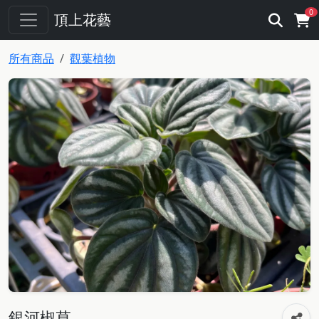
0
頂上花藝
所有商品
觀葉植物
銀河椒草