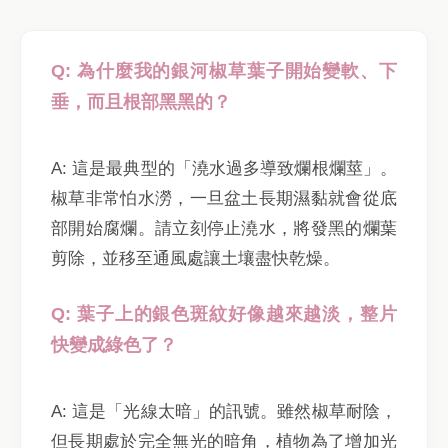
Q: 為什麼我的銀河椒草葉子開始變軟、下
垂，而且根部黑黑的？
A: 這是最典型的「澆水過多導致爛根爛莖」。
椒草非常怕水澇，一旦盆土長期濕黏就會從底
部開始腐爛。請立刻停止澆水，將發黑的爛葉
剪除，並移至通風處讓土壤盡快乾燥。
Q: 葉子上的銀色斑紋好像越來越淡，整片
快變成綠色了？
A: 這是「光線太暗」的訊號。雖然椒草耐陰，
但長期處於完全無光的暗角，植物為了增加光