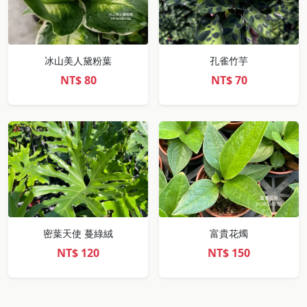
冰山美人黛粉葉
孔雀竹芋
NT$
80
NT$
70
密葉天使 蔓綠絨
富貴花燭
NT$
120
NT$
150