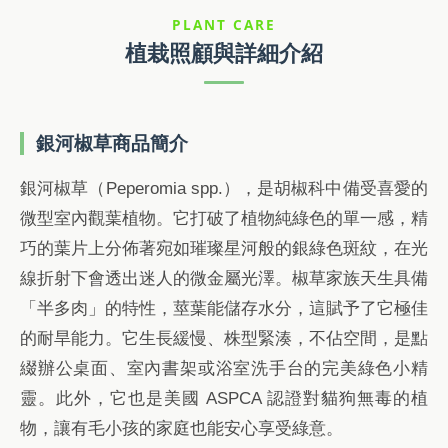
PLANT CARE
植栽照顧與詳細介紹
銀河椒草商品簡介
銀河椒草（Peperomia spp.），是胡椒科中備受喜愛的
微型室內觀葉植物。它打破了植物純綠色的單一感，精
巧的葉片上分佈著宛如璀璨星河般的銀綠色斑紋，在光
線折射下會透出迷人的微金屬光澤。椒草家族天生具備
「半多肉」的特性，莖葉能儲存水分，這賦予了它極佳
的耐旱能力。它生長緩慢、株型緊湊，不佔空間，是點
綴辦公桌面、室內書架或浴室洗手台的完美綠色小精
靈。此外，它也是美國 ASPCA 認證對貓狗無毒的植
物，讓有毛小孩的家庭也能安心享受綠意。