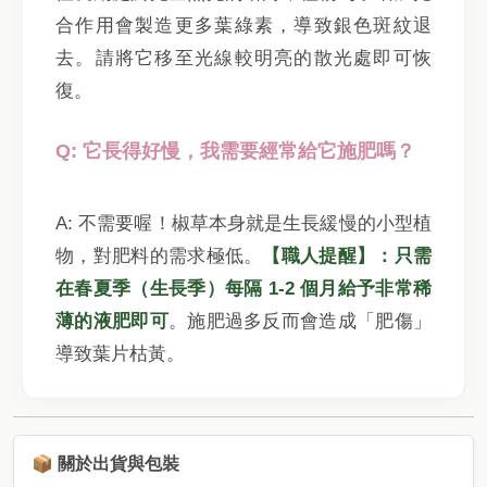
合作用會製造更多葉綠素，導致銀色斑紋退
去。請將它移至光線較明亮的散光處即可恢
復。
Q: 它長得好慢，我需要經常給它施肥嗎？
A: 不需要喔！椒草本身就是生長緩慢的小型植
物，對肥料的需求極低。
【職人提醒】：只需
在春夏季（生長季）每隔 1-2 個月給予非常稀
薄的液肥即可
。施肥過多反而會造成「肥傷」
導致葉片枯黃。
📦 關於出貨與包裝