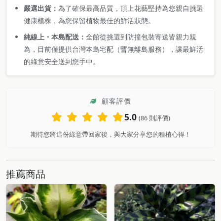
嚴選出貨：
為了確保最高品質，頂上花藝堅持為您親自挑選
健康植株，為您保留植物最佳的鮮活狀態。
純線上・本島配送：
全館從挑選到防撞包裝寄送皆親力親
為，目前僅提供台灣本島宅配（暫無離島服務），讓最鮮活
的綠意安全送到您手中。
顧客評價
5.0
(86 則評價)
期待您將這份綠意帶回家後，與大家分享您的種植心得！
推薦商品