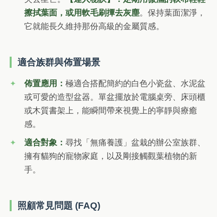
擦拭葉面，或用軟毛刷撢去灰塵
。保持葉面潔淨，
它就能長久維持那份高級的金屬質感。
適合族群與佈置場景
佈置應用：
極適合搭配簡約的白色小瓷盆、水泥盆
或可愛的造型盆器。單盆擺放於電腦桌旁、床頭櫃
或木質書架上，能瞬間帶來視覺上的寧靜與療癒
感。
適合對象：
尋找「無痛養護」盆栽的辦公室族群、
擁有貓狗的寵物家庭，以及剛接觸觀葉植物的新
手。
照顧常見問題 (FAQ)