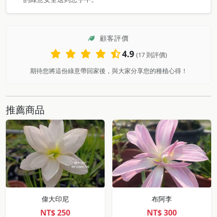
顧客評價
4.9
(17 則評價)
期待您將這份綠意帶回家後，與大家分享您的種植心得！
推薦商品
偉大印尼
布阿李
NT$
250
NT$
300