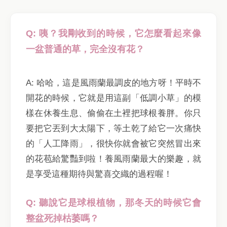
Q: 咦？我剛收到的時候，它怎麼看起來像
一盆普通的草，完全沒有花？
A: 哈哈，這是風雨蘭最調皮的地方呀！平時不
開花的時候，它就是用這副「低調小草」的模
樣在休養生息、偷偷在土裡把球根養胖。你只
要把它丟到大太陽下，等土乾了給它一次痛快
的「人工降雨」，很快你就會被它突然冒出來
的花苞給驚豔到啦！養風雨蘭最大的樂趣，就
是享受這種期待與驚喜交織的過程喔！
Q: 聽說它是球根植物，那冬天的時候它會
整盆死掉枯萎嗎？