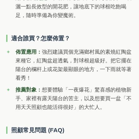
灑一點長效型的開花肥，讓地底下的球根吃飽喝
足，隨時準備為你變魔術。
適合誰買？怎麼佈置？
佈置應用：
強烈建議買個充滿鄉村風的素燒紅陶盆
來種它，紅陶盆超透氣，對球根超級好。把它擺在
陽台的欄杆上或花架最顯眼的地方，一下雨就等著
看秀！
推薦對象：
想要體驗「一夜爆花」驚喜感的植物新
手、家裡有露天陽台的苦主，以及想要買一盆「不
用天天照顧也能活得很好」的大忙人。
照顧常見問題 (FAQ)