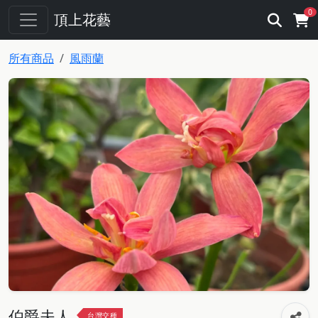
0
頂上花藝
所有商品
風雨蘭
伯爵夫人
台灣交種