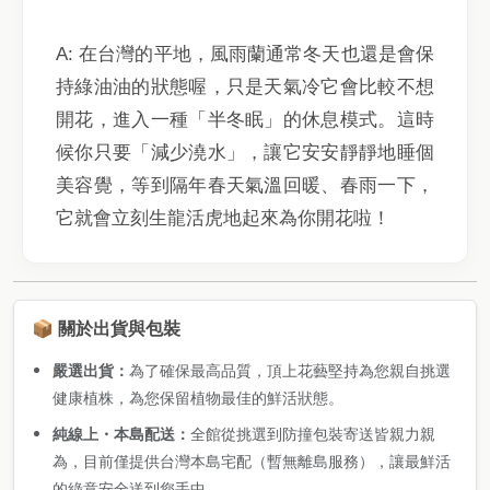
A: 在台灣的平地，風雨蘭通常冬天也還是會保
持綠油油的狀態喔，只是天氣冷它會比較不想
開花，進入一種「半冬眠」的休息模式。這時
候你只要「減少澆水」，讓它安安靜靜地睡個
美容覺，等到隔年春天氣溫回暖、春雨一下，
它就會立刻生龍活虎地起來為你開花啦！
📦 關於出貨與包裝
嚴選出貨：
為了確保最高品質，頂上花藝堅持為您親自挑選
健康植株，為您保留植物最佳的鮮活狀態。
純線上・本島配送：
全館從挑選到防撞包裝寄送皆親力親
為，目前僅提供台灣本島宅配（暫無離島服務），讓最鮮活
的綠意安全送到您手中。