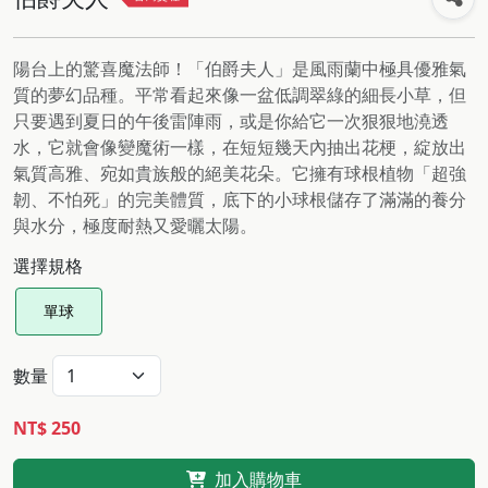
陽台上的驚喜魔法師！「伯爵夫人」是風雨蘭中極具優雅氣
質的夢幻品種。平常看起來像一盆低調翠綠的細長小草，但
只要遇到夏日的午後雷陣雨，或是你給它一次狠狠地澆透
水，它就會像變魔術一樣，在短短幾天內抽出花梗，綻放出
氣質高雅、宛如貴族般的絕美花朵。它擁有球根植物「超強
韌、不怕死」的完美體質，底下的小球根儲存了滿滿的養分
與水分，極度耐熱又愛曬太陽。
選擇規格
單球
數量
NT$ 250
加入購物車