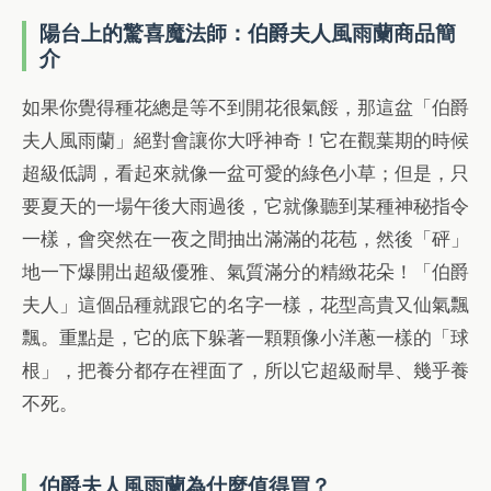
陽台上的驚喜魔法師：伯爵夫人風雨蘭商品簡
介
如果你覺得種花總是等不到開花很氣餒，那這盆「伯爵
夫人風雨蘭」絕對會讓你大呼神奇！它在觀葉期的時候
超級低調，看起來就像一盆可愛的綠色小草；但是，只
要夏天的一場午後大雨過後，它就像聽到某種神秘指令
一樣，會突然在一夜之間抽出滿滿的花苞，然後「砰」
地一下爆開出超級優雅、氣質滿分的精緻花朵！「伯爵
夫人」這個品種就跟它的名字一樣，花型高貴又仙氣飄
飄。重點是，它的底下躲著一顆顆像小洋蔥一樣的「球
根」，把養分都存在裡面了，所以它超級耐旱、幾乎養
不死。
伯爵夫人風雨蘭為什麼值得買？