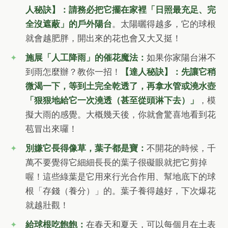
人秘訣】：請務必把它擺在家裡「日照最充足、完
全沒遮蔽」的戶外陽台
。太陽曬得越多，它的球根
就會越肥胖，開出來的花也會又大又挺！
施展「人工降雨」的催花魔法：
如果你家陽台淋不
到雨怎麼辦？教你一招！
【達人秘訣】：先讓它稍
微渴一下，等到土完全乾透了，再拿水管或澆水壺
「狠狠地給它一次澆透（甚至從頭淋下去）」
，模
擬大雨的感覺。大概幾天後，你就會驚喜地看到花
苞冒出來囉！
別嫌它長得像草，葉子都是寶：
不開花的時候，千
萬不要覺得它細細長長的葉子很礙眼就把它剪掉
喔！這些綠葉是它用來行光合作用、幫地底下的球
根「存錢（養分）」的。葉子養得越好，下次爆花
就越壯觀！
給球根吃飽飽：
在春天和夏天，可以每個月在土表