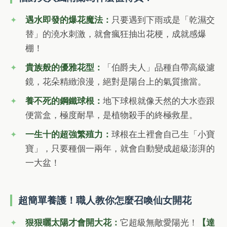
遇水即發的爆花魔法：
只要遇到下雨或是「乾濕交
替」的澆水刺激，就會瘋狂抽出花梗，成就感爆
棚！
貴族般的優雅花型：
「伯爵夫人」品種自帶高級濾
鏡，花朵精緻浪漫，絕對是陽台上的氣質擔當。
養不死的鋼鐵球根：
地下球根就像天然的大水壺跟
便當盒，極度耐旱，是植物殺手的終極救星。
一生十的超強繁殖力：
球根在土裡會自己生「小寶
寶」，只要種個一兩年，就會自動變成超級澎湃的
一大盆！
超簡單養護！職人教你怎麼召喚仙女開花
狠狠曬太陽才會開大花：
它超級無敵愛陽光！
【達