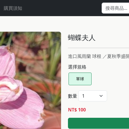
購買須知
蝴蝶夫人
進口風雨蘭 球根 ／夏秋季
選擇規格
單球
數量
NT$ 100