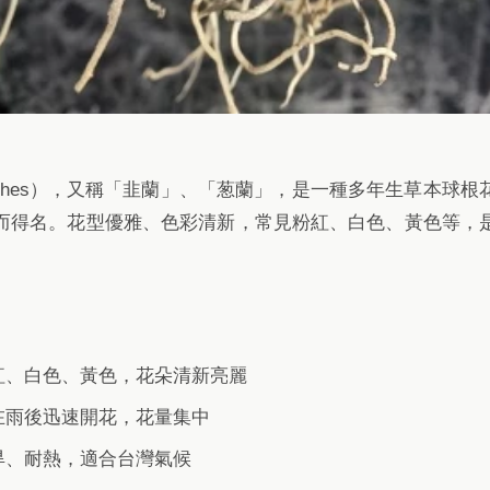
ranthes），又稱「韭蘭」、「葱蘭」，是一種多年生草本球
而得名。花型優雅、色彩清新，常見粉紅、白色、黃色等，
紅、白色、黃色，花朵清新亮麗
在雨後迅速開花，花量集中
旱、耐熱，適合台灣氣候