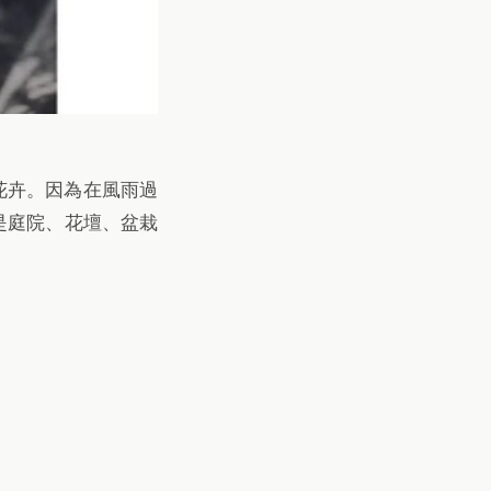
根花卉。因為在風雨過
是庭院、花壇、盆栽