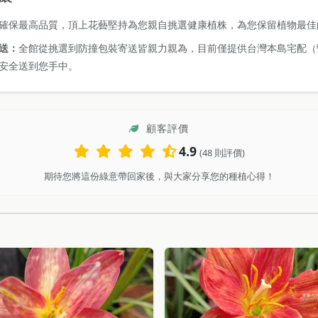
確保最高品質，頂上花藝堅持為您親自挑選健康植株，為您保留植物最佳
送：
全館從挑選到防撞包裝寄送皆親力親為，目前僅提供台灣本島宅配（
安全送到您手中。
顧客評價
4.9
(48 則評價)
期待您將這份綠意帶回家後，與大家分享您的種植心得！