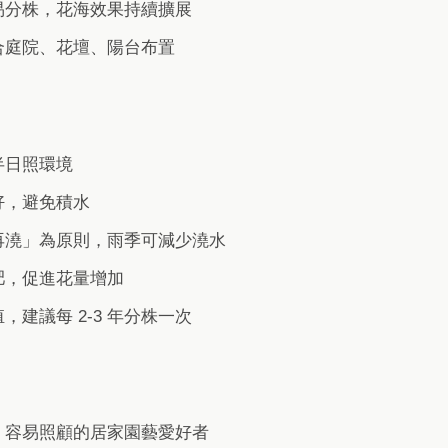
易分株，花海效果持續擴展
合庭院、花壇、陽台布置
半日照環境
好，避免積水
再澆」為原則，雨季可減少澆水
肥，促進花量增加
，建議每 2-3 年分株一次
、容易照顧的居家園藝愛好者