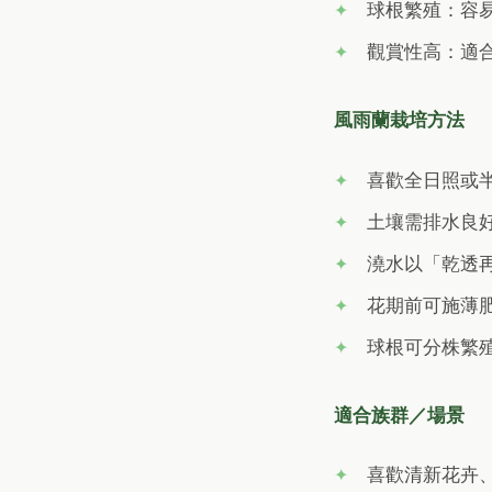
球根繁殖：容
觀賞性高：適
風雨蘭栽培方法
喜歡全日照或
土壤需排水良
澆水以「乾透
花期前可施薄
球根可分株繁殖
適合族群／場景
喜歡清新花卉