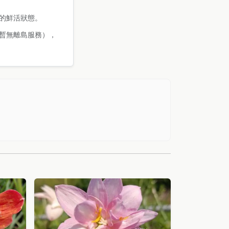
的鮮活狀態。
暫無離島服務），