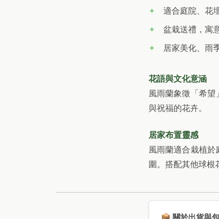
適合庭院、花
盆栽送禮，寓
居家美化、雨
花語與文化意涵
風雨蘭象徵「希望
與祝福的花卉。
居家布置靈感
風雨蘭適合栽植於
圍。搭配其他球根
📦 關於出貨與