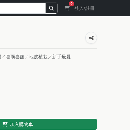
0
登入/註冊
盛開／喜雨喜熱／地皮植栽／新手最愛
加入購物車