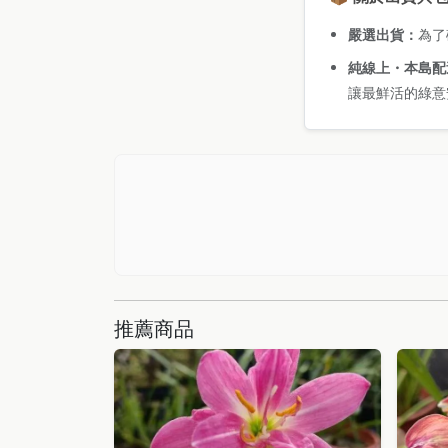
嚴選出貨：
為了
純線上・本島配
讓最鮮活的綠意
推薦商品