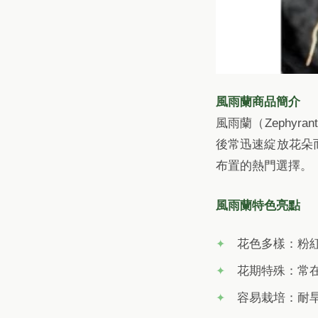
風雨蘭商品簡介
風雨蘭（Zephy
後常迅速綻放花朵
布置的熱門選擇。
風雨蘭特色亮點
花色多樣：粉
花期特殊：常
容易栽培：耐