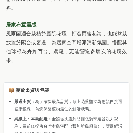
卉。
居家布置靈感
風雨蘭適合栽植於庭院花壇，打造雨後花海，也能盆栽
放置於陽台或窗邊，為居家空間增添清新氛圍。搭配其
他球根花卉如百合、鳶尾，更能營造多層次的花境效
果。
📦 關於出貨與包裝
嚴選出貨：
為了確保最高品質，頂上花藝堅持為您親自挑選
健康植株，為您保留植物最佳的鮮活狀態。
純線上・本島配送：
全館從挑選到防撞包裝寄送皆親力親
為，目前僅提供台灣本島宅配（暫無離島服務），讓最鮮活