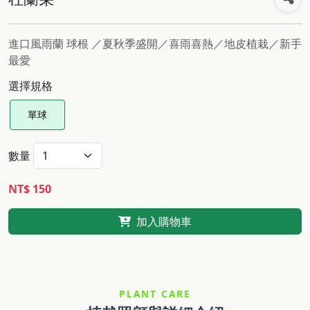
進口風雨蘭 球根 ／夏秋季盛開／喜雨喜熱／地皮植栽／新手
最愛
選擇規格
單球
數量
NT$ 150
加入購物車
PLANT CARE