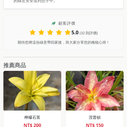
的綠意安全送到您手中。
顧客評價
5.0
(32 則評價)
期待您將這份綠意帶回家後，與大家分享您的種植心得！
推薦商品
檸檬石英
涅普頓
NT$
200
NT$
150