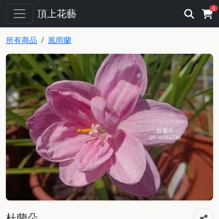
0
頂上花藝
所有商品
風雨蘭
杜蘭朵