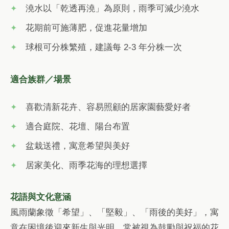
澆水以「乾透再澆」為原則，雨季可減少澆水
花期前可施薄肥，促進花量增加
球根可分株繁殖，建議每 2-3 年分株一次
適合族群／場景
喜歡清新花卉、容易照顧的居家園藝愛好者
適合庭院、花壇、陽台布置
盆栽送禮，寓意希望與美好
居家美化、雨季花海的理想選擇
花語與文化意涵
風雨蘭象徵「希望」、「堅毅」、「雨後的美好」，寓
意在困境後迎來新生與光明。常被視為鼓勵與祝福的花