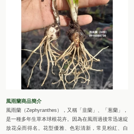
風雨蘭商品簡介
風雨蘭（Zephyranthes），又稱「韭蘭」、「葱蘭」，
是一種多年生草本球根花卉。因為在風雨過後常迅速綻
放花朵而得名。花型優雅、色彩清新，常見粉紅、白