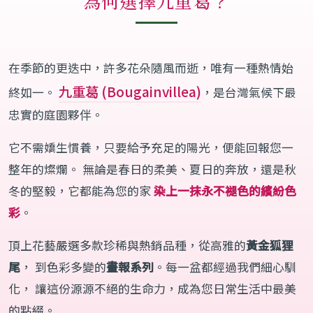
為何選擇九重葛？
在季節的更迭中，許多花朵隨風而逝，唯有一種熱情始
九重葛 (Bougainvillea)
終如一。
，是台灣氣候下最
忠實的庭園夥伴。
它不需嬌生慣養，只要給予充足的陽光，便能回報您一
整年的燦爛。 無論是春日的柔美、夏日的奔放，還是秋
冬的堅毅，它都能為您的家
染上一抹永不褪色的繽紛色
彩
。
頂上花藝嚴選多款珍稀與熱銷品種，從高雅的
黃金狐狸
尾
， 到色彩多變的
畫報系列
。每一盆都經過我們細心馴
化， 讓這份源源不絕的生命力，成為您日常生活中最美
的點綴。