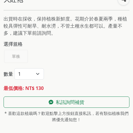
出貨時在採收，保持植株新鮮度。花期介於春夏兩季，種植
較具彈性可耐旱、耐水澇，不管土種水生都可以。產量不
多，建議下單前請詢問。
選擇規格
單株
數量
最低價格: NT$ 130
私訊詢問補貨
* 喜歡這款植栽嗎？歡迎點擊上方按鈕直接私訊，若有類似植株我們
將優先通知您！