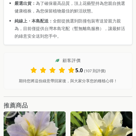
嚴選出貨：
為了確保最高品質，頂上花藝堅持為您親自挑選
健康植株，為您保留植物最佳的鮮活狀態。
純線上・本島配送：
全館從挑選到防撞包裝寄送皆親力親
為，目前僅提供台灣本島宅配（暫無離島服務），讓最鮮活
的綠意安全送到您手中。
顧客評價
5.0
(107 則評價)
期待您將這份綠意帶回家後，與大家分享您的種植心得！
推薦商品