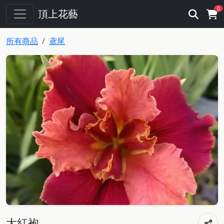
0
頂上花藝
所有商品
鳶尾
大紅袍