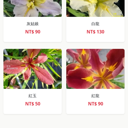
灰姑娘
白龍
NT$
90
NT$
130
紅玉
紅龍
NT$
50
NT$
90