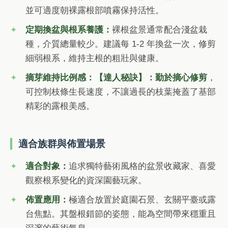
並可適度朝裸露根部噴霧保持活性。
定期換盆與根系養護：
裸根盆景通常配合淺盆栽
種，介質總量較少。建議每 1-2 年換盆一次，修剪
細弱根系，維持主根的粗壯與健康。
摘芽維持比例感：
【達人秘訣】：勤於摘心修剪
，
可控制枝條生長速度，不讓過長的枝葉掩蓋了基部
精彩的露根美感。
適合族群與佈置場景
適合對象：
追求獨特藝術風格的盆景收藏家、喜愛
觀察根系變化的資深園藝玩家。
佈置應用：
極適合放置於庭園石景、玄關平臺或露
台焦點。其盤根錯節的姿態，能為空間帶來穩重且