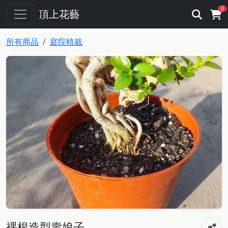
0
頂上花藝
所有商品
庭院植栽
裸根造型壽娘子