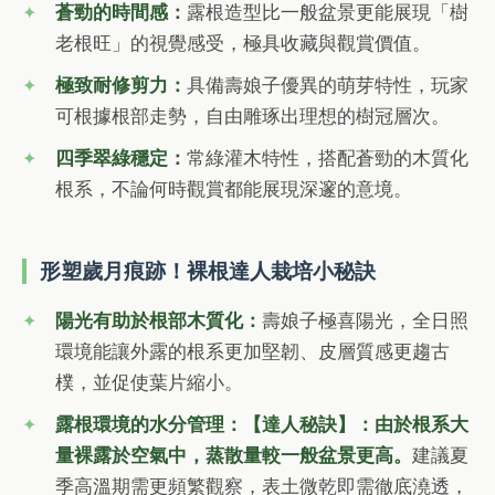
蒼勁的時間感：
露根造型比一般盆景更能展現「樹
老根旺」的視覺感受，極具收藏與觀賞價值。
極致耐修剪力：
具備壽娘子優異的萌芽特性，玩家
可根據根部走勢，自由雕琢出理想的樹冠層次。
四季翠綠穩定：
常綠灌木特性，搭配蒼勁的木質化
根系，不論何時觀賞都能展現深邃的意境。
形塑歲月痕跡！裸根達人栽培小秘訣
陽光有助於根部木質化：
壽娘子極喜陽光，全日照
環境能讓外露的根系更加堅韌、皮層質感更趨古
樸，並促使葉片縮小。
露根環境的水分管理：
【達人秘訣】：由於根系大
量裸露於空氣中，蒸散量較一般盆景更高。
建議夏
季高溫期需更頻繁觀察，表土微乾即需徹底澆透，