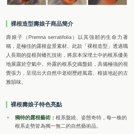
裸根造型壽娘子商品簡介
壽娘子（Premna serratifolia）以其強韌的生命力著
稱，是極佳的露根盆景素材。此款「裸根造型」透過職
人長期的提根與蟠扎技術，將原本深埋土中的根系優美
地展露於空氣中。外露的根系交織盤錯，具備極強的視
覺張力，呈現出大自然中老樹歷經風霜、根拔地起的古
雅韻味。
裸根壽娘子特色亮點
獨特的露根藝術：
根系盤繞、姿態奇特，每一株的
根系走勢皆為獨一無二的自然藝術品。