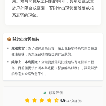
康。短時間擺放室內裝飾尚可，長期建議放置
於戶外陽台或庭園，否則會出現黃葉脫落或根
系衰弱的現象。
📦 關於出貨與包裝
嚴選出貨：
為了確保最高品質，頂上花藝堅持為您親自挑選
健康植株，為您保留植物最佳的鮮活狀態。
純線上・本島配送：
全館從挑選到防撞包裝寄送皆親力親
為，目前僅提供台灣本島宅配（暫無離島服務），讓最鮮活
的綠意安全送到您手中。
顧客評價
4.9
(47 則評價)