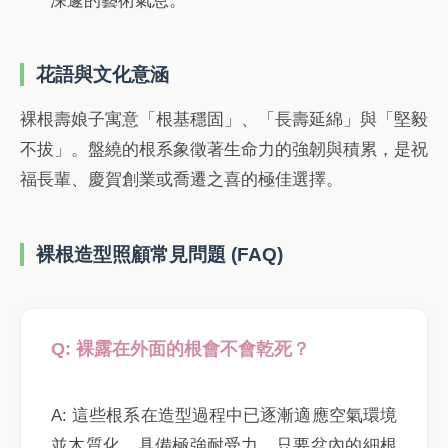
深邃的藝術氣息。
花語與文化意涵
裸根壽娘子寓意「根基穩固」、「長壽延綿」與「堅毅
不拔」。盤繞的根系象徵著生命力的強韌與積累，是祝
福長輩、慶賀創業或喬遷之喜的極佳選擇。
裸根造型照顧常見問題 (FAQ)
Q: 裸露在外面的根會不會乾死？
A: 這些根系在造型過程中已逐漸適應空氣環境
並木質化，具備極強耐受力。只要盆內的細根