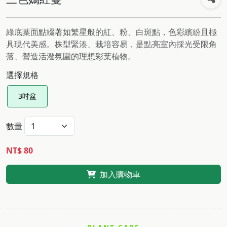
綠底葉面點綴著如繁星般的紅、粉、白斑點，色彩繽紛且極
具現代美感。株型緊湊、栽培容易，是點亮室內採光受限角
落、營造活潑氛圍的理想彩葉植物。
選擇規格
3吋盆
數量
NT$ 80
加入購物車