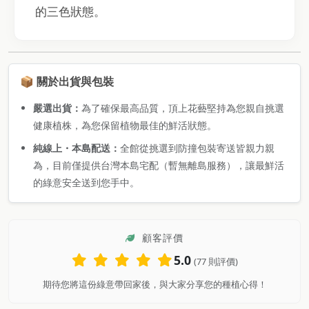
的三色狀態。
📦 關於出貨與包裝
嚴選出貨：
為了確保最高品質，頂上花藝堅持為您親自挑選
健康植株，為您保留植物最佳的鮮活狀態。
純線上・本島配送：
全館從挑選到防撞包裝寄送皆親力親
為，目前僅提供台灣本島宅配（暫無離島服務），讓最鮮活
的綠意安全送到您手中。
顧客評價
5.0
(77 則評價)
期待您將這份綠意帶回家後，與大家分享您的種植心得！