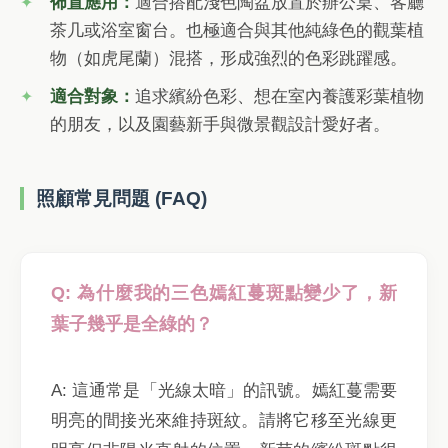
佈置應用：
適合搭配淺色陶盆放置於辦公桌、客廳
茶几或浴室窗台。也極適合與其他純綠色的觀葉植
物（如虎尾蘭）混搭，形成強烈的色彩跳躍感。
適合對象：
追求繽紛色彩、想在室內養護彩葉植物
的朋友，以及園藝新手與微景觀設計愛好者。
照顧常見問題 (FAQ)
Q: 為什麼我的三色嫣紅蔓斑點變少了，新
葉子幾乎是全綠的？
A: 這通常是「光線太暗」的訊號。嫣紅蔓需要
明亮的間接光來維持斑紋。請將它移至光線更