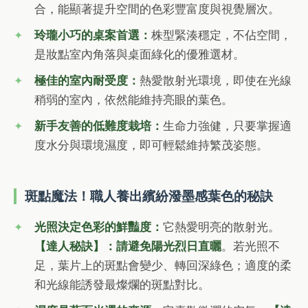
合，能顯著提升空間的色彩豐富度與視覺層次。
玲瓏小巧的桌案首選：
株型緊湊穩定，不佔空間，
是妝點室內角落與桌面綠化的優雅選材。
極佳的室內耐受度：
熱愛散射光環境，即使在光線
稍弱的室內，依然能維持亮眼的葉色。
新手友善的低難度栽培：
生命力強健，只要掌握適
度水分與環境濕度，即可輕鬆維持繁茂姿態。
斑點魔法！職人養出繽紛潑墨感葉色的秘訣
光照決定色彩的鮮豔度：
它熱愛明亮的散射光。
【達人秘訣】：請避免陽光烈日直曬
。若光照不
足，葉片上的斑點會變少、轉回深綠色；適度的柔
和光線能誘發最燦爛的斑點對比。