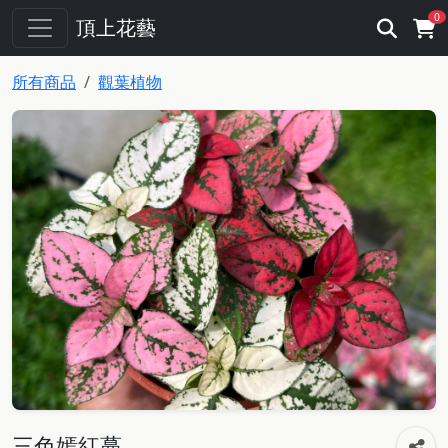
0
頂上花藝
所有商品
觀葉植物
三色嫣紅蔓