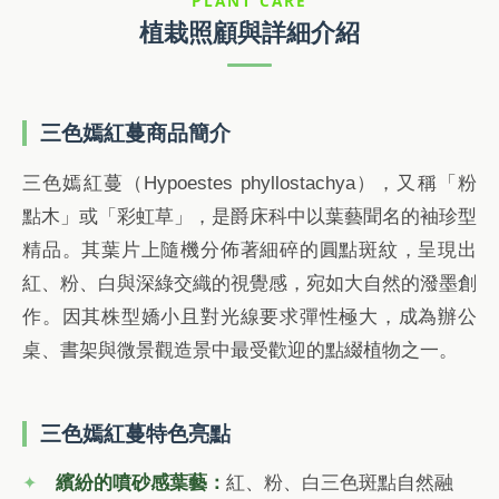
PLANT CARE
植栽照顧與詳細介紹
三色嫣紅蔓商品簡介
三色嫣紅蔓（Hypoestes phyllostachya），又稱「粉
點木」或「彩虹草」，是爵床科中以葉藝聞名的袖珍型
精品。其葉片上隨機分佈著細碎的圓點斑紋，呈現出
紅、粉、白與深綠交織的視覺感，宛如大自然的潑墨創
作。因其株型嬌小且對光線要求彈性極大，成為辦公
桌、書架與微景觀造景中最受歡迎的點綴植物之一。
三色嫣紅蔓特色亮點
繽紛的噴砂感葉藝：
紅、粉、白三色斑點自然融