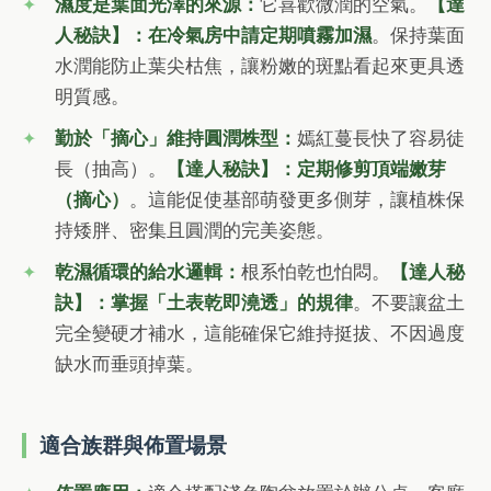
濕度是葉面光澤的來源：
它喜歡微潤的空氣。
【達
人秘訣】：在冷氣房中請定期噴霧加濕
。保持葉面
水潤能防止葉尖枯焦，讓粉嫩的斑點看起來更具透
明質感。
勤於「摘心」維持圓潤株型：
嫣紅蔓長快了容易徒
長（抽高）。
【達人秘訣】：定期修剪頂端嫩芽
（摘心）
。這能促使基部萌發更多側芽，讓植株保
持矮胖、密集且圓潤的完美姿態。
乾濕循環的給水邏輯：
根系怕乾也怕悶。
【達人秘
訣】：掌握「土表乾即澆透」的規律
。不要讓盆土
完全變硬才補水，這能確保它維持挺拔、不因過度
缺水而垂頭掉葉。
適合族群與佈置場景