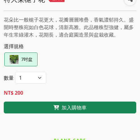
花朵比一般槴子花更大，花瓣層層堆疊，香氣濃郁持久。盛
開時整株宛如白色花球，清新高雅。此品種株型強健，屬多
年生常綠灌木，花期長，適合庭園造景與盆栽收藏。
選擇規格
7吋盆
數量
NT$ 200
加入購物車