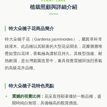
PLANT CARE
植栽照顧與詳細介紹
特大朵槴子花商品簡介
特大朵槴子花（Gardenia jasminoides），屬茜草科常
綠灌木。此品種以其顯著的大型花朵聞名，花瓣層層堆
疊如雪白花球，香氣極為濃郁且持久。其株型強健、耐
熱耐濕，是台灣庭園造景中，兼具視覺震撼與強烈香氣
的高級花卉品種。
特大朵槴子花特色亮點
震撼的視覺比例：
花朵直徑顯著優於一般品種，盛
開時純白無瑕，具備極高的觀賞價值。