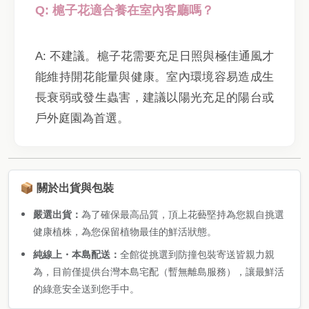
Q: 槴子花適合養在室內客廳嗎？
A: 不建議。槴子花需要充足日照與極佳通風才
能維持開花能量與健康。室內環境容易造成生
長衰弱或發生蟲害，建議以陽光充足的陽台或
戶外庭園為首選。
📦 關於出貨與包裝
嚴選出貨：
為了確保最高品質，頂上花藝堅持為您親自挑選
健康植株，為您保留植物最佳的鮮活狀態。
純線上・本島配送：
全館從挑選到防撞包裝寄送皆親力親
為，目前僅提供台灣本島宅配（暫無離島服務），讓最鮮活
的綠意安全送到您手中。