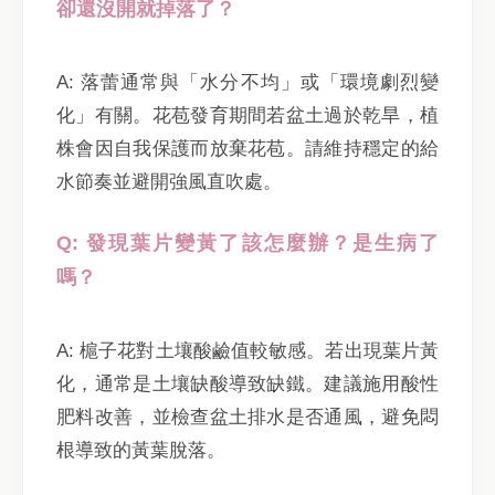
卻還沒開就掉落了？
A: 落蕾通常與「水分不均」或「環境劇烈變
化」有關。花苞發育期間若盆土過於乾旱，植
株會因自我保護而放棄花苞。請維持穩定的給
水節奏並避開強風直吹處。
Q: 發現葉片變黃了該怎麼辦？是生病了
嗎？
A: 槴子花對土壤酸鹼值較敏感。若出現葉片黃
化，通常是土壤缺酸導致缺鐵。建議施用酸性
肥料改善，並檢查盆土排水是否通風，避免悶
根導致的黃葉脫落。