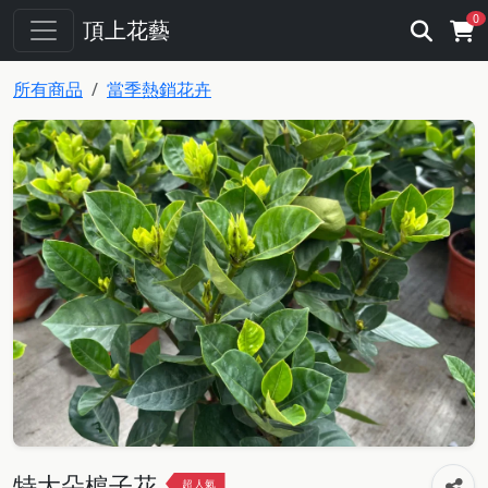
0
頂上花藝
所有商品
當季熱銷花卉
特大朵槴子花
超人氣