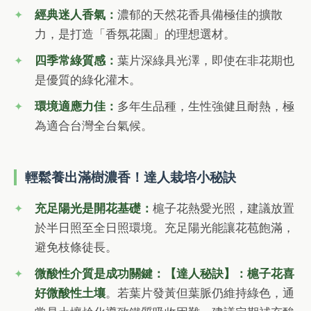
經典迷人香氣：
濃郁的天然花香具備極佳的擴散
力，是打造「香氛花園」的理想選材。
四季常綠質感：
葉片深綠具光澤，即使在非花期也
是優質的綠化灌木。
環境適應力佳：
多年生品種，生性強健且耐熱，極
為適合台灣全台氣候。
輕鬆養出滿樹濃香！達人栽培小秘訣
充足陽光是開花基礎：
槴子花熱愛光照，建議放置
於半日照至全日照環境。充足陽光能讓花苞飽滿，
避免枝條徒長。
微酸性介質是成功關鍵：
【達人秘訣】：槴子花喜
好微酸性土壤
。若葉片發黃但葉脈仍維持綠色，通