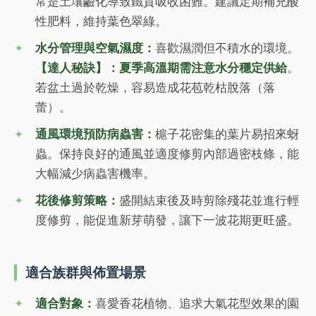
常是土壤鹼化導致鐵質吸收困難。建議定期補充酸
性肥料，維持葉色翠綠。
水分管理與空氣濕度：
喜歡濕潤但不積水的環境。
【達人秘訣】：夏季高溫期需注意水分穩定供給
。
若盆土過於乾燥，容易造成花苞乾枯脫落（落
蕾）。
通風環境預防病蟲害：
槴子花密集的葉片易招來蚜
蟲。保持良好的通風並適度修剪內部過密枝條，能
大幅減少病蟲害機率。
花後修剪策略：
盛開結束後及時剪除殘花並進行輕
度修剪，能促進新芽萌發，讓下一波花期更旺盛。
適合族群與佈置場景
適合對象：
喜愛香花植物、追求大氣花型效果的園