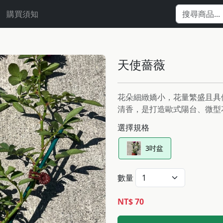
購買須知
天使薔薇
花朵細緻嬌小，花量繁盛且具
清香，是打造歐式陽台、微型
選擇規格
3吋盆
數量
NT$ 70