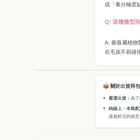
或「養分極度
Q: 這種微
A: 薔薇屬植
在毛孩不易碰
📦 關於出貨與
嚴選出貨：
為了
純線上・本島配
讓最鮮活的綠意