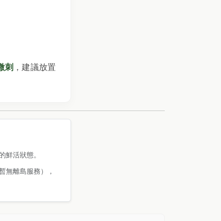
微刺
，建議放置
的鮮活狀態。
暫無離島服務），