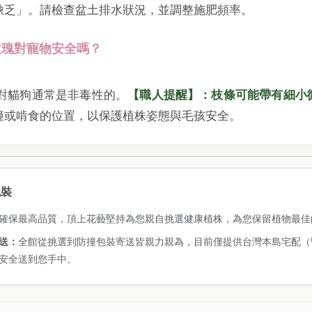
缺乏」。請檢查盆土排水狀況，並調整施肥頻率。
型玫瑰對寵物安全嗎？
物對貓狗通常是非毒性的。
【職人提醒】：枝條可能帶有細小
撞或啃食的位置，以保護植株姿態與毛孩安全。
包裝
確保最高品質，頂上花藝堅持為您親自挑選健康植株，為您保留植物最佳
送：
全館從挑選到防撞包裝寄送皆親力親為，目前僅提供台灣本島宅配（
安全送到您手中。