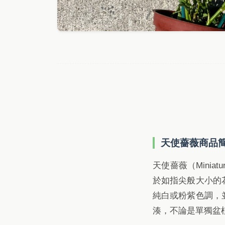
天使薔薇商品
天使薔薇（Minia
於如指尖般大小的
純白或粉紫色調，
湊，不論是單獨盆