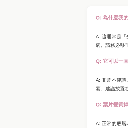
Q: 為什麼
A: 這通常
病。請務必移
Q: 它可以
A: 非常不
萎。建議放置
Q: 葉片變黃
A: 正常的