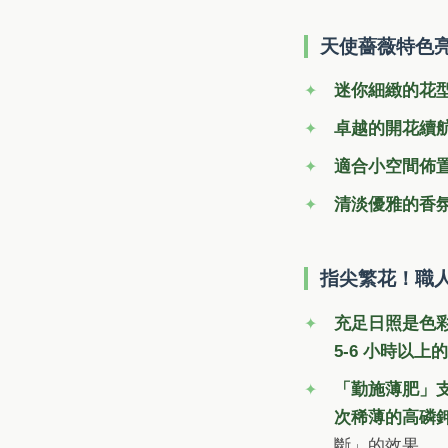
天使薔薇特色
迷你細緻的花
卓越的開花續
適合小空間佈
清淡優雅的香
指尖繁花！職
充足日照是色
5-6 小時以上
「勤施薄肥」
次稀薄的高磷
斷」的效果。