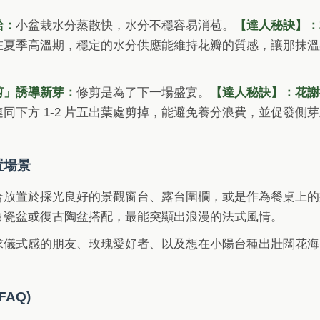
給：
小盆栽水分蒸散快，水分不穩容易消苞。
【達人秘訣】：
在夏季高溫期，穩定的水分供應能維持花瓣的質感，讓那抹溫
剪」誘導新芽：
修剪是為了下一場盛宴。
【達人秘訣】：花謝
同下方 1-2 片五出葉處剪掉，能避免養分浪費，並促發側
置場景
合放置於採光良好的景觀窗台、露台圍欄，或是作為餐桌上的
白瓷盆或復古陶盆搭配，最能突顯出浪漫的法式風情。
求儀式感的朋友、玫瑰愛好者、以及想在小陽台種出壯闊花海
FAQ)