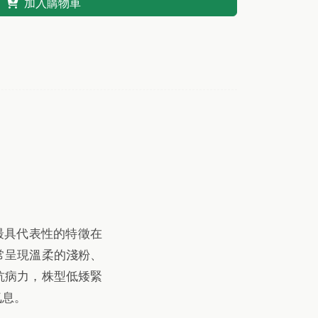
加入購物車
。其最具代表性的特徵在
常呈現溫柔的淺粉、
抗病力，株型低矮緊
氣息。