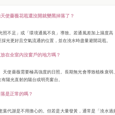
我的天使薔薇花苞還沒開就變黑掉落了？
是「光照不足」或「環境通風不良」導致。若通風差加上濕度高
至採光更好且空氣流通的位置，並在澆水時盡量避開花苞。
一直放在全室內沒窗戶的地方嗎？
建議。天使薔薇需要極高強度的日照。長期無光會導致植株衰弱
在有陽光直射的陽台或明亮窗台。
掉落是正常的嗎？
底層老葉代謝是不用擔心的。但若是大量發黃，通常是「澆水過