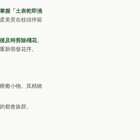
掌握「土表乾即澆
柔美景在枝頭停留
後及時剪除殘花
。
芽重新萌發花序。
療癒小物。其精緻
的都會族群。