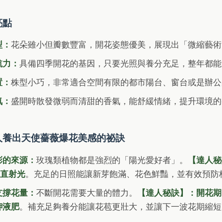
亮點
型：
花朵雖小但瓣數豐富，開花姿態優美，展現出「微縮藝術
航力：
具備四季開花的基因，只要光照與養分充足，整年都能
置：
株型小巧，非常適合空間有限的都市陽台、窗台或是辦公
氛：
盛開時散發微弱而清甜的香氣，能舒緩情緒，提升環境的
人養出天使薔薇爆花美感的祕訣
彩的來源：
玫瑰類植物都是強烈的「陽光愛好者」。
【達人秘
的直射光
。充足的日照能讓新芽飽滿、花色鮮豔，並有效預防
支撐花量：
不斷開花需要大量的體力。
【達人秘訣】：開花期間
鉀液肥
。補充足夠養分能讓花苞更壯大，並讓下一波花期縮短