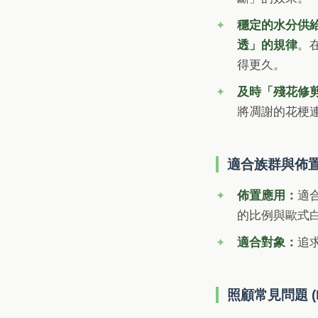
穩定的水分供
透」的規律
。
得更久。
及時「殘花修
將凋謝的花梗連
適合族群與佈
佈置應用：
適
的比例與歐式
適合對象：
追
照顧常見問題 (