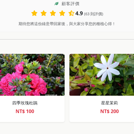
顧客評價
4.9
(63 則評價)
期待您將這份綠意帶回家後，與大家分享您的種植心得！
四季玫瑰杜鵑
星星茉莉
NT$
100
NT$
200