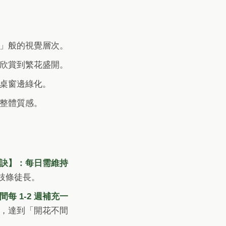
」般的視覺層次。
欣賞到繁花盛開。
桌窗邊綠化。
整體質感。
訣】：每日需維持
枝條徒長。
每 1-2 週補充一
，達到「開花不間