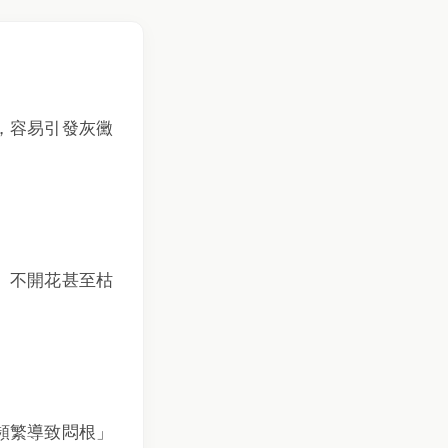
，容易引發灰黴
、不開花甚至枯
頻繁導致悶根」