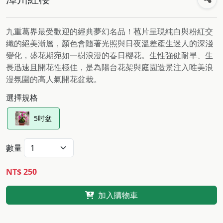
九重葛界最受歡迎的經典夢幻名品！苞片呈現純白與粉紅交
織的絕美漸層，顏色會隨著光照與日夜溫差產生迷人的深淺
變化，盛花期宛如一樹浪漫的春日櫻花。生性強健耐旱、生
長迅速且開花性極佳，是為陽台花架與庭園造景注入唯美浪
漫氛圍的高人氣開花盆栽。
選擇規格
5吋盆
數量
NT$ 250
加入購物車