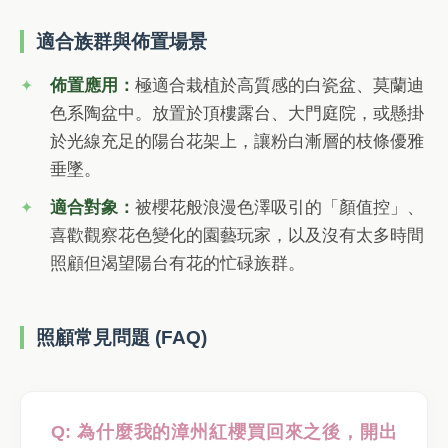
適合族群與佈置場景
佈置應用：
極適合栽植於高質感的白瓷盆、莫蘭迪
色系陶盆中。放置於頂樓露台、大門庭院，或懸掛
於光線充足的陽台花架上，讓粉白漸層的枝條優雅
垂墜。
適合對象：
被櫻花般浪漫色澤吸引的「顏值控」、
喜歡觀察花色變化的園藝玩家，以及沒有太多時間
照顧但渴望陽台有花的忙碌族群。
照顧常見問題 (FAQ)
Q: 為什麼我的漳州紅櫻買回來之後，開出