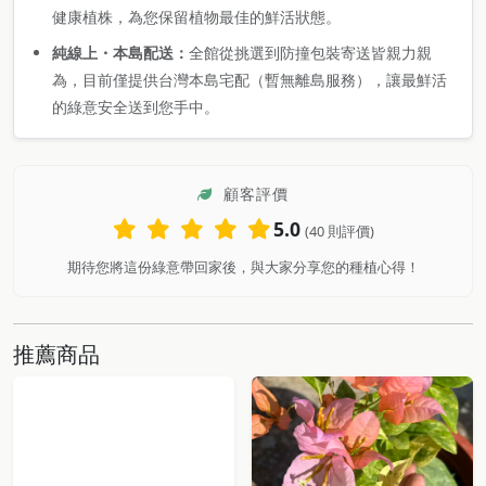
健康植株，為您保留植物最佳的鮮活狀態。
純線上・本島配送：
全館從挑選到防撞包裝寄送皆親力親
為，目前僅提供台灣本島宅配（暫無離島服務），讓最鮮活
的綠意安全送到您手中。
顧客評價
5.0
(40 則評價)
期待您將這份綠意帶回家後，與大家分享您的種植心得！
推薦商品