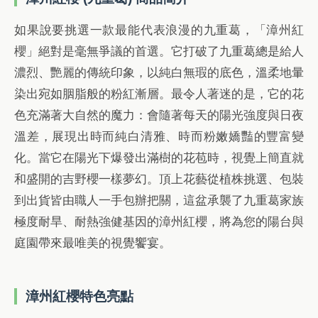
如果說要挑選一款最能代表浪漫的九重葛，「漳州紅
櫻」絕對是毫無爭議的首選。它打破了九重葛總是給人
濃烈、艷麗的傳統印象，以純白無瑕的底色，溫柔地暈
染出宛如胭脂般的粉紅漸層。最令人著迷的是，它的花
色充滿著大自然的魔力：會隨著每天的陽光強度與日夜
溫差，展現出時而純白清雅、時而粉嫩嬌豔的豐富變
化。當它在陽光下爆發出滿樹的花苞時，視覺上簡直就
和盛開的吉野櫻一樣夢幻。頂上花藝從植株挑選、包裝
到出貨皆由職人一手包辦把關，這盆承襲了九重葛家族
極度耐旱、耐熱強健基因的漳州紅櫻，將為您的陽台與
庭園帶來最唯美的視覺饗宴。
漳州紅櫻特色亮點