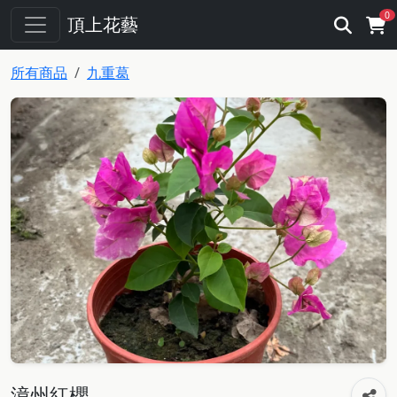
0
頂上花藝
所有商品
九重葛
漳州紅櫻