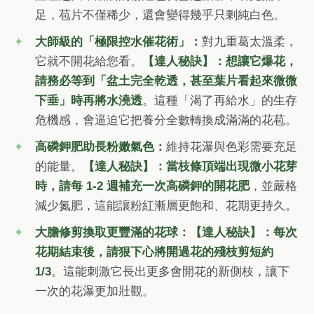
足，苞片不僅稀少，還會變得幾乎只剩純白色。
大師級的「極限控水催花術」：
對九重葛太溫柔，
它就不開花給您看。
【達人秘訣】：想讓它爆花，
請務必等到「盆土完全乾透，甚至葉片看起來微微
下垂」時再將水澆透
。這種「渴了再給水」的生存
危機感，會逼迫它把養分全數轉換成滿滿的花苞。
高磷鉀肥助長粉嫩氣色：
維持花瀑與色彩需要充足
的能量。
【達人秘訣】：當枝條頂端出現微小花芽
時，請每 1-2 週補充一次高磷鉀的開花肥
，並嚴格
減少氮肥，這能讓粉紅漸層更飽和、花期更持久。
大膽修剪換取更豐滿的花球：
【達人秘訣】：每次
花期結束後，請狠下心將開過花的殘枝剪短約
1/3
。這能刺激它長出更多會開花的新側枝，讓下
一次的花瀑更加壯觀。