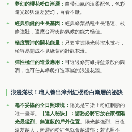
夢幻的櫻花粉白漸層：
自帶仙氣的溫柔配色，色彩
隨光影與溫差變幻，百看不厭。
經典強健的生長基因：
經典綠葉品種生長迅速、枝
條強壯，適應台灣炎熱氣候的能力極佳。
極度豐沛的開花能量：
只要掌握陽光與控水技巧，
極容易開成不見綠葉的壯觀花瀑。
彈性極佳的造景應用：
可透過修剪維持盆景般的圓
潤，也可任其攀爬打造專屬的浪漫花牆。
浪漫滿枝！職人養出漳州紅櫻粉白漸層的祕訣
毫不妥協的全日照環境：
陽光是它染上粉紅胭脂的
唯一畫筆。
【達人秘訣】：請務必將它放在家裡陽
光最猛烈、無遮蔽的戶外位置
。陽光越強烈、日夜
溫差越大，漸層的粉紅色就會越濃郁；若光照不