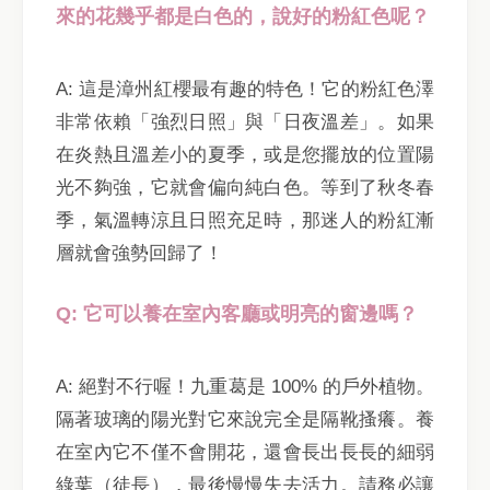
來的花幾乎都是白色的，說好的粉紅色呢？
A: 這是漳州紅櫻最有趣的特色！它的粉紅色澤
非常依賴「強烈日照」與「日夜溫差」。如果
在炎熱且溫差小的夏季，或是您擺放的位置陽
光不夠強，它就會偏向純白色。等到了秋冬春
季，氣溫轉涼且日照充足時，那迷人的粉紅漸
層就會強勢回歸了！
Q: 它可以養在室內客廳或明亮的窗邊嗎？
A: 絕對不行喔！九重葛是 100% 的戶外植物。
隔著玻璃的陽光對它來說完全是隔靴搔癢。養
在室內它不僅不會開花，還會長出長長的細弱
綠葉（徒長），最後慢慢失去活力。請務必讓