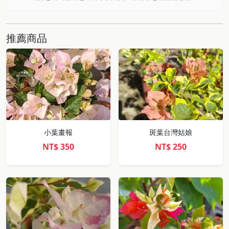
推薦商品
小葉畫報
斑葉台灣姑娘
NT$
350
NT$
250