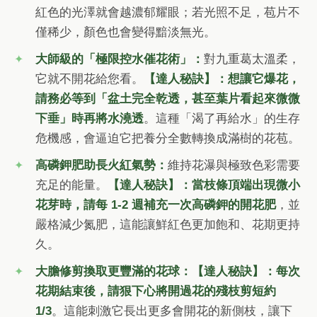
紅色的光澤就會越濃郁耀眼；若光照不足，苞片不
僅稀少，顏色也會變得黯淡無光。
大師級的「極限控水催花術」：
對九重葛太溫柔，
它就不開花給您看。
【達人秘訣】：想讓它爆花，
請務必等到「盆土完全乾透，甚至葉片看起來微微
下垂」時再將水澆透
。這種「渴了再給水」的生存
危機感，會逼迫它把養分全數轉換成滿樹的花苞。
高磷鉀肥助長火紅氣勢：
維持花瀑與極致色彩需要
充足的能量。
【達人秘訣】：當枝條頂端出現微小
花芽時，請每 1-2 週補充一次高磷鉀的開花肥
，並
嚴格減少氮肥，這能讓鮮紅色更加飽和、花期更持
久。
大膽修剪換取更豐滿的花球：
【達人秘訣】：每次
花期結束後，請狠下心將開過花的殘枝剪短約
1/3
。這能刺激它長出更多會開花的新側枝，讓下