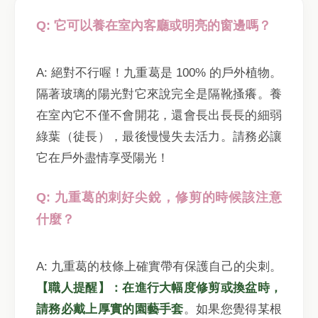
Q: 它可以養在室內客廳或明亮的窗邊嗎？
A: 絕對不行喔！九重葛是 100% 的戶外植物。
隔著玻璃的陽光對它來說完全是隔靴搔癢。養
在室內它不僅不會開花，還會長出長長的細弱
綠葉（徒長），最後慢慢失去活力。請務必讓
它在戶外盡情享受陽光！
Q: 九重葛的刺好尖銳，修剪的時候該注意
什麼？
A: 九重葛的枝條上確實帶有保護自己的尖刺。
【職人提醒】：在進行大幅度修剪或換盆時，
請務必戴上厚實的園藝手套
。如果您覺得某根