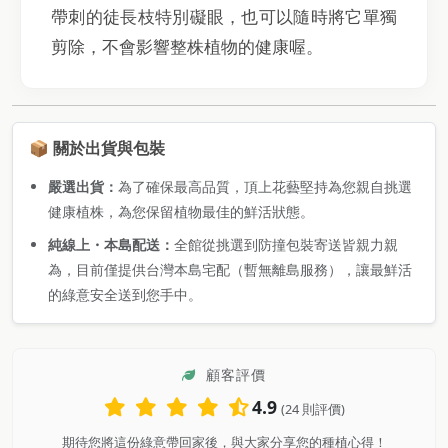
帶刺的徒長枝特別礙眼，也可以隨時將它單獨
剪除，不會影響整株植物的健康喔。
📦 關於出貨與包裝
嚴選出貨：
為了確保最高品質，頂上花藝堅持為您親自挑選
健康植株，為您保留植物最佳的鮮活狀態。
純線上・本島配送：
全館從挑選到防撞包裝寄送皆親力親
為，目前僅提供台灣本島宅配（暫無離島服務），讓最鮮活
的綠意安全送到您手中。
顧客評價
4.9
(24 則評價)
期待您將這份綠意帶回家後，與大家分享您的種植心得！