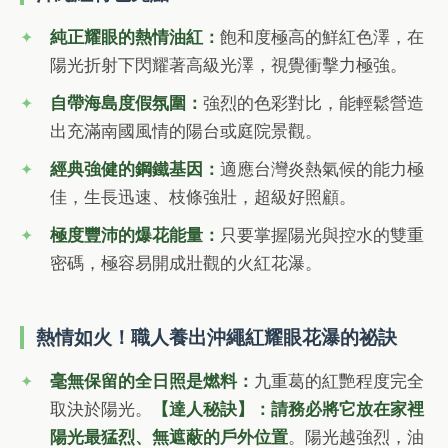
純正耀眼的熱情油紅：
飽和度極高的鮮紅色澤，在
陽光折射下閃耀著高級光澤，視覺衝擊力極強。
自帶海島度假氛圍：
強烈的色彩對比，能輕鬆營造
出充滿南國風情的陽台或庭院景觀。
經典強健的鋼鐵基因：
適應台灣炎熱氣候的能力極
佳，生長迅速、枝條強壯，超級好照顧。
極度豐沛的爆花能量：
只要掌握陽光與控水的雙重
密碼，極容易開成壯觀的火紅花瀑。
熱情如火！職人養出沖繩紅耀眼花瀑的祕訣
毫無保留的全日照是燃料：
九重葛的紅艷程度完全
取決於陽光。
【達人秘訣】：請務必將它放在家裡
陽光最猛烈、無遮蔽的戶外位置
。陽光越強烈，油