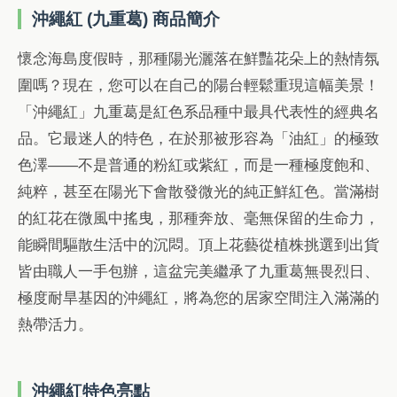
沖繩紅 (九重葛) 商品簡介
懷念海島度假時，那種陽光灑落在鮮豔花朵上的熱情氛
圍嗎？現在，您可以在自己的陽台輕鬆重現這幅美景！
「沖繩紅」九重葛是紅色系品種中最具代表性的經典名
品。它最迷人的特色，在於那被形容為「油紅」的極致
色澤——不是普通的粉紅或紫紅，而是一種極度飽和、
純粹，甚至在陽光下會散發微光的純正鮮紅色。當滿樹
的紅花在微風中搖曳，那種奔放、毫無保留的生命力，
能瞬間驅散生活中的沉悶。頂上花藝從植株挑選到出貨
皆由職人一手包辦，這盆完美繼承了九重葛無畏烈日、
極度耐旱基因的沖繩紅，將為您的居家空間注入滿滿的
熱帶活力。
沖繩紅特色亮點