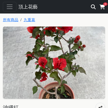
0
頂上花藝
所有商品
九重葛
沖繩紅