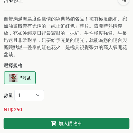
自帶滿滿海島度假風情的經典熱銷名品！擁有極度飽和、宛
如油畫般帶有光澤的「純正鮮紅色」苞片。盛開時熱情奔
放，宛如沖繩夏日裡最耀眼的一抹紅。生性極度強健、生長
迅速且非常耐旱，只要給予充足的陽光，就能為您的陽台與
庭院點燃一整季的紅色花火，是極具視覺張力的高人氣開花
盆栽。
選擇規格
5吋盆
數量
NT$ 250
加入購物車