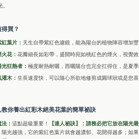
光。
值得買？
紫紅葉片：
天生自帶紫紅色濾鏡，能為陽台的植物陣容增加豐
煙火花：
花瓣細長如彩帶，盛開時宛如桃紅色的煙火，視覺效
陽光狂熱者：
極度耐熱耐曬，西曬陽台也完全扛得住，是夏季
氣灌木：
生長速度快，可以隨心所欲地修剪成圓球狀或是您喜
人教你養出紅彩木絕美花葉的簡單祕訣
魔法：
這點超級重要！
【達人祕訣】：請務必把它放在陽光最
。陽光越強，它的紫紅色葉片就會越濃郁、花開得越多；如果