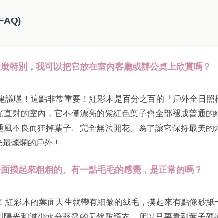
FAQ)
色這麼特別，我可以把它放在室內客廳或辦公桌上欣賞嗎？
烈不建議喔！這點非常重要！紅彩木是百分之百的「戶外全日照
光直射的室內，它不僅漂亮的紫紅色葉子會全部褪成普通的
通風不良而狂掉葉子、完全無法開花。為了讓它保持最美的
光最燦爛的戶外！
子表面摸起來粗粗的、有一點毛毛的感覺，是正常的嗎？
常喔！紅彩木的葉面天生就帶有細微的絨毛，摸起來有點像砂紙
烈陽光和減少水分蒸發的天然防護衣。所以只要看到葉子硬