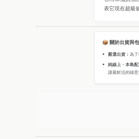
表它現在超級
📦 關於出貨與
嚴選出貨：
為了
純線上・本島配
讓最鮮活的綠意