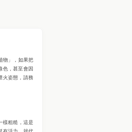
植物」，如果把
綠色，甚至會因
煙火姿態，請務
一樣粗糙，這是
挺有活力，就代