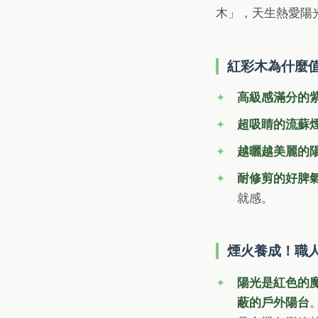
木」，天生熱愛陽
紅彩木為什麼
高級感滿分的
超吸睛的流蘇
越曬越美麗的
耐修剪的好脾
就感。
煙火養成！職
陽光是紅色的
蔽的戶外陽台