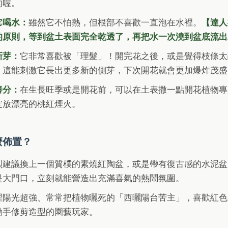
的喔。
它喝水：
雖然它不怕熱，但根部不喜歡一直泡在水裡。
【達人
的原則，等到盆土表面完全乾透了，再把水一次澆到盆底流出
新芽：
它非常喜歡被「理髮」！開完花之後，或是覺得枝條太
。這能刺激它長出更多新的側芽，下次開花就會更加爆炸茂盛
養分：
在生長旺季或是開花前，可以在土表撒一點開花植物專
綻放漂亮的桃紅煙火。
麼佈置？
烈建議換上一個質樸的素燒紅陶盆，或是帶有復古感的水泥盆
是大門口，立刻就能營造出充滿喜氣的熱鬧氛圍。
裡陽光超強、常常把植物曬死的「西曬陽台苦主」，喜歡紅色
動手修剪造型的園藝玩家。