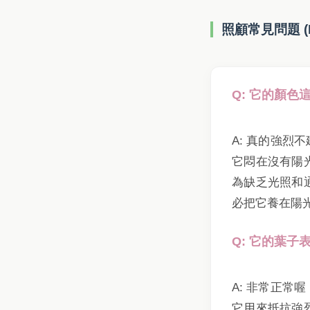
照顧常見問題 (
Q: 它的顏
A: 真的強
它悶在沒有陽
為缺乏光照和
必把它養在陽
Q: 它的葉
A: 非常正
它用來抵抗強