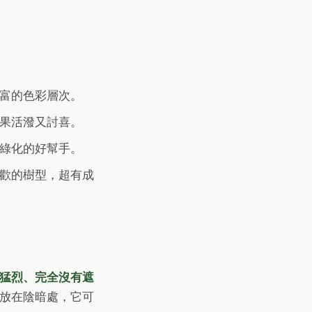
富的色彩層次。
果活潑又討喜。
綠化的好幫手。
歡的樹型，超有成
猛烈、完全沒有遮
放在陰暗處，它可