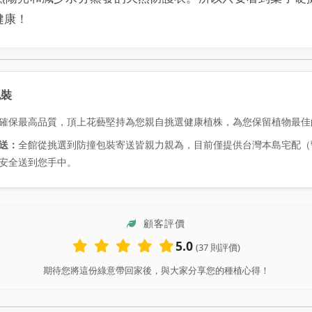
健康！
包裝
確保最高品質，頂上花藝堅持為您親自挑選健康植株，為您保留植物最佳
送：
全館從挑選到防撞包裝寄送皆親力親為，目前僅提供台灣本島宅配（
安全送到您手中。
顧客評價
5.0
(37 則評價)
期待您將這份綠意帶回家後，與大家分享您的種植心得！