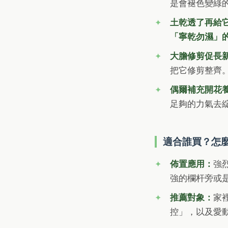
是會褪色變綠
土乾透了再給
「寧乾勿濕」
大膽修剪促長
把它修剪整齊
偶爾補充開花
足夠的力氣去
適合誰買？怎
佈置應用：
強
強的欄杆旁或
推薦對象：
家
控」，以及愛