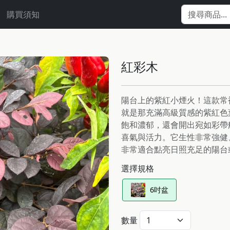
購買須知
紅彩木
陽台上的紫紅小煙火！這款常
就是那充滿高級質感的紫紅色
飽和濃郁，還會開出宛如彩帶
喜氣與活力。它生性非常強健
非常適合點亮日照充足的陽台
選擇規格
6吋盆
數量