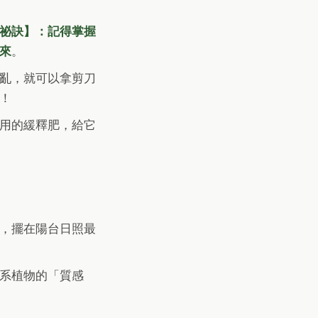
祕訣】：記得掌握
來
。
亂，就可以拿剪刀
！
用的緩釋肥，給它
，擺在陽台日照最
系植物的「質感