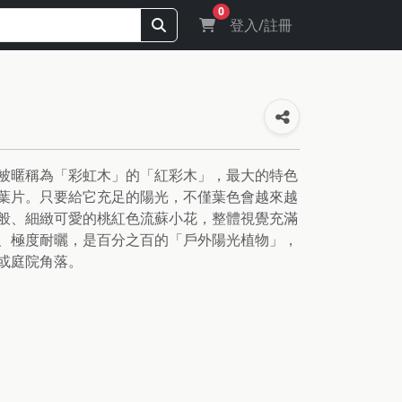
0
登入/註冊
被暱稱為「彩虹木」的「紅彩木」，最大的特色
葉片。只要給它充足的陽光，不僅葉色會越來越
般、細緻可愛的桃紅色流蘇小花，整體視覺充滿
、極度耐曬，是百分之百的「戶外陽光植物」，
或庭院角落。