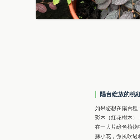
陽台綻放的桃紅
如果您想在陽台種
彩木（紅花檵木）
在一大片綠色植物
蘇小花，微風吹過