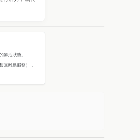
的鮮活狀態。
暫無離島服務），