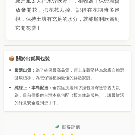
或是風太大把水分吹乾了，植物為了保命就會
放棄開花，把花苞丟掉。記得在花期時多巡
視，保持土壤有充足的水分，就能順利欣賞到
它開花囉！
📦 關於出貨與包裝
嚴選出貨：
為了確保最高品質，頂上花藝堅持為您親自挑選
健康植株，為您保留植物最佳的鮮活狀態。
純線上・本島配送：
全館從挑選到防撞包裝寄送皆親力親
為，目前僅提供台灣本島宅配（暫無離島服務），讓最鮮活
的綠意安全送到您手中。
顧客評價