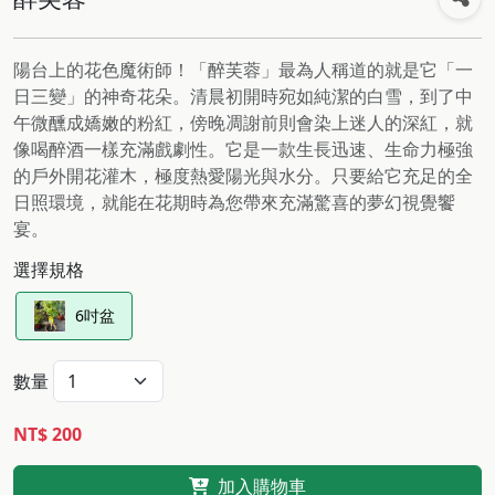
陽台上的花色魔術師！「醉芙蓉」最為人稱道的就是它「一
日三變」的神奇花朵。清晨初開時宛如純潔的白雪，到了中
午微醺成嬌嫩的粉紅，傍晚凋謝前則會染上迷人的深紅，就
像喝醉酒一樣充滿戲劇性。它是一款生長迅速、生命力極強
的戶外開花灌木，極度熱愛陽光與水分。只要給它充足的全
日照環境，就能在花期時為您帶來充滿驚喜的夢幻視覺饗
宴。
選擇規格
6吋盆
數量
NT$ 200
加入購物車