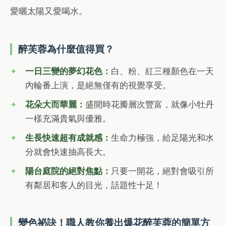
愛曬太陽又愛喝水。
醉芙蓉為什麼值得買？
一日三變的夢幻花色：
白、粉、紅三種顏色在一天
內輪番上演，是絕無僅有的視覺享受。
花朵大而華麗：
盛開時花瓣層次豐富，就像小牡丹
一樣充滿貴氣與優雅。
生長快速超有成就感：
生命力極強，給足陽光和水
分就會快速抽高長大。
陽台庭院的絕對焦點：
只要一開花，絕對會吸引所
有鄰居和客人的目光，話題性十足！
變色祕訣！職人教你養出爆花醉芙蓉的簡單方