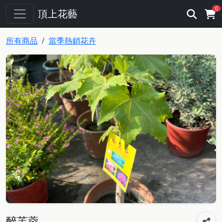
0
頂上花藝
所有商品
當季熱銷花卉
醉芙蓉