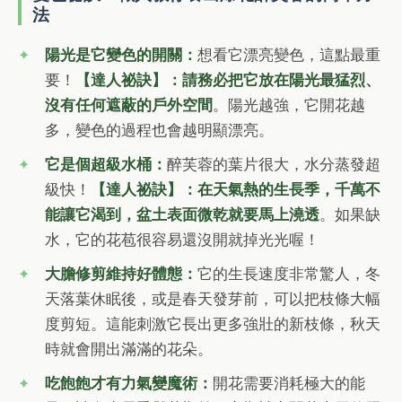
法
陽光是它變色的開關：
想看它漂亮變色，這點最重
要！
【達人祕訣】：請務必把它放在陽光最猛烈、
沒有任何遮蔽的戶外空間
。陽光越強，它開花越
多，變色的過程也會越明顯漂亮。
它是個超級水桶：
醉芙蓉的葉片很大，水分蒸發超
級快！
【達人祕訣】：在天氣熱的生長季，千萬不
能讓它渴到，盆土表面微乾就要馬上澆透
。如果缺
水，它的花苞很容易還沒開就掉光光喔！
大膽修剪維持好體態：
它的生長速度非常驚人，冬
天落葉休眠後，或是春天發芽前，可以把枝條大幅
度剪短。這能刺激它長出更多強壯的新枝條，秋天
時就會開出滿滿的花朵。
吃飽飽才有力氣變魔術：
開花需要消耗極大的能