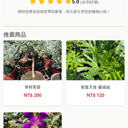
5.0
(28 則評價)
期待您將這份綠意帶回家後，與大家分享您的種植心得！
推薦商品
單桿芙蓉
密葉天使 蔓綠絨
NT$
200
NT$
120