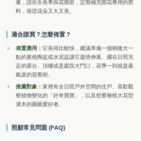
量，請在生長季與花期前，定期補充開花專用的肥
料，保證花朵又大又美。
適合誰買？怎麼佈置？
佈置應用：
它長得比較快，建議準備一個稍微大一
點的素燒陶盆或水泥盆讓它盡情伸展。擺在日照充
足的露台、頂樓或是庭院大門口，花季一到就是最
氣派的迎賓樹。
推薦對象：
家裡有全日照戶外空間的住戶、喜歡觀
察植物變化的「好奇寶寶」，以及想要種植大花型
灌木的園藝愛好者。
照顧常見問題 (FAQ)