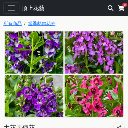
0
頂上花藝
所有商品
當季熱銷花卉
大花天使花