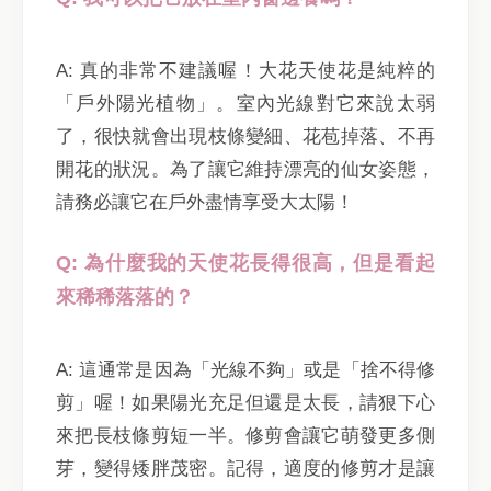
A: 真的非常不建議喔！大花天使花是純粹的
「戶外陽光植物」。室內光線對它來說太弱
了，很快就會出現枝條變細、花苞掉落、不再
開花的狀況。為了讓它維持漂亮的仙女姿態，
請務必讓它在戶外盡情享受大太陽！
Q: 為什麼我的天使花長得很高，但是看起
來稀稀落落的？
A: 這通常是因為「光線不夠」或是「捨不得修
剪」喔！如果陽光充足但還是太長，請狠下心
來把長枝條剪短一半。修剪會讓它萌發更多側
芽，變得矮胖茂密。記得，適度的修剪才是讓