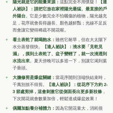
陽光就是它的能量來源：
這點完全不用懷疑！
【達
人祕訣】：請把它放在家裡陽光最猛、最直接的戶
外陽台
。它是少數完全不怕曬傷的植物，陽光越充
足，花序就會長得越長、顏色越鮮豔；光線不足反
而會讓它變得稀疏不開花喔。
看土表乾了就喝飽水：
雖然它耐旱，但在大太陽下
水分蒸發很快。
【達人祕訣】：澆水要「見乾見
濕」，摸到土表乾了、盆子變輕了，就一次澆透到
水流出來
。夏天傍晚可以多巡一下，別讓它渴到葉
子垂頭。
大膽修剪是爆盆關鍵：
當花序開到頂端快結束時，
千萬別捨不得剪。
【達人祕訣】：從花序下方約 2-
3 節處剪掉，這會刺激它從側面長出更多新枝條
，
下次開花就會數量加倍，輕鬆達成爆盆效果！
偶爾加點養分補體力：
因為它開花量大，消耗很