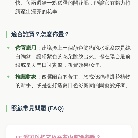
快。每兩週給一點稀釋的開花肥，能讓它有體力持
續產出漂亮的花串。
適合誰買？怎麼佈置？
佈置應用：
建議換上一個顏色簡約的水泥盆或是純
白陶盆，讓粉紫色的花朵跳脫出來。擺在陽台最前
線或是大門口迎賓處，視覺效果極佳。
推薦對象：
西曬陽台的苦主、想找低維護爆花植物
的新手、或是想打造夏日色彩庭園的園藝愛好者。
照顧常見問題 (FAQ)
Q: 我可以把它放在室內窗邊養嗎？