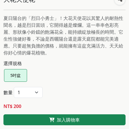
夏日陽台的「烈日小勇士」！大花天使花以其驚人的耐熱性
聞名，越是烈日當頭，它開得越是燦爛。這一串串色彩亮
麗、形狀像小鈴鐺的飽滿花朵，能持續綻放極長的時間。它
生性強健好養，不論是西曬陽台還是露天庭院都能完美適
應。只要超無負擔的價格，就能擁有這盆充滿活力、天天給
你好心情的爆花植物。
選擇規格
5吋盆
數量
NT$ 200
加入購物車