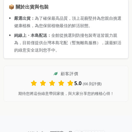
📦 關於出貨與包裝
嚴選出貨：
為了確保最高品質，頂上花藝堅持為您親自挑選
健康植株，為您保留植物最佳的鮮活狀態。
純線上・本島配送：
全館從挑選到防撞包裝寄送皆親力親
為，目前僅提供台灣本島宅配（暫無離島服務），讓最鮮活
的綠意安全送到您手中。
顧客評價
5.0
(66 則評價)
期待您將這份綠意帶回家後，與大家分享您的種植心得！