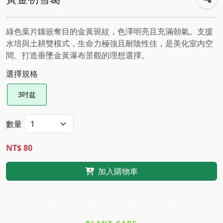
綠色葉片鑲嵌奪目的金黃斑紋，色澤明亮且充滿朝氣。支援
水培與土耕雙模式，生命力極強且耐陰性佳，是美化室內空
間、打造垂墜金黃瀑布景觀的理想選擇。
選擇規格
3吋盆
數量
NT$ 80
加入購物車