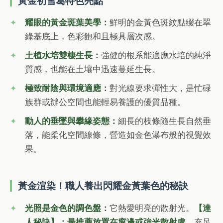
黃金初雪葛特色亮點
耀眼的黃金斑葉美學：
鮮明的金黃色斑紋點綴在翠
綠基底上，色彩飽和且極具層次感。
土植水培雙棲生長：
強健的根系能適應水培的純淨
質感，也能在土壤中迅速蔓延生長。
極致耐陰與環境適應：
對光線要求彈性大，是忙碌
族群或辦公空間也能輕易養護的優質品種。
動人的垂墜與攀緣姿態：
細長的枝條隨生長自然垂
落，能柔化空間線條，營造如金色瀑布般的視覺效
果。
黃金渲染！職人養出閃耀金黃葉色的秘訣
光照是金色的調色盤：
它熱愛明亮的散射光。
【達
人秘訣】：最推薦放置在窗邊或強光散射處。
充足