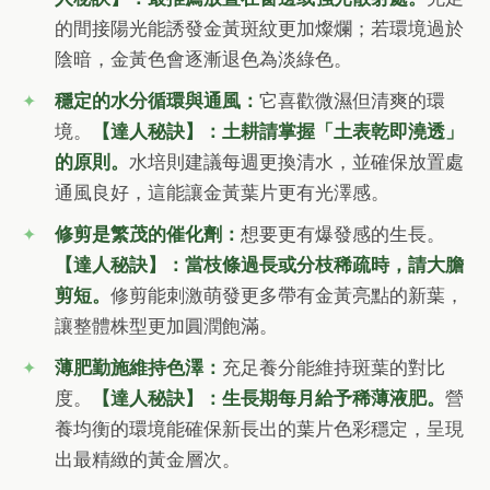
的間接陽光能誘發金黃斑紋更加燦爛；若環境過於
陰暗，金黃色會逐漸退色為淡綠色。
穩定的水分循環與通風：
它喜歡微濕但清爽的環
境。
【達人秘訣】：土耕請掌握「土表乾即澆透」
的原則。
水培則建議每週更換清水，並確保放置處
通風良好，這能讓金黃葉片更有光澤感。
修剪是繁茂的催化劑：
想要更有爆發感的生長。
【達人秘訣】：當枝條過長或分枝稀疏時，請大膽
剪短。
修剪能刺激萌發更多帶有金黃亮點的新葉，
讓整體株型更加圓潤飽滿。
薄肥勤施維持色澤：
充足養分能維持斑葉的對比
度。
【達人秘訣】：生長期每月給予稀薄液肥。
營
養均衡的環境能確保新長出的葉片色彩穩定，呈現
出最精緻的黃金層次。