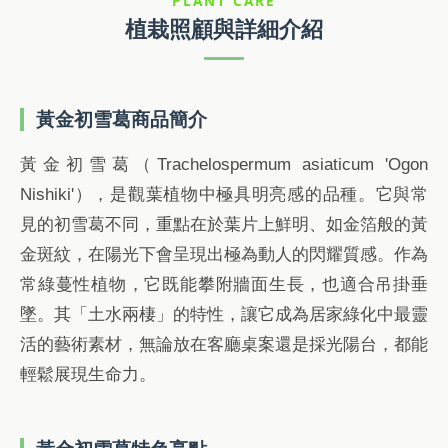
PLANT CARE
植栽照顧與詳細介紹
黃金初雪葛商品簡介
黃金初雪葛（Trachelospermum asiaticum 'Ogon
Nishiki'），是觀葉植物中極具明亮感的品種。它與常
見的初雪葛不同，重點在於葉片上鮮明、如金箔般的黃
金斑紋，在陽光下會呈現出極為動人的閃耀質感。作為
常綠蔓性植物，它既能攀附牆面生長，也適合吊掛垂
墜。其「土水兩棲」的特性，讓它成為居家綠化中最靈
活的藝術素材，無論放在客廳桌案還是採光陽台，都能
輕鬆展現生命力。