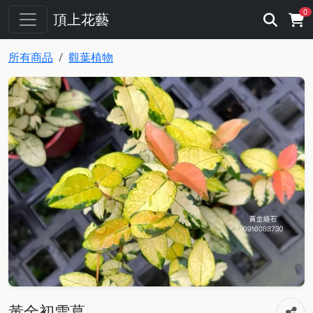
0
頂上花藝
所有商品
觀葉植物
黃金初雪葛