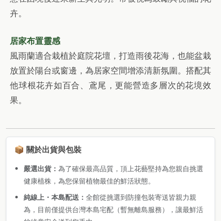
卉。
居家布置靈感
風雨蘭適合栽植於庭院花壇，打造雨後花海，也能盆栽
放置於陽台或窗邊，為居家空間增添清新氛圍。搭配其
他球根花卉如百合、鳶尾，更能營造多層次的花境效
果。
📦 關於出貨與包裝
嚴選出貨：
為了確保最高品質，頂上花藝堅持為您親自挑選
健康植株，為您保留植物最佳的鮮活狀態。
純線上・本島配送：
全館從挑選到防撞包裝寄送皆親力親
為，目前僅提供台灣本島宅配（暫無離島服務），讓最鮮活