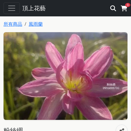
0
頂上花藝
所有商品
風雨蘭
粉絲綢