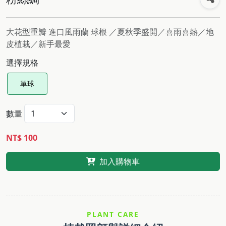
大花型重瓣 進口風雨蘭 球根 ／夏秋季盛開／喜雨喜熱／地
皮植栽／新手最愛
選擇規格
單球
數量
NT$ 100
加入購物車
PLANT CARE