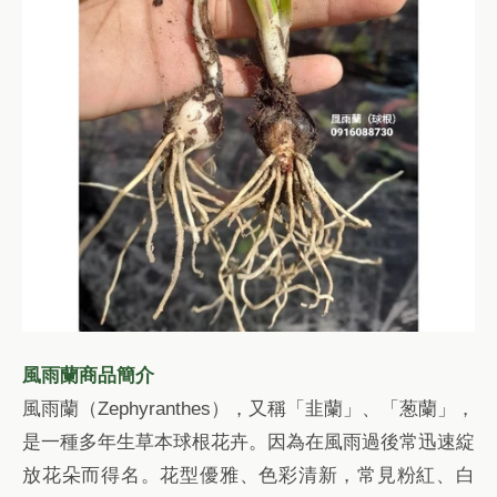
風雨蘭商品簡介
風雨蘭（Zephyranthes），又稱「韭蘭」、「葱蘭」，
是一種多年生草本球根花卉。因為在風雨過後常迅速綻
放花朵而得名。花型優雅、色彩清新，常見粉紅、白