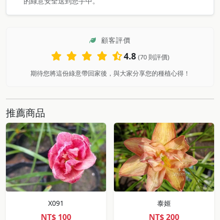
的綠意安全送到您手中。
顧客評價
4.8
(70 則評價)
期待您將這份綠意帶回家後，與大家分享您的種植心得！
推薦商品
X091
泰姬
NT$
100
NT$
200