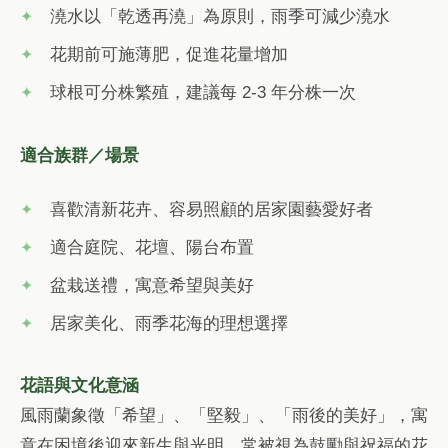
澆水以「乾透再澆」為原則，雨季可減少澆水
花期前可施薄肥，促進花量增加
球根可分株繁殖，建議每 2-3 年分株一次
適合族群／場景
喜歡清新花卉、容易照顧的居家園藝愛好者
適合庭院、花壇、陽台布置
盆栽送禮，寓意希望與美好
居家美化、雨季花海的理想選擇
花語與文化意涵
風雨蘭象徵「希望」、「堅毅」、「雨後的美好」，寓
意在困境後迎來新生與光明。常被視為鼓勵與祝福的花