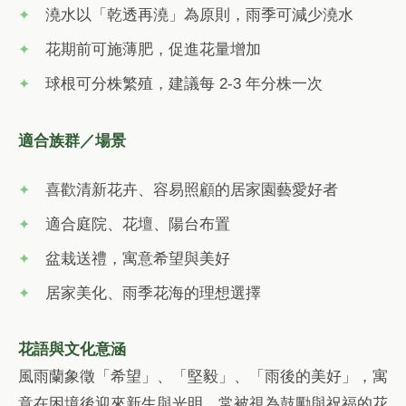
澆水以「乾透再澆」為原則，雨季可減少澆水
花期前可施薄肥，促進花量增加
球根可分株繁殖，建議每 2-3 年分株一次
適合族群／場景
喜歡清新花卉、容易照顧的居家園藝愛好者
適合庭院、花壇、陽台布置
盆栽送禮，寓意希望與美好
居家美化、雨季花海的理想選擇
花語與文化意涵
風雨蘭象徵「希望」、「堅毅」、「雨後的美好」，寓
意在困境後迎來新生與光明。常被視為鼓勵與祝福的花