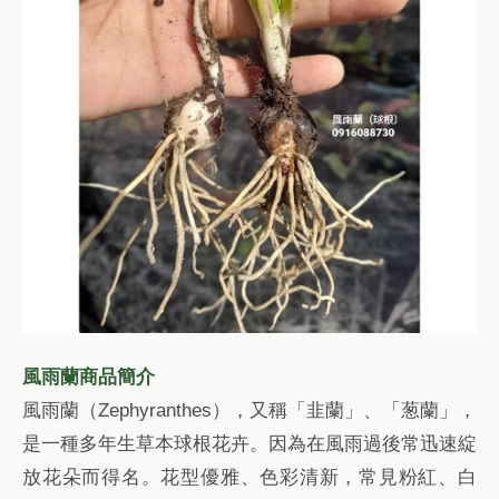
風雨蘭商品簡介
風雨蘭（Zephyranthes），又稱「韭蘭」、「葱蘭」，
是一種多年生草本球根花卉。因為在風雨過後常迅速綻
放花朵而得名。花型優雅、色彩清新，常見粉紅、白