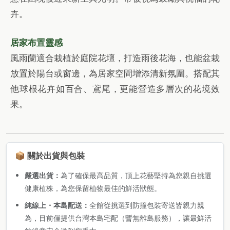
卉。
居家布置靈感
風雨蘭適合栽植於庭院花壇，打造雨後花海，也能盆栽
放置於陽台或窗邊，為居家空間增添清新氛圍。搭配其
他球根花卉如百合、鳶尾，更能營造多層次的花境效
果。
📦 關於出貨與包裝
嚴選出貨：
為了確保最高品質，頂上花藝堅持為您親自挑選
健康植株，為您保留植物最佳的鮮活狀態。
純線上・本島配送：
全館從挑選到防撞包裝寄送皆親力親
為，目前僅提供台灣本島宅配（暫無離島服務），讓最鮮活