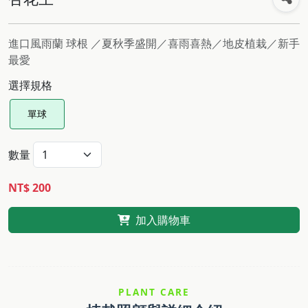
進口風雨蘭 球根 ／夏秋季盛開／喜雨喜熱／地皮植栽／新手
最愛
選擇規格
單球
數量
NT$ 200
加入購物車
PLANT CARE