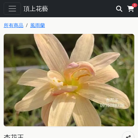
0
頂上花藝
所有商品
風雨蘭
杏花王