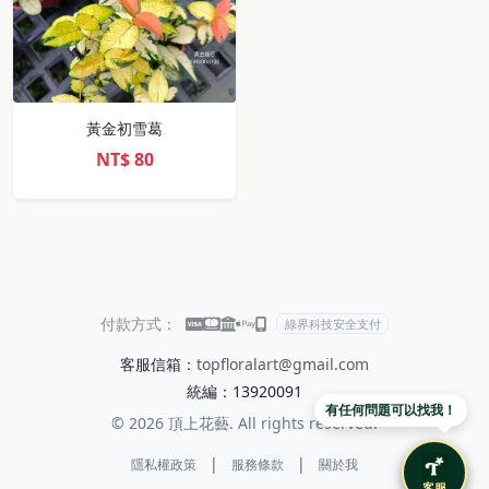
黃金初雪葛
NT$
80
付款方式：
綠界科技安全支付
客服信箱：
topfloralart@gmail.com
統編：13920091
有任何問題可以找我！
© 2026 頂上花藝. All rights reserved.
|
|
隱私權政策
服務條款
關於我
客服