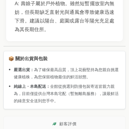
A: 壽娘子屬於戶外植物。雖然短暫擺放室內無
妨，但長期缺乏直射光與通風會導致健康迅速
下滑。建議以陽台、庭園或露台等陽光充足處
為其長期住所。
📦 關於出貨與包裝
嚴選出貨：
為了確保最高品質，頂上花藝堅持為您親自挑選
健康植株，為您保留植物最佳的鮮活狀態。
純線上・本島配送：
全館從挑選到防撞包裝寄送皆親力親
為，目前僅提供台灣本島宅配（暫無離島服務），讓最鮮活
的綠意安全送到您手中。
顧客評價