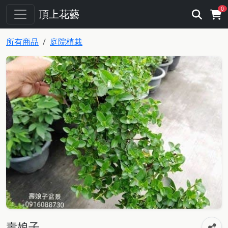
0
頂上花藝
所有商品
庭院植栽
壽娘子