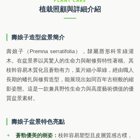
PLANT CARE
植栽照顧與詳細介紹
壽娘子造型盆景簡介
壽娘子（Premna serratifolia），隸屬唇形科常綠灌
木。在盆景界以其驚人的生命力與耐修剪特性著稱。其
枝幹容易木質化且蒼勁有力，葉片細小翠綠，經由職人
長期的蟠扎與修剪造型，能展現出如同百年古樹般的縮
影姿態。這是一款兼具野性生命力與高度藝術價值的優
質盆景素材。
壽娘子盆景特色亮點
蒼勁優美的樹姿：
枝幹容易塑型且皮層質感古樸，