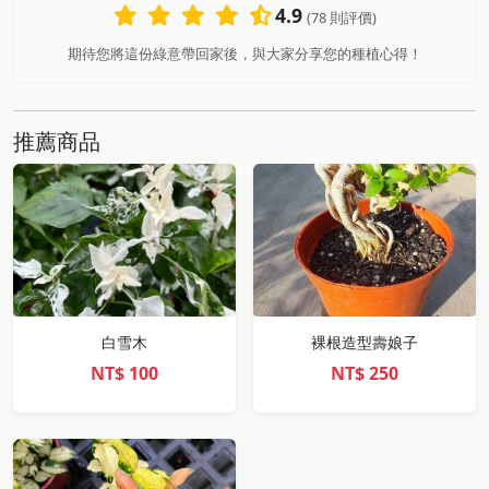
4.9
(78 則評價)
期待您將這份綠意帶回家後，與大家分享您的種植心得！
推薦商品
白雪木
裸根造型壽娘子
NT$
100
NT$
250