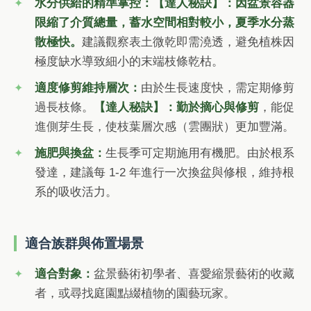
水分供給的精準掌控：
【達人秘訣】：因盆景容器
限縮了介質總量，蓄水空間相對較小，夏季水分蒸
散極快。
建議觀察表土微乾即需澆透，避免植株因
極度缺水導致細小的末端枝條乾枯。
適度修剪維持層次：
由於生長速度快，需定期修剪
過長枝條。
【達人秘訣】：勤於摘心與修剪
，能促
進側芽生長，使枝葉層次感（雲團狀）更加豐滿。
施肥與換盆：
生長季可定期施用有機肥。由於根系
發達，建議每 1-2 年進行一次換盆與修根，維持根
系的吸收活力。
適合族群與佈置場景
適合對象：
盆景藝術初學者、喜愛縮景藝術的收藏
者，或尋找庭園點綴植物的園藝玩家。