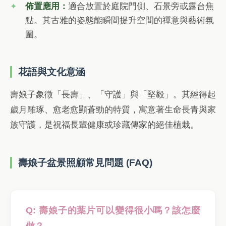
佈置應用：
適合放置於庭院門側、石景旁或露台焦
點。其古雅的姿態能瞬間提升空間的禪意與藝術氛
圍。
花語與文化意涵
壽娘子象徵「長壽」、「守護」與「堅毅」。其經得起
歲月雕琢、愈老愈顯蒼勁的特質，寓意著生命長青與家
族守護，是祝福長輩健康或珍藏傳家的絕佳植栽。
壽娘子盆景照顧常見問題 (FAQ)
Q: 壽娘子的葉片可以變得很小嗎？該怎麼
做？