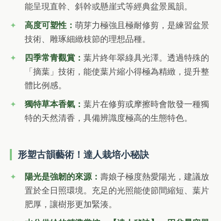
能呈現直幹、斜幹或懸崖式等經典盆景風韻。
高度可塑性：
萌芽力極強且極耐修剪，是練習盆景
技術、雕琢細緻枝節的理想品種。
四季常青觀賞：
葉片終年翠綠具光澤。透過特殊的
「摘葉」技術，能使葉片縮小得極為精緻，提升整
體比例感。
獨特草本香氣：
葉片在修剪或摩擦時會散發一種獨
特的天然清香，具備辨識度極高的生態特色。
形塑古韻藝術！達人栽培小秘訣
陽光是強韌的來源：
壽娘子極度熱愛陽光，建議放
置於全日照環境。充足的光照能使節間縮短、葉片
肥厚，讓樹形更加緊湊。