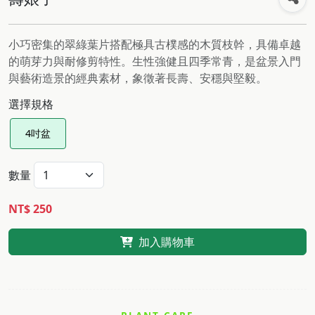
小巧密集的翠綠葉片搭配極具古樸感的木質枝幹，具備卓越
的萌芽力與耐修剪特性。生性強健且四季常青，是盆景入門
與藝術造景的經典素材，象徵著長壽、安穩與堅毅。
選擇規格
4吋盆
數量
NT$ 250
加入購物車