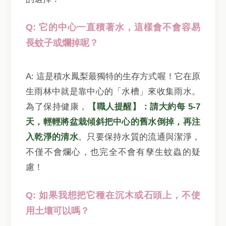
Q: 它的中心一直積著水，這樣會不會容易
長蚊子或爛掉呢？
A: 這是積水鳳梨最獨特的生存方式喔！它在原
生雨林中就是靠中心的「水槽」來收集雨水。
為了保持健康，
【職人提醒】：請大約每 5-7
天，輕輕將盆栽傾斜把中心的舊水倒掉，再注
入乾淨的清水
。只要保持水質的流通與潔淨，
不僅不會爛心，也完全不會有孳生蚊蟲的疑
慮！
Q: 如果我想把它種在沉木或石頭上，不使
用土壤可以嗎？