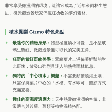
非常享受微濕潤的環境，這讓它成為了近年來雨林生態
缸、微景觀造景玩家們瘋狂搶收的夢幻素材。
積水鳳梨 Gizmo 特色亮點
最迷你的精緻身形：
體型極度嬌小可愛，是小型玻
璃生態缸、微觀造景無可取代的完美主角。
狂野的紫紅斑紋美學：
翠綠葉片上滿佈著鮮豔的對
比斑塊，散發出強烈且迷人的熱帶雨林氣息。
獨特的「中心積水」樂趣：
不需要頻繁澆灌土壤，
只需保持葉片中心的「水槽」有水即可，照顧方式
充滿驚喜。
極佳的高濕度適應力：
天生熱愛微濕潤的空氣，非
常適合與苔蘚、蕨類等植物混植搭配。