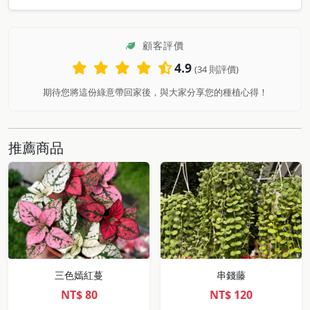
顧客評價
4.9
(34 則評價)
期待您將這份綠意帶回家後，與大家分享您的種植心得！
推薦商品
三色嫣紅蔓
串錢藤
NT$
80
NT$
120