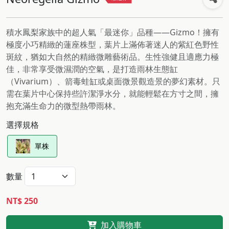
積水鳳梨家族中的超人氣「最迷你」品種——Gizmo！擁有
極度小巧精緻的蓮座株型，葉片上滿佈著迷人的紫紅色野性
斑紋，猶如大自然的精緻微雕藝術品。生性強健且適應力極
佳，非常享受微濕潤的空氣，是打造雨林生態缸
（Vivarium）、箭毒蛙缸或桌面微景觀造景的夢幻素材。只
需在葉片中心保持些許潔淨水分，就能輕鬆在方寸之間，擁
抱充滿生命力的微型熱帶雨林。
選擇規格
單株
數量
NT$ 250
加入購物車