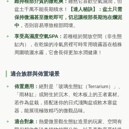
維持根部介質的微乾爽：
雖然它喜歡空氣濕潤，但
盆土千萬不能長期積水！
【達人秘訣】：盆土只需
保持微濕甚至微乾即可，切忌讓根部長期泡在爛泥
中
，否則容易導致根部悶壞。
享受高濕度空氣SPA：
若種植於開放空間（非生態
缸內），在乾燥的冷氣房裡可時常用噴霧器在植株
周圍噴灑水霧，它會長得更加水潤健康！
適合族群與佈置場景
佈置應用：
絕對是「玻璃生態缸（Terrarium）」、
「雨林缸」或附生於沉木、蛇木板上的王者素材。
若作為盆栽，搭配迷你的日式淺陶盆或軟木塞盆
器，能展現極致精巧的微觀品味。
適合對象：
熱愛微景觀生態缸造景的玩家、空間有