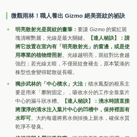
微觀雨林！職人養出 Gizmo 絕美斑紋的祕訣
明亮散射光是斑紋的畫筆：
要讓 Gizmo 的紫紅斑
塊清晰艷麗，光線是最大關鍵。
【達人秘訣】：請
將它放置在室內有「明亮散射光」的窗邊，或是使
用專業的植物燈照射
。光線越明亮，斑紋對比會越
強烈；若光線太暗，不僅斑紋會褪去，原本緊湊的
株型也會變得鬆散徒長喔。
獨步武林的「中心積水」大法：
積水鳳梨的根系主
要是用來「攀附固定」，吸收水分的工作全靠葉片
中心的漏斗狀水槽。
【達人秘訣】：澆水時請直接
將潔淨的清水注入葉片中心的凹槽中，保持裡面有
水即可
。大約每週將舊水倒掉換上新水，確保水質
乾淨不發臭。