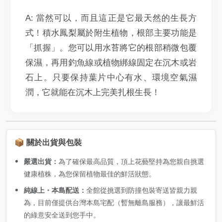
A: 當然可以，而且這正是它最天然的生長方
式！積水鳳梨屬於附生植物，根部主要功能是
「抓握」。您可以用水苔將它的根部稍微包覆
保濕，再用釣魚線或植物綁線固定在沉木或岩
石上。只要保持葉片中心有水、環境空氣濕
潤，它就能在沉木上完美扎根生長！
📦 關於出貨與包裝
嚴選出貨：
為了確保最高品質，頂上花藝堅持為您親自挑選
健康植株，為您保留植物最佳的鮮活狀態。
純線上・本島配送：
全館從挑選到防撞包裝寄送皆親力親
為，目前僅提供台灣本島宅配（暫無離島服務），讓最鮮活
的綠意安全送到您手中。