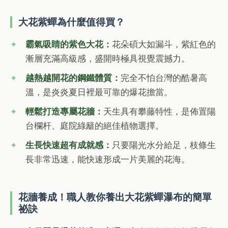
大花紫蟬為什麼值得買？
霸氣吸睛的紫色大花：
花朵碩大如漏斗，紫紅色的
漸層充滿高級感，盛開時極具視覺震撼力。
越熱越開花的鋼鐵體質：
完全不怕台灣的酷暑高
溫，是炎炎夏日裡最可靠的爆花擔當。
輕鬆打造專屬花牆：
天生具有攀藤特性，是佈置陽
台欄杆、庭院綠籬的絕佳植物選擇。
生長快速超有成就感：
只要陽光水分給足，枝條生
長非常迅速，能快速形成一片美麗的花海。
花牆養成！職人教你養出大花紫蟬瀑布的簡單
祕訣