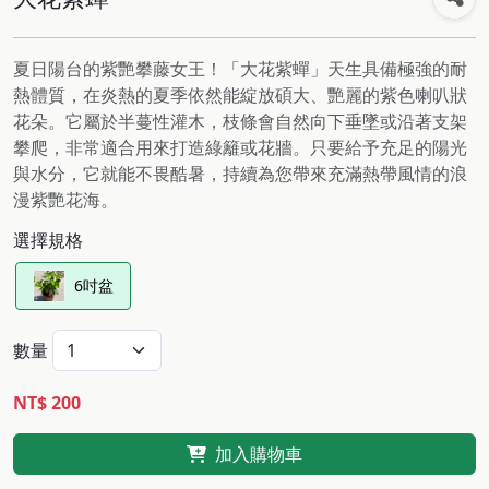
夏日陽台的紫艷攀藤女王！「大花紫蟬」天生具備極強的耐
熱體質，在炎熱的夏季依然能綻放碩大、艷麗的紫色喇叭狀
花朵。它屬於半蔓性灌木，枝條會自然向下垂墜或沿著支架
攀爬，非常適合用來打造綠籬或花牆。只要給予充足的陽光
與水分，它就能不畏酷暑，持續為您帶來充滿熱帶風情的浪
漫紫艷花海。
選擇規格
6吋盆
數量
NT$ 200
加入購物車