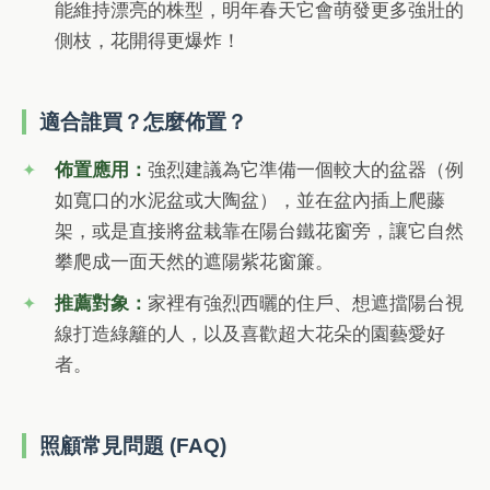
能維持漂亮的株型，明年春天它會萌發更多強壯的
側枝，花開得更爆炸！
適合誰買？怎麼佈置？
佈置應用：
強烈建議為它準備一個較大的盆器（例
如寬口的水泥盆或大陶盆），並在盆內插上爬藤
架，或是直接將盆栽靠在陽台鐵花窗旁，讓它自然
攀爬成一面天然的遮陽紫花窗簾。
推薦對象：
家裡有強烈西曬的住戶、想遮擋陽台視
線打造綠籬的人，以及喜歡超大花朵的園藝愛好
者。
照顧常見問題 (FAQ)