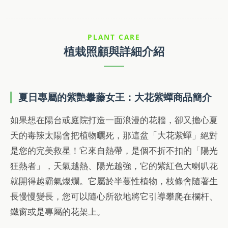
PLANT CARE
植栽照顧與詳細介紹
夏日專屬的紫艷攀藤女王：大花紫蟬商品簡介
如果想在陽台或庭院打造一面浪漫的花牆，卻又擔心夏
天的毒辣太陽會把植物曬死，那這盆「大花紫蟬」絕對
是您的完美救星！它來自熱帶，是個不折不扣的「陽光
狂熱者」，天氣越熱、陽光越強，它的紫紅色大喇叭花
就開得越霸氣燦爛。它屬於半蔓性植物，枝條會隨著生
長慢慢變長，您可以隨心所欲地將它引導攀爬在欄杆、
鐵窗或是專屬的花架上。