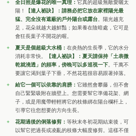
全日照是爆花的唯一真理：
它真的超級無敵愛曬太
陽！
【達人祕訣】：請務必把它放在家裡陽光最
猛、完全沒有遮蔽的戶外陽台或露台
。陽光越充
足，花朵就越大越鮮豔；如果養在陰暗處，它可是
會狂長葉子不開花的喔。
夏天是個超級大水桶：
在炎熱的生長季，它的水分
消耗非常快。
【達人祕訣】：夏天請保持「土表微
乾就澆透」的頻率，傍晚可以多巡視一下
。千萬不
要讓它渴到葉子下垂，不然花苞很容易跟著掉落。
給它一個可以依靠的肩膀：
它雖然會攀藤，但不會
自己緊緊吸附在牆壁上。您需要幫它準備花架、網
子，或是用魔帶輕輕將它的枝條綁在陽台欄杆上，
引導它往您想要的方向生長。
花期過後的俐落修剪：
等秋末冬初花期結束後，可
以幫它把過長或凌亂的枝條大幅度修剪。這樣不僅