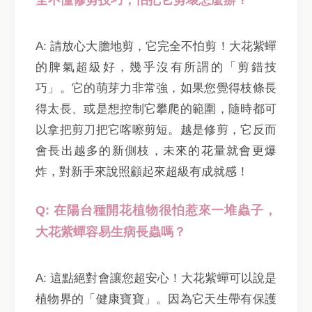
A: 請放心大膽地剪，它完全不怕剪！大花紫蟬
的脾氣超級好，幾乎沒有所謂的「剪錯技
巧」。它的萌芽力非常強，如果您覺得枝條長
得太長、或是想控制它攀爬的範圍，隨時都可
以拿把剪刀把它喀嚓剪短。越是修剪，它反而
會長出越多的新側枝，未來的花量就會更爆
炸，對新手來說照顧起來超級有成就感！
Q: 在陽台種開花植物很怕惹來一堆蟲子，
大花紫蟬容易生病長蟲嗎？
A: 這點絕對會讓您超安心！大花紫蟬可以說是
植物界的「健康寶寶」。因為它天生帶有保護