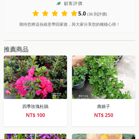
顧客評價
5.0
(36 則評價)
期待您將這份綠意帶回家後，與大家分享您的種植心得！
推薦商品
四季玫瑰杜鵑
壽娘子
NT$
100
NT$
250