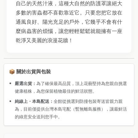
自己的天然汁液，這種大自然的防護罩讓絕大
多數的害蟲都不喜歡靠近它。只要您把它放在
通風良好、陽光充足的戶外，它幾乎不會有什
麼病蟲害的煩惱，讓您輕輕鬆鬆就能擁有一座
乾淨又美麗的浪漫花牆！
📦 關於出貨與包裝
嚴選出貨：
為了確保最高品質，頂上花藝堅持為您親自挑選
健康植株，為您保留植物最佳的鮮活狀態。
純線上・本島配送：
全館從挑選到防撞包裝寄送皆親力親
為，目前僅提供台灣本島宅配（暫無離島服務），讓最鮮活
的綠意安全送到您手中。