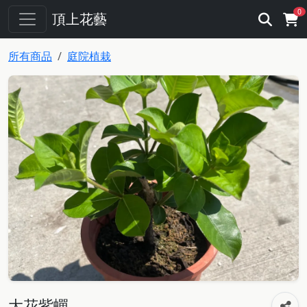
0
頂上花藝
所有商品
庭院植栽
大花紫蟬