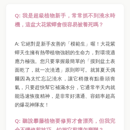
Q: 我是超級植物新手，常常抓不到澆水時
機，這盆大花紫蟬會很容易被養死嗎？
A: 它絕對是新手友善的「模範生」喔！大花紫
蟬天生擁有熱帶植物強韌的生命力，對環境適
應力極強。您只要掌握最簡單的「摸到盆土表
面乾了，就一次澆透」原則即可。就算夏天偶
爾因為太忙忘記澆水，讓它稍微有點垂頭喪
氣，只要趕快幫它補滿水分，它通常半天內就
能迅速恢復精神，是非常好溝通、容錯率超高
的爆花神隊友！
Q: 聽說攀藤植物要修剪才會漂亮，但我完
全不懂修剪技巧，怕把它剪壞怎麼辦？