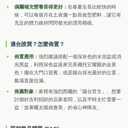
偶爾補充營養長得更好：
在春夏生長比較快的時
候，可以每個月在土表灑一點長效型肥料，讓它有
充足的體力維持閃閃發光的漂亮模樣。
適合誰買？怎麼佈置？
佈置應用：
強烈建議搭配一個深灰色的水泥盆或消
光黑盆，利用深色盆器來完美襯托它耀眼的金黃
色！擺在大門口迎賓，或是陽台採光最好的位置，
氣場直接拉滿。
推薦對象：
家裡有強烈西曬的「陽台苦主」、想要
討個好吉利招財的店家老闆，以及平時太忙需要一
盆「放著曬太陽就會美」的省心神隊友。