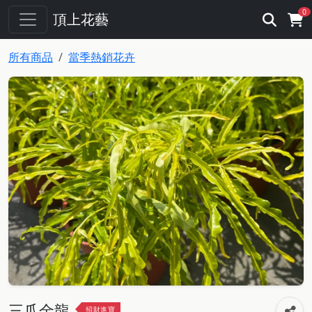
0
頂上花藝
所有商品
當季熱銷花卉
三爪金龍
招財進寶