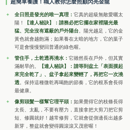
超簡單養護！職人教你怎麼照顧閃亮金龍
全日照是發光的唯一真理：
它真的超級無敵愛曬太
陽！
【達人秘訣】：請務必把它擺在家裡陽光最
猛、完全沒有遮蔽的戶外陽台
。陽光越足，它的金
黃色就會越飽滿；如果養在太暗的地方，它的葉子
可是會慢慢變回普通的綠色喔。
管住手，土乾透再澆水：
它雖然長在戶外，但其實
滿耐旱的。
【達人秘訣】：請等到盆土「表面摸起
來完全乾了」、盆子拿起來變輕了，再把它一次澆
透
。保持這種微乾再喝飽的節奏，它的根系會長得
最健康。
像剪頭髮一樣幫它理平頭：
如果覺得它的枝條長得
太長、太亂，不要有壓力，直接拿把大剪刀把它剪
短、修圓就好！越常修剪，它就會從側邊長出越多
新芽，整盆就會變得圓滾滾又茂密喔！