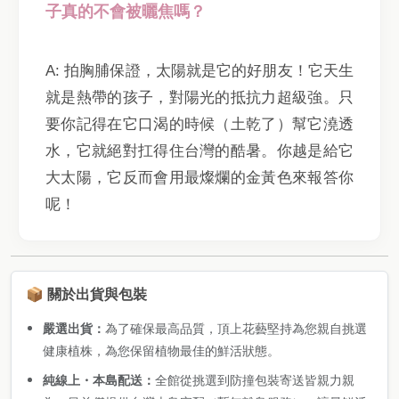
子真的不會被曬焦嗎？
A: 拍胸脯保證，太陽就是它的好朋友！它天生
就是熱帶的孩子，對陽光的抵抗力超級強。只
要你記得在它口渴的時候（土乾了）幫它澆透
水，它就絕對扛得住台灣的酷暑。你越是給它
大太陽，它反而會用最燦爛的金黃色來報答你
呢！
📦 關於出貨與包裝
嚴選出貨：
為了確保最高品質，頂上花藝堅持為您親自挑選
健康植株，為您保留植物最佳的鮮活狀態。
純線上・本島配送：
全館從挑選到防撞包裝寄送皆親力親